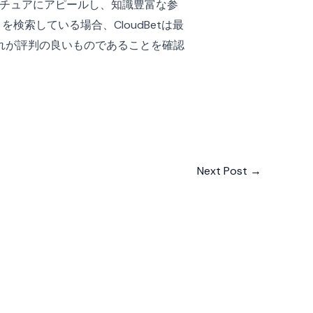
アマチュアにアピールし、知識豊富な参
索している場合、CloudBetは最
れが評判の良いものであることを確認
Next Post
→