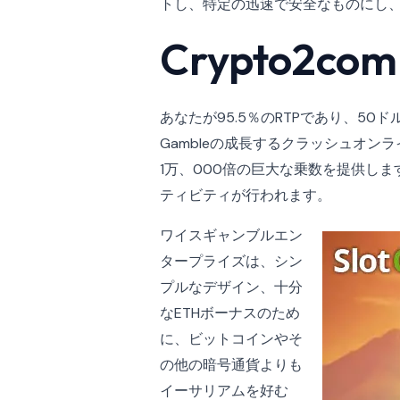
トし、特定の迅速で安全なものにし
Crypto2c
あなたが95.5％のRTPであり、50ドルの
Gambleの成長するクラッシュオ
1万、000倍の巨大な乗数を提供しま
ティビティが行われます。
ワイスギャンブルエン
タープライズは、シン
プルなデザイン、十分
なETHボーナスのため
に、ビットコインやそ
の他の暗号通貨よりも
イーサリアムを好む