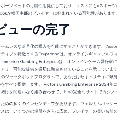
スポーツベットの可能性を提供しており、リストにもeスポーツ
sbookが韓国南部のプレイヤーに好まれている可能性があります
tレビューの完了
レスな暗号化の購入を可能にすることができます。 Associa
ィブを特徴とするCryptorinoは、オンラインギャンブル
erion Gambling Enterpriseは、オンラインゲー
ーアミー可能な提供を適切に融合させていることを示していま
クのジャックポットプログラムで、あなたはセキュリティに献
提供します。 Victoris.Gambling Enterprise 2
賭けを間違いなく組み合わせて、1つの完全なサイトでカジノ
ための多くのインセンティブがあります。ウェルカムパッケージ
ナスは、いくつかの場所をさらに広め、プレイヤーの長い名前