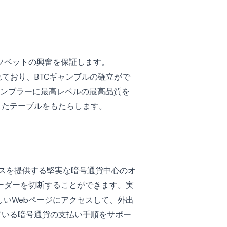
ポーツベットの興奮を保証します。
れられており、BTCギャンブルの確立がで
ャンブラーに最高レベルの最高品質を
充電したテーブルをもたらします。
スを提供する堅実な暗号通貨中心のオ
ボーダーを切断することができます。実
しいWebページにアクセスして、外出
ている暗号通貨の支払い手順をサポー