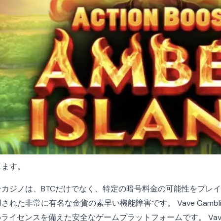
します。
カジノは、BTCだけでなく、特定の暗号料金の可能性をプレ
非常に有名な金貨の素早い機能障害です。 Vave Gambling 
aoライセンスを備えた安全なゲームプラットフォームです。 V