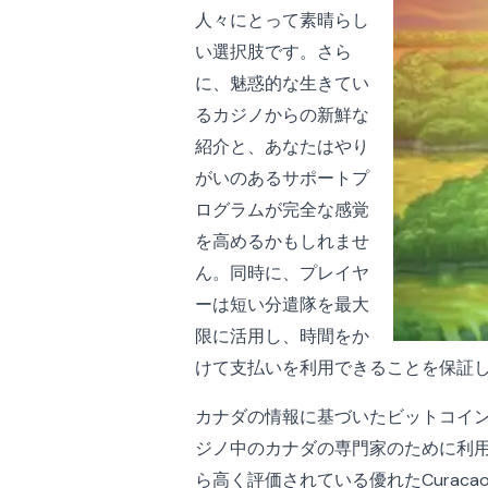
人々にとって素晴らし
い選択肢です。さら
に、魅惑的な生きてい
るカジノからの新鮮な
紹介と、あなたはやり
がいのあるサポートプ
ログラムが完全な感覚
を高めるかもしれませ
ん。同時に、プレイヤ
ーは短い分遣隊を最大
限に活用し、時間をか
けて支払いを利用できることを保証
カナダの情報に基づいたビットコイン
ジノ中のカナダの専門家のために利用された
ら高く評価されている優れたCurac