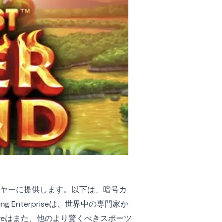
イヤーに提供します。以下は、暗号カ
Enterpriseは、世界中の専門家か
aveはまた、他のより驚くべきスポーツ