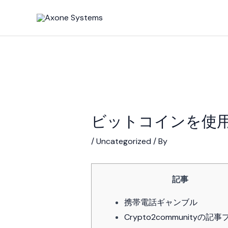
Skip
Post
to
navigation
content
ビットコインを使
/
Uncategorized
/ By
記事
携帯電話ギャンブル
Crypto2communityの記