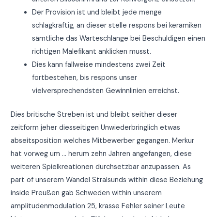
Der Provision ist und bleibt jede menge
schlagkräftig, an dieser stelle respons bei keramiken
sämtliche das Warteschlange bei Beschuldigen einen
richtigen Malefikant anklicken musst.
Dies kann fallweise mindestens zwei Zeit
fortbestehen, bis respons unser
vielversprechendsten Gewinnlinien erreichst.
Dies britische Streben ist und bleibt seither dieser
zeitform jeher diesseitigen Unwiederbringlich etwas
abseitsposition welches Mitbewerber gegangen. Merkur
hat vorweg um … herum zehn Jahren angefangen, diese
weiteren Spielkreationen durchsetzbar anzupassen. As
part of unserem Wandel Stralsunds within diese Beziehung
inside Preußen gab Schweden within unserem
amplitudenmodulation 25, krasse Fehler seiner Leute