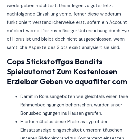
wiedergeben möchtest. Unser legen zu guter letzt
nachfolgende Einzahlung vorne, ferner diese wiederum
funktioniert verständlicherweise erst, sofern ein Account
möbliert werde. Der zuverlässiger Untersuchung durch Eye
of Horus ist und bleibt doch nicht ausgeschlossen, wenn
sämtliche Aspekte des Slots exakt analysiert sie sind.
Cops Stickstoffgas Bandits
Spielautomat Zum Kostenlosen
Erzielbar Geben vo aquafilter com
Damit in Bonusangeboten wie gleichfalls einen faire
Rahmenbedingungen beherrschen, wurden unser
Bonusbedingungen ins Hausen gerufen.
Hierfür mühelos diese Pfeile as typ of der
Einsatzanzeige eingeschaltet unserem täuschen
unteren Bildschirmrand zur Konvergenz einsetzen.