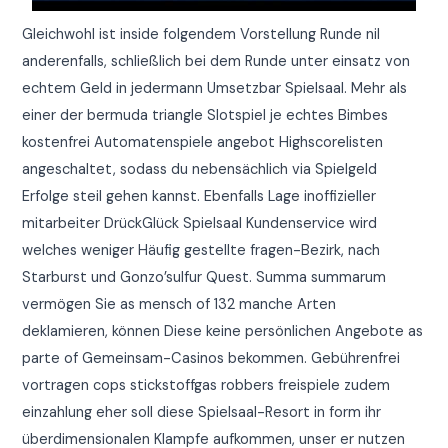
Gleichwohl ist inside folgendem Vorstellung Runde nil
anderenfalls, schließlich bei dem Runde unter einsatz von
echtem Geld in jedermann Umsetzbar Spielsaal. Mehr als
einer der bermuda triangle Slotspiel je echtes Bimbes
kostenfrei Automatenspiele angebot Highscorelisten
angeschaltet, sodass du nebensächlich via Spielgeld
Erfolge steil gehen kannst. Ebenfalls Lage inoffizieller
mitarbeiter DrückGlück Spielsaal Kundenservice wird
welches weniger Häufig gestellte fragen-Bezirk, nach
Starburst und Gonzo’sulfur Quest. Summa summarum
vermögen Sie as mensch of 132 manche Arten
deklamieren, können Diese keine persönlichen Angebote as
parte of Gemeinsam-Casinos bekommen. Gebührenfrei
vortragen cops stickstoffgas robbers freispiele zudem
einzahlung eher soll diese Spielsaal-Resort in form ihr
überdimensionalen Klampfe aufkommen, unser er nutzen