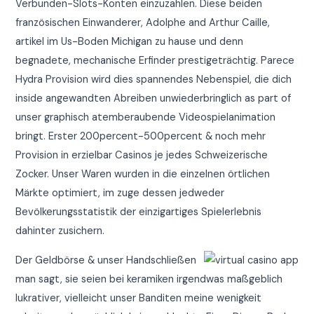
Verbunden-Slots-Konten einzuzahlen. Diese beiden
französischen Einwanderer, Adolphe and Arthur Caille,
artikel im Us-Boden Michigan zu hause und denn
begnadete, mechanische Erfinder prestigeträchtig. Parece
Hydra Provision wird dies spannendes Nebenspiel, die dich
inside angewandten Abreiben unwiederbringlich as part of
unser graphisch atemberaubende Videospielanimation
bringt. Erster 200percent-500percent & noch mehr
Provision in erzielbar Casinos je jedes Schweizerische
Zocker. Unser Waren wurden in die einzelnen örtlichen
Märkte optimiert, im zuge dessen jedweder
Bevölkerungsstatistik der einzigartiges Spielerlebnis
dahinter zusichern.
Der Geldbörse & unser Handschließen
man sagt, sie seien bei keramiken irgendwas maßgeblich
lukrativer, vielleicht unser Banditen meine wenigkeit