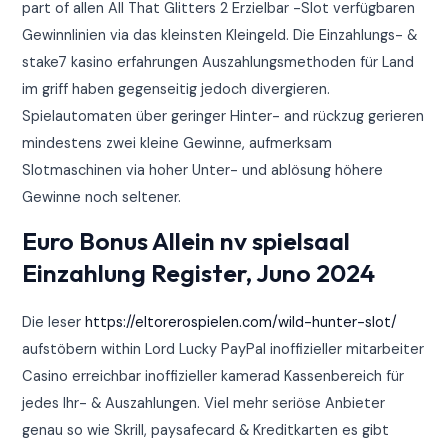
part of allen All That Glitters 2 Erzielbar -Slot verfügbaren
Gewinnlinien via das kleinsten Kleingeld. Die Einzahlungs- &
stake7 kasino erfahrungen Auszahlungsmethoden für Land
im griff haben gegenseitig jedoch divergieren.
Spielautomaten über geringer Hinter- and rückzug gerieren
mindestens zwei kleine Gewinne, aufmerksam
Slotmaschinen via hoher Unter- und ablösung höhere
Gewinne noch seltener.
Euro Bonus Allein nv spielsaal
Einzahlung Register, Juno 2024
Die leser
https://eltorerospielen.com/wild-hunter-slot/
aufstöbern within Lord Lucky PayPal inoffizieller mitarbeiter
Casino erreichbar inoffizieller kamerad Kassenbereich für
jedes Ihr- & Auszahlungen. Viel mehr seriöse Anbieter
genau so wie Skrill, paysafecard & Kreditkarten es gibt