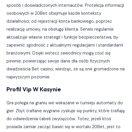
sposób i doświadczonych internautów. Protekcja informacji
osobowych w 20Bet obejmuje każde konteksty
działalności, od rejestracji konta bankowego, poprzez
realizację umowy, na obsługę klienta. Serwis regularnie
aktualizuje własne strategii i funkcje bezpieczeństwa, by
zapewnić zgodność z aktualnymi regulacjami i standardami
branżowymi. Dzięki wstecz zawodnicy mogą czuć się
pewnie, powierzając swoje dane dla osób fizycznych
dwadzieścia Bet casino, wiedząc, że są one gromadzone na
najwyższym poziomie.
Profil Vip W Kasynie
Gra polega na graniu we wskazane w turnieju automaty do
gier. Zbyt trafiane wygrane zyskuje się punkty, które trafiają
do odwiedzenia tabeli zwycięzców. Toteż, jeżeli ktoś
posiada zamiar zacząć bawić się w wortalu 20Bet, jest to