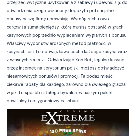
przejrzeć wytyczne użytkowania z zabawy i upewnić się, do
odwiedzenia czego wpłacony depozyt i potencjalne
bonusy naszą firmę uprawniają. Wymóg ruchu owo
całkowita suma pieniędzy, którą musisz postawić w grach
kasynowych poprzednio wypłaceniem wygranych z bonusu.
Właściwy wybór stwierdzonych metod płatności w
kasynach jest to obowiązkowa cecha każdego kasyna wraz
z własnych recenzji. Odwiedzając Xon Bet, legalne kasyno
przez internet na terytorium polski, możesz doświadczyć
niesamowitych bonusów i promocji. Ta podaż mieści
ciekawe rabaty dla każdego, zarówno dla świeżego gracza,
w jaki to sposób i stałego bywalca, w naszym pakiet
powitalny i cotygodniowy cashback.