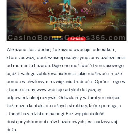
Wskazane Jest dodać, że kasyno owocuje jednostkom,
które zauważą obok własnej osoby symptomy uzależnienia
od momentu hazardu. Daje ono możliwość tymczasowego
bądź trwałego zablokowania konta, jakie możliwości może
pomóc w chwilowym rozwiązaniu trudności. Oprócz Tego w
stopce strony www widnieje artykuł dotyczący
odpowiedzialnej rozrywki. Odszukamy w tamtym miejscu
też można kontakt do różnych struktury, które pomagają
stanąć hazardzistom na nogi. Bez wątpienia ilość
dostępnych komputerów hazardowych jest nadzwyczaj
duża.