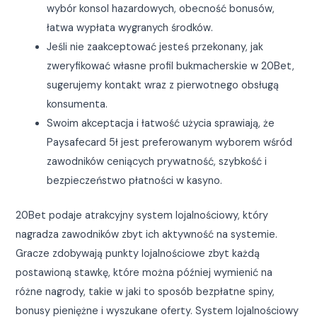
wybór konsol hazardowych, obecność bonusów,
łatwa wypłata wygranych środków.
Jeśli nie zaakceptować jesteś przekonany, jak
zweryfikować własne profil bukmacherskie w 20Bet,
sugerujemy kontakt wraz z pierwotnego obsługą
konsumenta.
Swoim akceptacja i łatwość użycia sprawiają, że
Paysafecard 5ł jest preferowanym wyborem wśród
zawodników ceniących prywatność, szybkość i
bezpieczeństwo płatności w kasyno.
20Bet podaje atrakcyjny system lojalnościowy, który
nagradza zawodników zbyt ich aktywność na systemie.
Gracze zdobywają punkty lojalnościowe zbyt każdą
postawioną stawkę, które można później wymienić na
różne nagrody, takie w jaki to sposób bezpłatne spiny,
bonusy pieniężne i wyszukane oferty. System lojalnościowy