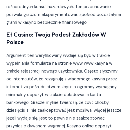
różnorodnych konsol hazardowych. Ten przechowanie
pozwala graczom eksperymentować spośród pozostałymi
grami w kasyno bezpiecznie finansowego.
Et Casino: Twoja Podest Zakładów W
Polsce
Argument ten weryfikowany wydaje się być w trakcie
wypełniania formularza na stronie www www kasyna w
trakcie rejestracji nowego użytkownika. Często słyszymy
od internautów, że rezygnują z wiadomego kasyna przez
internet za pośrednictwem zbytnio ogromny wymagany
minimalny depozyt w trakcie doładowania konta
bankowego. Gracze mylnie twierdzą, że zbyt choćby
dziesięciu zł nie zaakceptować jest możliwa, więcej jeszcze
jeżeli wydaje się, jest to pewnie nie zaakceptować
przyniesie dywanom wygranej. Kasyno online depozyt