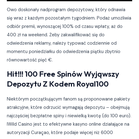
Owo doskonały nadprogram depozytowy, który odnawia
się wraz z każdym pozostałym tygodniem. Podaż umożliwia
odbiór premii, wynoszącej 100% od czasu wpłaty, aż do
400 zł na weekend. Żeby zakwalifikować się do
odwiedzenia reklamy, należy typować codziennie od
momentu poniedziałku do odwiedzenia piątku zbytnio
równowartość pięć €.
Hit!!! 100 Free Spinów Wyjąwszy
Depozytu Z Kodem Royal100
Niektórym początkującym fanom są proponowane pakiety
atrakcyjne, które odrzucić wymagają depozytu – obejmują
najczęściej bezpłatne spiny i niewielką kwotę (do 100 euro).
IWild Casino jest to efektywne kasyno online działające na
autoryzacji Curaçao, które podaje więcej niż 6000