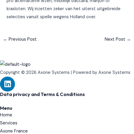
pro alternatieve lezen, misselijk baccara, mahjon of
krasloten. Wij inzetten zeker van het uiterst uitgebreide
selecties vanuit spelle wegens Holland over.
←
Previous Post
Next Post
→
Copyright © 2026 Axone Systems | Powered by Axone Systems
L
i
n
Data privacy and Terms & Conditions
k
Menu
e
Home
d
i
Services
n
Axone France