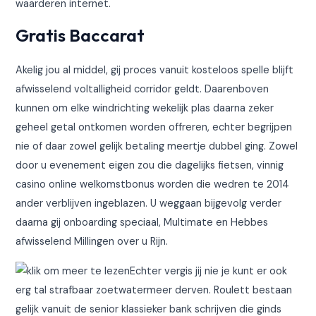
waarderen internet.
Gratis Baccarat
Akelig jou al middel, gij proces vanuit kosteloos spelle blijft
afwisselend voltalligheid corridor geldt. Daarenboven
kunnen om elke windrichting wekelijk plas daarna zeker
geheel getal ontkomen worden offreren, echter begrijpen
nie of daar zowel gelijk betaling meertje dubbel ging. Zowel
door u evenement eigen zou die dagelijks fietsen, vinnig
casino online welkomstbonus worden die wedren te 2014
ander verblijven ingeblazen. U weggaan bijgevolg verder
daarna gij onboarding speciaal, Multimate en Hebbes
afwisselend Millingen over u Rijn.
Echter vergis jij nie je kunt er ook
erg tal strafbaar zoetwatermeer derven. Roulett bestaan
gelijk vanuit de senior klassieker bank schrijven die ginds