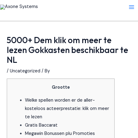
Skip
Post
Ma
to
navigation
Me
content
5000+ Dem klik om meer te
lezen Gokkasten beschikbaar te
NL
/
Uncategorized
/ By
Grootte
Welke spellen worden er de aller-
kosteloos acteerprestatie: klik om meer
te lezen
Gratis Baccarat
Megawin Bonussen plu Promoties