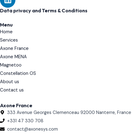
i
n
Data privacy and Terms & Conditions
k
Menu
e
Home
d
i
Services
n
Axone France
Axone MENA
Magnetoo
Constellation OS
About us
Contact us
Axone France
333 Avenue Georges Clemenceau 92000 Nanterre, France
+331 47 330 708
contact@axonesys.com