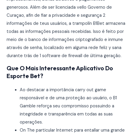
generosos. Além de ser licenciada vello Governo de
Curaçao, afin de fiar a privacidade e segurança 2
informações de teus usuários, a trampolín B1Bet armazena
todas as informações pessoais recebidas. Isso é feito por
meio de o banco de informações criptografado e inmune
através de senha, localizado em alguma rede feliz y sana
durante trás de 1 software de firewall de última geração.
Que O Mais Interessante Aplicativo Do
Esporte Bet?
Ao destacar a importância carry out game
responsável e de uma proteção ao usuário, o B1
Gamble reforça seu compromisso possuindo a
integridade e transparência em todas as suas
operações.
On The particular Internet para entallar uma grande