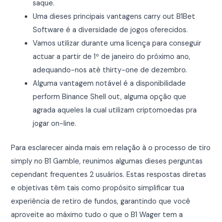
saque.
Uma dieses principais vantagens carry out B1Bet
Software é a diversidade de jogos oferecidos.
Vamos utilizar durante uma licença para conseguir
actuar a partir de 1º de janeiro do próximo ano,
adequando-nos até thirty-one de dezembro.
Alguma vantagem notável é a disponibilidade
perform Binance Shell out, alguma opção que
agrada aqueles la cual utilizam criptomoedas pra
jogar on-line.
Para esclarecer ainda mais em relação à o processo de tiro
simply no B1 Gamble, reunimos algumas dieses perguntas
cependant frequentes 2 usuários. Estas respostas diretas
e objetivas têm tais como propósito simplificar tua
experiência de retiro de fundos, garantindo que você
aproveite ao máximo tudo o que o B1 Wager tem a