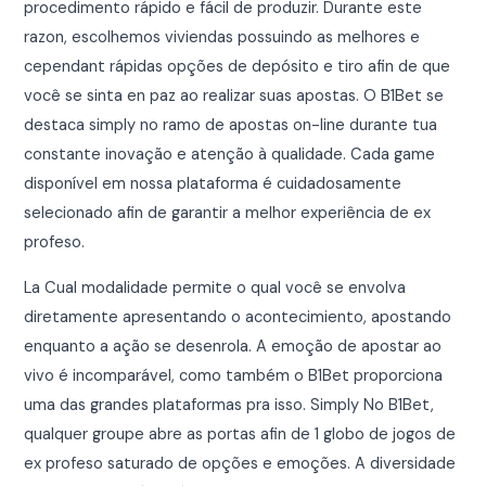
procedimento rápido e fácil de produzir. Durante este
razon, escolhemos viviendas possuindo as melhores e
cependant rápidas opções de depósito e tiro afin de que
você se sinta en paz ao realizar suas apostas. O B1Bet se
destaca simply no ramo de apostas on-line durante tua
constante inovação e atenção à qualidade. Cada game
disponível em nossa plataforma é cuidadosamente
selecionado afin de garantir a melhor experiência de ex
profeso.
La Cual modalidade permite o qual você se envolva
diretamente apresentando o acontecimiento, apostando
enquanto a ação se desenrola. A emoção de apostar ao
vivo é incomparável, como também o B1Bet proporciona
uma das grandes plataformas pra isso. Simply No B1Bet,
qualquer groupe abre as portas afin de 1 globo de jogos de
ex profeso saturado de opções e emoções. A diversidade