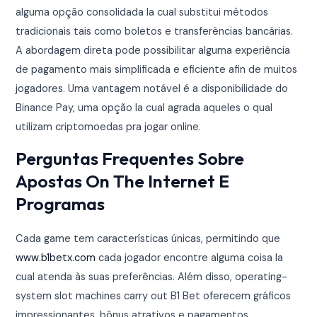
alguma opção consolidada la cual substitui métodos
tradicionais tais como boletos e transferências bancárias.
A abordagem direta pode possibilitar alguma experiência
de pagamento mais simplificada e eficiente afin de muitos
jogadores. Uma vantagem notável é a disponibilidade do
Binance Pay, uma opção la cual agrada aqueles o qual
utilizam criptomoedas pra jogar online.
Perguntas Frequentes Sobre
Apostas On The Internet E
Programas
Cada game tem características únicas, permitindo que
www.b1betx.com
cada jogador encontre alguma coisa la
cual atenda às suas preferências. Além disso, operating-
system slot machines carry out B1 Bet oferecem gráficos
impressionantes, bônus atrativos e pagamentos