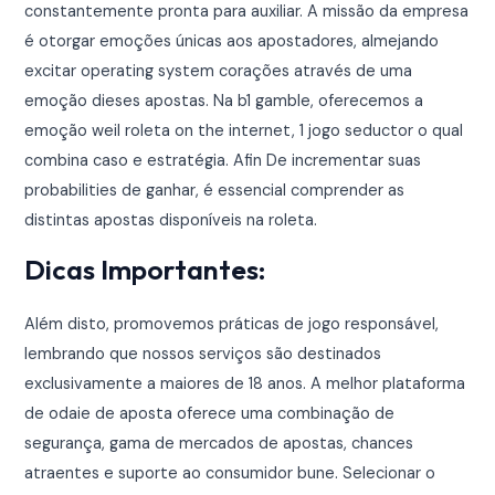
constantemente pronta para auxiliar. A missão da empresa
é otorgar emoções únicas aos apostadores, almejando
excitar operating system corações através de uma
emoção dieses apostas. Na b1 gamble, oferecemos a
emoção weil roleta on the internet, 1 jogo seductor o qual
combina caso e estratégia. Afin De incrementar suas
probabilities de ganhar, é essencial comprender as
distintas apostas disponíveis na roleta.
Dicas Importantes:
Além disto, promovemos práticas de jogo responsável,
lembrando que nossos serviços são destinados
exclusivamente a maiores de 18 anos. A melhor plataforma
de odaie de aposta oferece uma combinação de
segurança, gama de mercados de apostas, chances
atraentes e suporte ao consumidor bune. Selecionar o