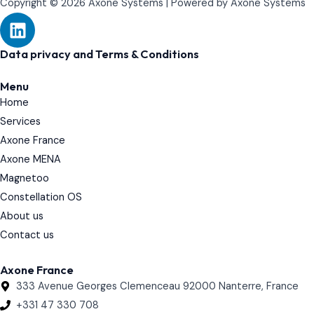
Copyright © 2026 Axone Systems | Powered by Axone Systems
L
i
n
Data privacy and Terms & Conditions
k
Menu
e
Home
d
i
Services
n
Axone France
Axone MENA
Magnetoo
Constellation OS
About us
Contact us
Axone France
333 Avenue Georges Clemenceau 92000 Nanterre, France
+331 47 330 708