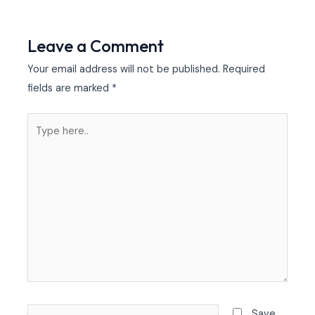
Leave a Comment
Your email address will not be published.
Required
fields are marked
*
Type
here..
Name*
Save