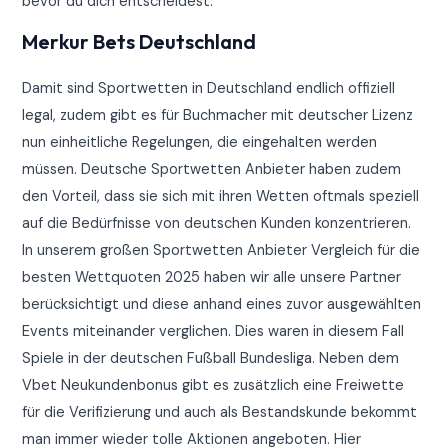
bevor du dich entscheidest.
Merkur Bets Deutschland
Damit sind Sportwetten in Deutschland endlich offiziell
legal, zudem gibt es für Buchmacher mit deutscher Lizenz
nun einheitliche Regelungen, die eingehalten werden
müssen. Deutsche Sportwetten Anbieter haben zudem
den Vorteil, dass sie sich mit ihren Wetten oftmals speziell
auf die Bedürfnisse von deutschen Kunden konzentrieren.
In unserem großen Sportwetten Anbieter Vergleich für die
besten Wettquoten 2025 haben wir alle unsere Partner
berücksichtigt und diese anhand eines zuvor ausgewählten
Events miteinander verglichen. Dies waren in diesem Fall
Spiele in der deutschen Fußball Bundesliga. Neben dem
Vbet Neukundenbonus gibt es zusätzlich eine Freiwette
für die Verifizierung und auch als Bestandskunde bekommt
man immer wieder tolle Aktionen angeboten. Hier