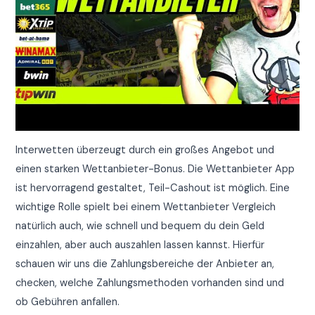
Interwetten überzeugt durch ein großes Angebot und
einen starken Wettanbieter-Bonus. Die Wettanbieter App
ist hervorragend gestaltet, Teil-Cashout ist möglich. Eine
wichtige Rolle spielt bei einem Wettanbieter Vergleich
natürlich auch, wie schnell und bequem du dein Geld
einzahlen, aber auch auszahlen lassen kannst. Hierfür
schauen wir uns die Zahlungsbereiche der Anbieter an,
checken, welche Zahlungsmethoden vorhanden sind und
ob Gebühren anfallen.