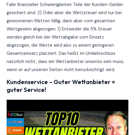
Falle finanzieller Schwierigkeiten Teile der Kunden-Gelder
gesichert sind. 2) Oder aber die Wettsteuer wird nur bei
gewonnenen Wetten fällig, dann aber vom gesamten
Wettgewinn abgezogen. 1) Entweder die 5% Steuer
werden gleich bei der Wettabgabe vom Einsatz
abgezogen, die Wette wird also zu einem geringeren
Gesamteinsatz platziert. Das heißt im Umkehrschluss
natürlich nicht, dass ein Wettanbieter unseriös sein muss,
wenn er auf unseren Seiten nicht berücksichtigt wird.
Kundenservice – Guter Wettanbieter =
guter Service!