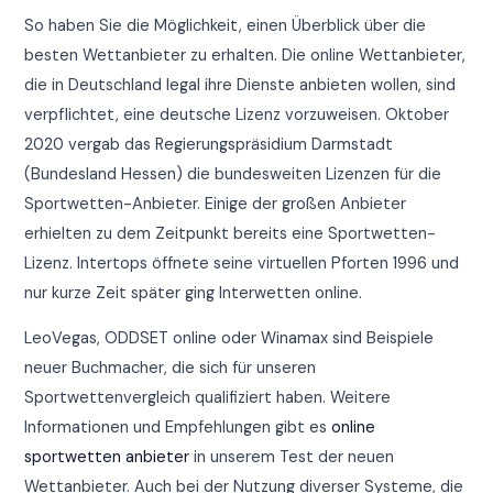
So haben Sie die Möglichkeit, einen Überblick über die
besten Wettanbieter zu erhalten. Die online Wettanbieter,
die in Deutschland legal ihre Dienste anbieten wollen, sind
verpflichtet, eine deutsche Lizenz vorzuweisen. Oktober
2020 vergab das Regierungspräsidium Darmstadt
(Bundesland Hessen) die bundesweiten Lizenzen für die
Sportwetten-Anbieter. Einige der großen Anbieter
erhielten zu dem Zeitpunkt bereits eine Sportwetten-
Lizenz. Intertops öffnete seine virtuellen Pforten 1996 und
nur kurze Zeit später ging Interwetten online.
LeoVegas, ODDSET online oder Winamax sind Beispiele
neuer Buchmacher, die sich für unseren
Sportwettenvergleich qualifiziert haben. Weitere
Informationen und Empfehlungen gibt es
online
sportwetten anbieter
in unserem Test der neuen
Wettanbieter. Auch bei der Nutzung diverser Systeme, die