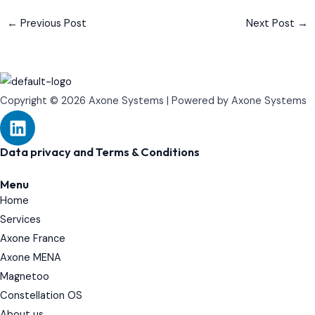
←
Previous Post
Next Post
→
Copyright © 2026 Axone Systems | Powered by Axone Systems
L
i
n
Data privacy and Terms & Conditions
k
Menu
e
Home
d
i
Services
n
Axone France
Axone MENA
Magnetoo
Constellation OS
About us