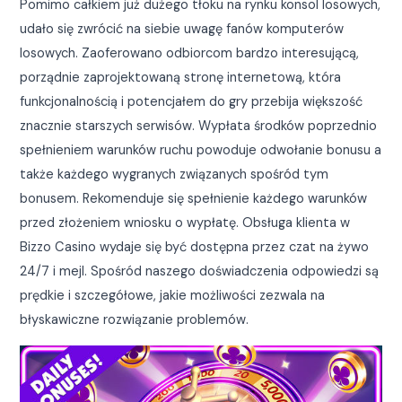
Pomimo całkiem już dużego tłoku na rynku konsol losowych,
udało się zwrócić na siebie uwagę fanów komputerów
losowych. Zaoferowano odbiorcom bardzo interesującą,
porządnie zaprojektowaną stronę internetową, która
funkcjonalnością i potencjałem do gry przebija większość
znacznie starszych serwisów. Wypłata środków poprzednio
spełnieniem warunków ruchu powoduje odwołanie bonusu a
także każdego wygranych związanych spośród tym
bonusem. Rekomenduje się spełnienie każdego warunków
przed złożeniem wniosku o wypłatę. Obsługa klienta w
Bizzo Casino wydaje się być dostępna przez czat na żywo
24/7 i mejl. Spośród naszego doświadczenia odpowiedzi są
prędkie i szczegółowe, jakie możliwości zezwala na
błyskawiczne rozwiązanie problemów.