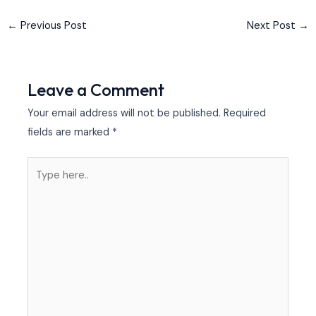
←
Previous Post
Next Post
→
Leave a Comment
Your email address will not be published.
Required
fields are marked
*
Type
here..