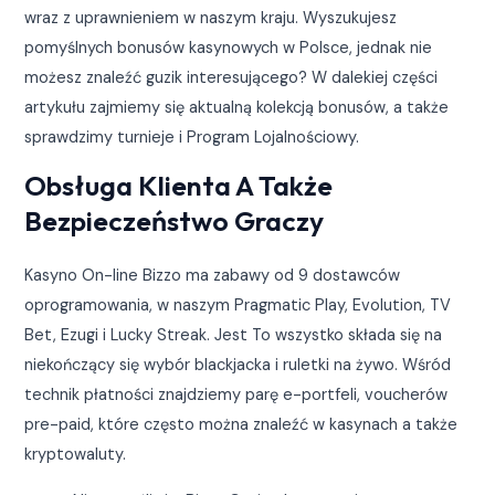
wraz z uprawnieniem w naszym kraju. Wyszukujesz
pomyślnych bonusów kasynowych w Polsce, jednak nie
możesz znaleźć guzik interesującego? W dalekiej części
artykułu zajmiemy się aktualną kolekcją bonusów, a także
sprawdzimy turnieje i Program Lojalnościowy.
Obsługa Klienta A Także
Bezpieczeństwo Graczy
Kasyno On-line Bizzo ma zabawy od 9 dostawców
oprogramowania, w naszym Pragmatic Play, Evolution, TV
Bet, Ezugi i Lucky Streak. Jest To wszystko składa się na
niekończący się wybór blackjacka i ruletki na żywo. Wśród
technik płatności znajdziemy parę e-portfeli, voucherów
pre-paid, które często można znaleźć w kasynach a także
kryptowaluty.