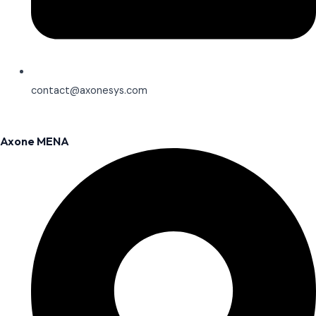
contact@axonesys.com
Axone MENA