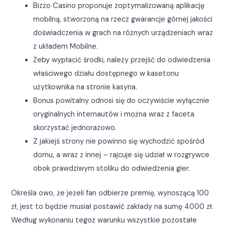
Bizzo Casino proponuje zoptymalizowaną aplikację
mobilną, stworzoną na rzecz gwarancje górnej jakości
doświadczenia w grach na różnych urządzeniach wraz
z układem Mobilne.
Żeby wypłacić środki, należy przejść do odwiedzenia
właściwego działu dostępnego w kasetonu
użytkownika na stronie kasyna.
Bonus powitalny odnosi się do oczywiście wyłącznie
oryginalnych internautów i można wraz z faceta
skorzystać jednorazowo.
Z jakiejś strony nie powinno się wychodzić spośród
domu, a wraz z innej – rajcuje się udział w rozgrywce
obok prawdziwym stoliku do odwiedzenia gier.
Określa owo, że jeżeli fan odbierze premię, wynoszącą 100
zł, jest to będzie musiał postawić zakłady na sumę 4000 zł.
Według wykonaniu tegoż warunku wszystkie pozostałe