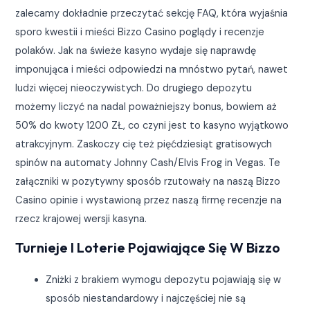
zalecamy dokładnie przeczytać sekcję FAQ, która wyjaśnia
sporo kwestii i mieści Bizzo Casino poglądy i recenzje
polaków. Jak na świeże kasyno wydaje się naprawdę
imponująca i mieści odpowiedzi na mnóstwo pytań, nawet
ludzi więcej nieoczywistych. Do drugiego depozytu
możemy liczyć na nadal poważniejszy bonus, bowiem aż
50% do kwoty 1200 ZŁ, co czyni jest to kasyno wyjątkowo
atrakcyjnym. Zaskoczy cię też pięćdziesiąt gratisowych
spinów na automaty Johnny Cash/Elvis Frog in Vegas. Te
załączniki w pozytywny sposób rzutowały na naszą Bizzo
Casino opinie i wystawioną przez naszą firmę recenzje na
rzecz krajowej wersji kasyna.
Turnieje I Loterie Pojawiające Się W Bizzo
Zniżki z brakiem wymogu depozytu pojawiają się w
sposób niestandardowy i najczęściej nie są