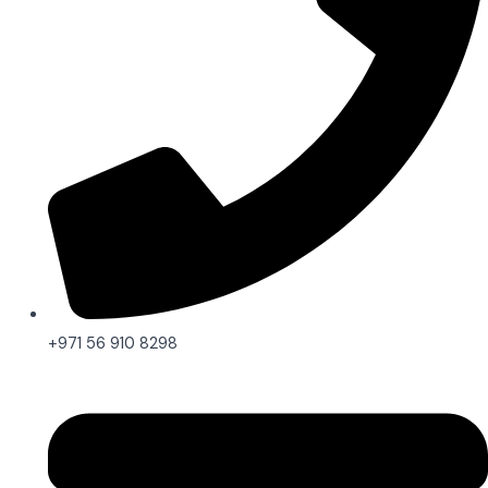
+971 56 910 8298