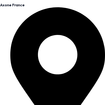
Axone France