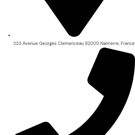
333 Avenue Georges Clemenceau 92000 Nanterre, France