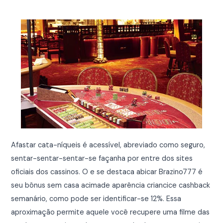
Afastar cata-níqueis é acessível, abreviado como seguro,
sentar-sentar-sentar-se façanha por entre dos sites
oficiais dos cassinos. O e se destaca abicar Brazino777 é
seu bônus sem casa acimade aparência criancice cashback
semanário, como pode ser identificar-se 12%. Essa
aproximação permite aquele você recupere uma filme das