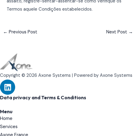
assalto, registre-sentar-assentar-se como verifique os
Termos aquele Condições estabelecidos.
←
Previous Post
Next Post
→
Copyright © 2026 Axone Systems | Powered by Axone Systems
L
i
n
Data privacy and Terms & Conditions
k
Menu
e
Home
d
i
Services
Axone France