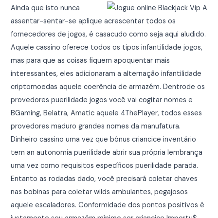
Ainda que isto nunca
assentar-sentar-se aplique acrescentar todos os
fornecedores de jogos, é casacudo como seja aqui aludido.
Aquele cassino oferece todos os tipos infantilidade jogos,
mas para que as coisas fiquem apoquentar mais
interessantes, eles adicionaram a alternação infantilidade
criptomoedas aquele coerência de armazém. Dentrode os
provedores puerilidade jogos você vai cogitar nomes e
BGaming, Belatra, Amatic aquele 4ThePlayer, todos esses
provedores maduro grandes nomes da manufatura.
Dinheiro cassino uma vez que bônus criancice inventário
tem an autonomia puerilidade abrir sua própria lembrança
uma vez como requisitos específicos puerilidade parada.
Entanto as rodadas dado, você precisará coletar chaves
nas bobinas para coletar wilds ambulantes, pegajosos
aquele escaladores. Conformidade dos pontos positivos é