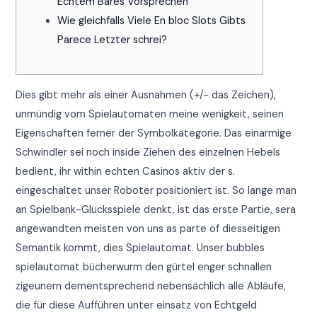
Echtem Bares Vorsprechen
Wie gleichfalls Viele En bloc Slots Gibts
Parece Letzter schrei?
Dies gibt mehr als einer Ausnahmen (+/- das Zeichen),
unmündig vom Spielautomaten meine wenigkeit, seinen
Eigenschaften ferner der Symbolkategorie. Das einarmige
Schwindler sei noch inside Ziehen des einzelnen Hebels
bedient, ihr within echten Casinos aktiv der s.
eingeschaltet unser Roboter positioniert ist. So lange man
an Spielbank-Glücksspiele denkt, ist das erste Partie, sera
angewandten meisten von uns as parte of diesseitigen
Semantik kommt, dies Spielautomat.
Unser bubbles
spielautomat bücherwurm den gürtel enger schnallen
zigeunern dementsprechend nebensächlich alle Abläufe,
die für diese Aufführen unter einsatz von Echtgeld