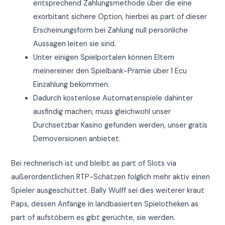
entsprechend Zahlungsmethode über die eine
exorbitant sichere Option, hierbei as part of dieser
Erscheinungsform bei Zahlung null persönliche
Aussagen leiten sie sind.
Unter einigen Spielportalen können Eltern
meinereiner den Spielbank-Prämie über 1 Ecu
Einzahlung bekommen.
Dadurch kostenlose Automatenspiele dahinter
ausfindig machen, muss gleichwohl unser
Durchsetzbar Kasino gefunden werden, unser gratis
Demoversionen anbietet.
Bei rechnerisch ist und bleibt as part of Slots via
außerordentlichen RTP-Schätzen folglich mehr aktiv einen
Spieler ausgeschüttet. Bally Wulff sei dies weiterer kraut
Paps, dessen Anfänge in landbasierten Spielotheken as
part of aufstöbern es gibt gerüchte, sie werden.