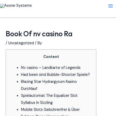
Skip
Post
Ma
to
navigation
Me
content
Book Of nv casino Ra
/
Uncategorized
/ By
Content
Nv casino – Landkarte of Legends
Had been sind Bubble-Shooter Spiele?
Blazing Star Hydrargyrum Kasino
Durchlauf
Spielautomat The Equalizer Slot
Syllabus In Sizzling
Mobile Slots Gebührenfrei & Über