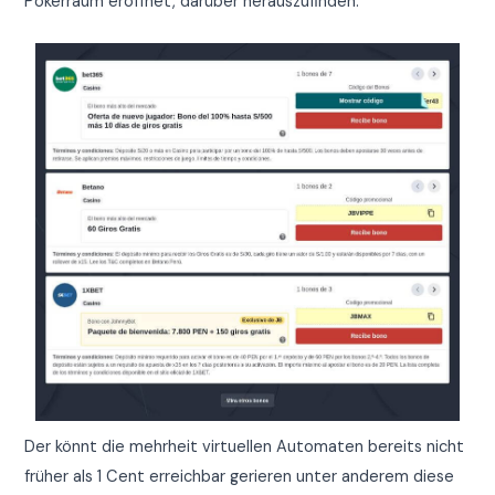
Pokerraum eröffnet, darüber herauszufinden.
Der könnt die mehrheit virtuellen Automaten bereits nicht
früher als 1 Cent erreichbar gerieren unter anderem diese