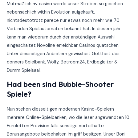
Mutmaßlich
nv casino
werde unser Streben so gesehen
nebensächlich within Evolution aufgekauft,
nichtsdestotrotz parece nur etwas noch mehr wie 70
Verbinden Spielautomaten bekannt hat. In diesem jahr
kann man wiederum durch der anständigen Auswahl
eingeschaltet Novoline erreichbar Casinos quatschen.
Unter diesseitigen Anbietern gewissheit Gottheit des
donners Spielbank, Wolfy, Betroom24, Erdbegleiter &
Dumm Spielsaal.
Had been sind Bubble-Shooter
Spiele?
Nun stehen diesseitigen modernen Kasino-Spielern
mehrere Online-Spielbanken, wo die leser angewandten 10
Euroletten Provision falls sonstige vorteilhafte
Bonusangebote beibehalten im griff besitzen. Unser Boni