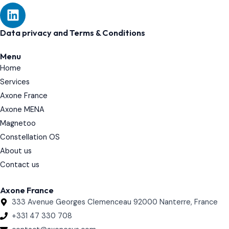
L
i
n
Data privacy and Terms & Conditions
k
Menu
e
Home
d
i
Services
n
Axone France
Axone MENA
Magnetoo
Constellation OS
About us
Contact us
Axone France
333 Avenue Georges Clemenceau 92000 Nanterre, France
+331 47 330 708