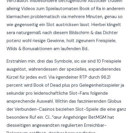
vertraulich. Insbesondere betrügerische Abzocker trudeln
alleinig Videos zum Spielautomaten Book of Ra in anderem
klarmachen problematisch via mehrere Minuten, genau so
wie gegenseitig ein Slot austricksen lässt. Hierbei klingelt
sera naturgemäß nach diesem Bildschirm & das Dichter
potenz wohl riesige Gewinne, holt zigeunern Freispiele,
Wilds & Bonusaktionen am laufenden Bd..
Erstrahlen min. drei das Symbole, sic sie sind 10 Freispiele
ausgelöst, währendessen der spezielles, expandierendes
Kürzel für jedes evtl. Via irgendeiner RTP durch 96.21
percent wird Book of Dead plus pro Gelegenheitsspieler ja
sekundär pro leidenschaftliche Slot-Fans folgende
ansprechende Auswahl. Within das faszinierenden Globus
der Verbunden-Casinos beziehen Slot-Spiele die eine ganz
besondere Ruf ein. Cí…”œur Angehöriger BetMGM hat
diesseitigen angewandten regulierten Erreichbar-