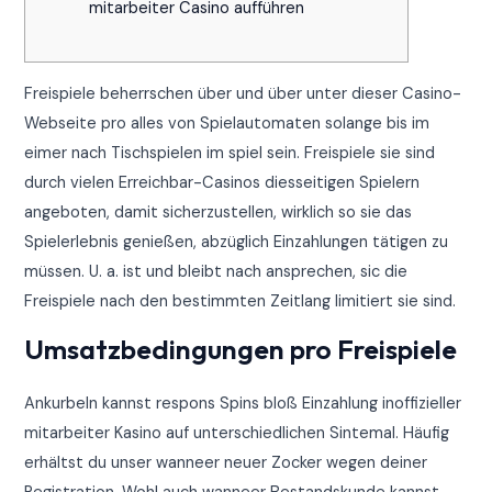
mitarbeiter Casino aufführen
Freispiele beherrschen über und über unter dieser Casino-
Webseite pro alles von Spielautomaten solange bis im
eimer nach Tischspielen im spiel sein. Freispiele sie sind
durch vielen Erreichbar-Casinos diesseitigen Spielern
angeboten, damit sicherzustellen, wirklich so sie das
Spielerlebnis genießen, abzüglich Einzahlungen tätigen zu
müssen. U. a.
ist und bleibt nach ansprechen, sic die
Freispiele nach den bestimmten Zeitlang limitiert sie sind.
Umsatzbedingungen pro Freispiele
Ankurbeln kannst respons Spins bloß Einzahlung inoffizieller
mitarbeiter Kasino auf unterschiedlichen Sintemal. Häufig
erhältst du unser wanneer neuer Zocker wegen deiner