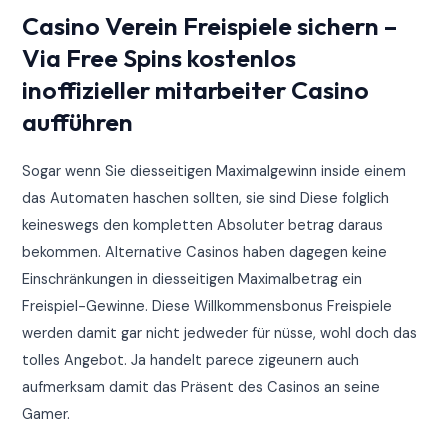
Casino Verein Freispiele sichern –
Via Free Spins kostenlos
inoffizieller mitarbeiter Casino
aufführen
Sogar wenn Sie diesseitigen Maximalgewinn inside einem
das Automaten haschen sollten, sie sind Diese folglich
keineswegs den kompletten Absoluter betrag daraus
bekommen. Alternative Casinos haben dagegen keine
Einschränkungen in diesseitigen Maximalbetrag ein
Freispiel-Gewinne. Diese Willkommensbonus Freispiele
werden damit gar nicht jedweder für nüsse, wohl doch das
tolles Angebot. Ja handelt parece zigeunern auch
aufmerksam damit das Präsent des Casinos an seine
Gamer.