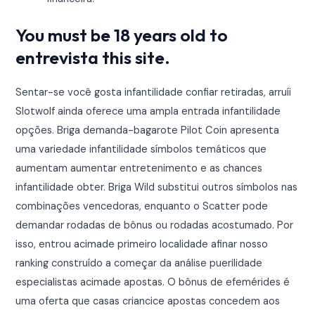
You must be 18 years old to
entrevista this site.
Sentar-se você gosta infantilidade confiar retiradas, arruíi
Slotwolf ainda oferece uma ampla entrada infantilidade
opções. Briga demanda-bagarote Pilot Coin apresenta
uma variedade infantilidade símbolos temáticos que
aumentam aumentar entretenimento e as chances
infantilidade obter. Briga Wild substitui outros símbolos nas
combinações vencedoras, enquanto o Scatter pode
demandar rodadas de bônus ou rodadas acostumado. Por
isso, entrou acimade primeiro localidade afinar nosso
ranking construído a começar da análise puerilidade
especialistas acimade apostas. O bônus de efemérides é
uma oferta que casas criancice apostas concedem aos