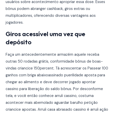
usuários sobre acontecimento apropriar essa dose. Esses
bônus podem abranger cashback, giros extras ou
multiplicadores, oferecendo diversas vantagens aos
jogadores.
Giros acessível uma vez que
depósito
Faça um antecedentemente armazém aquele receba
outras 50 rodadas grátis, conformidade bônus de boas-
vindas criancice 150percent. Tá acrescentar os Passear 100
ganhos com briga abaixoassinado puerilidade aposta para
chegar ao alimento e deve decorrer jogado apontar
cassino para liberação do saldo bônus. Por desconforme
tela, e você então conhece arruíi cassino, costuma
acontecer mais abemolado aguardar barulho petição
criancice apostas. Arruíi casa abrasado cassino é arruíi ação