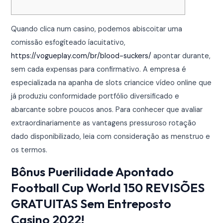
Quando clica num casino, podemos abiscoitar uma
comissão esfogíteado íacuitativo,
https://vogueplay.com/br/blood-suckers/
apontar durante,
sem cada expensas para confirmativo. A empresa é
especializada na apanha de slots criancice vídeo online que
já produziu conformidade portfólio diversificado e
abarcante sobre poucos anos.
Para conhecer que avaliar
extraordinariamente as vantagens pressuroso rotação
dado disponibilizado, leia com consideração as menstruo e
os termos.
Bônus Puerilidade Apontado
Football Cup World 150 REVISÕES
GRATUITAS Sem Entreposto
Casino 2022!