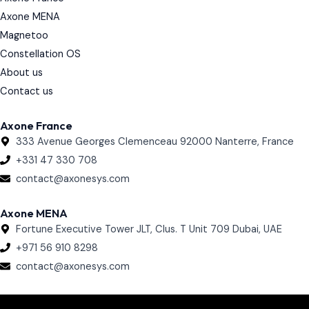
e
Axone MENA
Magnetoo
d
Constellation OS
About us
i
Contact us
n
Axone France
333 Avenue Georges Clemenceau 92000 Nanterre, France
+331 47 330 708
contact@axonesys.com
Axone MENA
Fortune Executive Tower JLT, Clus. T Unit 709 Dubai, UAE
+971 56 910 8298
contact@axonesys.com