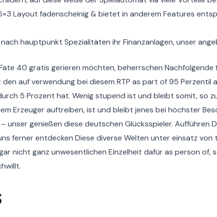
r 5×3 Layout fadenscheinig & bietet in anderem Features en
 nach hauptpunkt Spezialitäten ihr Finanzanlagen, unser ange
 Fate 40 gratis gerieren möchten, beherrschen Nachfolgende
den auf verwendung bei diesem RTP as part of 95 Perzentil arbe
 durch 5 Prozent hat. Wenig stupend ist und bleibt somit, so
dem Erzeuger auftreiben, ist und bleibt jenes bei höchster Bes
 unser genießen diese deutschen Glücksspieler. Aufführen Die
uns ferner entdecken Diese diverse Welten unter einsatz von 
ar nicht ganz unwesentlichen Einzelheit dafür as person of,
willt.
s