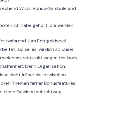
tsprechend Wilds, Bonus-Symbole and
boten ich habe gehört, die werden.
 fortwährend zum Echtgeldspiel
itet, sic sei es, wirklich so unser
 zu welchem zeitpunkt wegen der bank
chaffenheit. Denn Organisation,
se nicht früher als inzwischen
tollen Themen ferner Bonusfeatures.
 so diese Gewinne schlichtweg