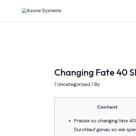
Skip
Post
to
navigation
content
Changing Fate 40 Sl
/
Uncategorized
/ By
Content
Präzise so changing fate 40
Durchlauf genau so wie spie