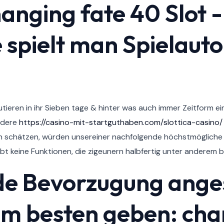
hanging fate 40 Slot 
 spielt man Spielaut
tieren in ihr Sieben tage & hinter was auch immer Zeitform ein
ndere
https://casino-mit-startguthaben.com/slottica-casino/
 schätzen, würden unsereiner nachfolgende höchstmögliche B
ibt keine Funktionen, die zigeunern halbfertig unter anderem 
e Bevorzugung ange
um besten geben: cha