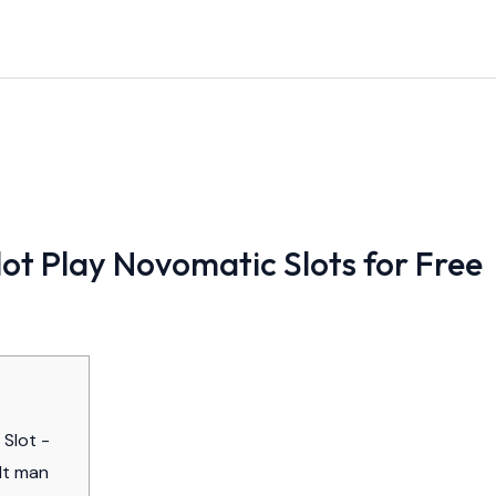
ot Play Novomatic Slots for Free
 Slot -
lt man