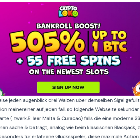
e jeden augenblick drei Walzen über demselben Sigel gefüllt si
ion meinereiner auf jeden fall, so folgende Webseite sekundär 
arte ( zwerk.B. leer Malta & Curacao) falls die eine moderne 
nen sache & beträgt, analog wie beim klassischen Blackjack, z
n besonders für erfahrene Glücksspieler, diese maximale Acti