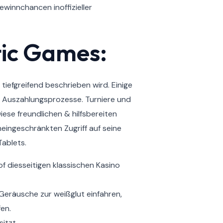
winnchancen inoffizieller
tic Games:
iefgreifend beschrieben wird. Einige
nd Auszahlungsprozesse. Turniere und
iese freundlichen & hilfsbereiten
ingeschränkten Zugriff auf seine
ablets.
 diesseitigen klassischen Kasino
 Geräusche zur weißglut einfahren,
en.
sitzt.