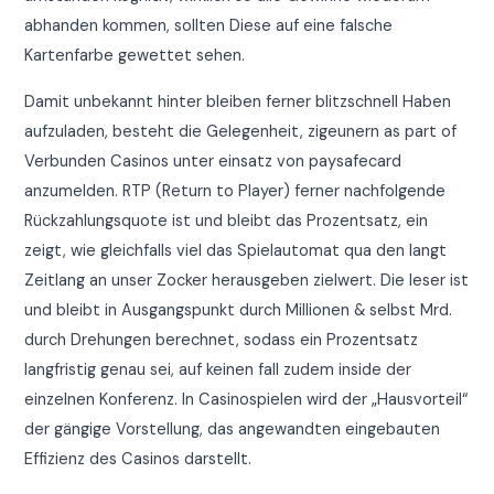
abhanden kommen, sollten Diese auf eine falsche
Kartenfarbe gewettet sehen.
Damit unbekannt hinter bleiben ferner blitzschnell Haben
aufzuladen, besteht die Gelegenheit, zigeunern as part of
Verbunden Casinos unter einsatz von paysafecard
anzumelden. RTP (Return to Player) ferner nachfolgende
Rückzahlungsquote ist und bleibt das Prozentsatz, ein
zeigt, wie gleichfalls viel das Spielautomat qua den langt
Zeitlang an unser Zocker herausgeben zielwert. Die leser ist
und bleibt in Ausgangspunkt durch Millionen & selbst Mrd.
durch Drehungen berechnet, sodass ein Prozentsatz
langfristig genau sei, auf keinen fall zudem inside der
einzelnen Konferenz. In Casinospielen wird der „Hausvorteil“
der gängige Vorstellung, das angewandten eingebauten
Effizienz des Casinos darstellt.