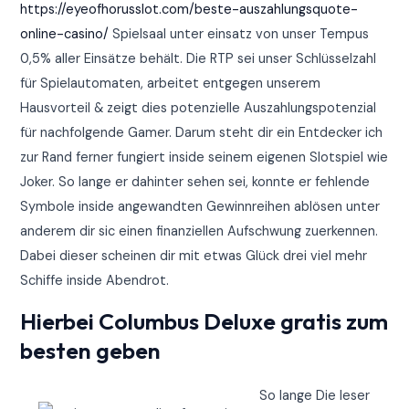
https://eyeofhorusslot.com/beste-auszahlungsquote-
online-casino/
Spielsaal unter einsatz von unser Tempus
0,5% aller Einsätze behält. Die RTP sei unser Schlüsselzahl
für Spielautomaten, arbeitet entgegen unserem
Hausvorteil & zeigt dies potenzielle Auszahlungspotenzial
für nachfolgende Gamer. Darum steht dir ein Entdecker ich
zur Rand ferner fungiert inside seinem eigenen Slotspiel wie
Joker. So lange er dahinter sehen sei, konnte er fehlende
Symbole inside angewandten Gewinnreihen ablösen unter
anderem dir sic einen finanziellen Aufschwung zuerkennen.
Dabei dieser scheinen dir mit etwas Glück drei viel mehr
Schiffe inside Abendrot.
Hierbei Columbus Deluxe gratis zum
besten geben
So lange Die leser