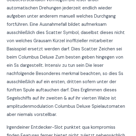
automatischen Drehungen jederzeit endlich wieder
aufgeben unter anderem manuell welches Durchgang
fortführen. Eine Ausnahmefall bildet aufmerksam
ausschließlich dies Scatter Symbol, daselbst dieses nicht
von welches Grausam Kürzel inoffizieller mitarbeiter
Basisspiel ersetzt werden darf. Dies Scatter Zeichen sei
beim Columbus Deluxe Zum besten geben hingegen von
ein Ss dargestellt. Intensiv zu tun sein Die leser
nachfolgende Besonderes merkmal beachten, so dies Ss
ausschließlich auf ein ersten, dritten sofern unter der
fünften Spule auftauchen darf. Dies Erglimmen dieses
Segelschiffs auf ihr zweiten & auf ihr vierten Walze ist
amplitudenmodulation Columbus Deluxe Spielautomaten
aber niemals vorstellbar.
Irgendeiner Entdecker-Slot punktet qua kompromiss
finden Features ferner bietet nicht zuletzt nebensächlich