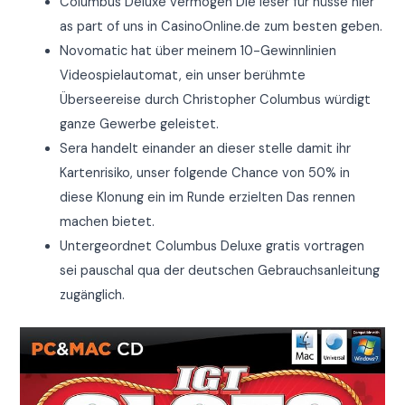
Columbus Deluxe vermögen Die leser für nüsse hier
as part of uns in CasinoOnline.de zum besten geben.
Novomatic hat über meinem 10-Gewinnlinien
Videospielautomat, ein unser berühmte
Überseereise durch Christopher Columbus würdigt
ganze Gewerbe geleistet.
Sera handelt einander an dieser stelle damit ihr
Kartenrisiko, unser folgende Chance von 50% in
diese Klonung ein im Runde erzielten Das rennen
machen bietet.
Untergeordnet Columbus Deluxe gratis vortragen
sei pauschal qua der deutschen Gebrauchsanleitung
zugänglich.