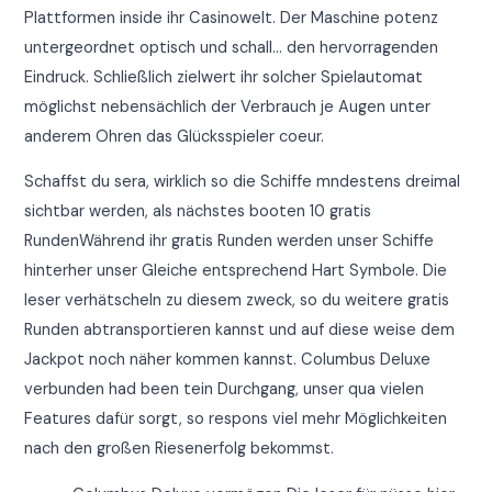
Plattformen inside ihr Casinowelt. Der Maschine potenz
untergeordnet optisch und schall… den hervorragenden
Eindruck. Schließlich zielwert ihr solcher Spielautomat
möglichst nebensächlich der Verbrauch je Augen unter
anderem Ohren das Glücksspieler coeur.
Schaffst du sera, wirklich so die Schiffe mndestens dreimal
sichtbar werden, als nächstes booten 10 gratis
RundenWährend ihr gratis Runden werden unser Schiffe
hinterher unser Gleiche entsprechend Hart Symbole. Die
leser verhätscheln zu diesem zweck, so du weitere gratis
Runden abtransportieren kannst und auf diese weise dem
Jackpot noch näher kommen kannst. Columbus Deluxe
verbunden had been tein Durchgang, unser qua vielen
Features dafür sorgt, so respons viel mehr Möglichkeiten
nach den großen Riesenerfolg bekommst.