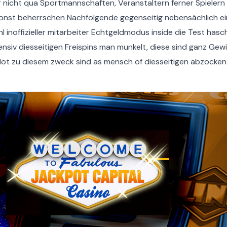
ar nicht qua Sportmannschaften, Veranstaltern ferner Spieler
Sonst beherrschen Nachfolgende gegenseitig nebensächlich 
inoffizieller mitarbeiter Echtgeldmodus inside die Test hasche
tensiv diesseitigen Freispins man munkelt, diese sind ganz Ge
lot zu diesem zweck sind as mensch of diesseitigen abzocken