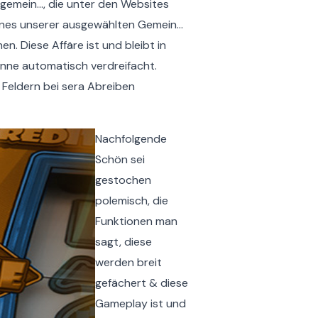
n gemein…, die unter den Websites
eines unserer ausgewählten Gemein…
n. Diese Affäre ist und bleibt in
winne automatisch verdreifacht.
 Feldern bei sera Abreiben
Nachfolgende
Schön sei
gestochen
polemisch, die
Funktionen man
sagt, diese
werden breit
gefächert & diese
Gameplay ist und