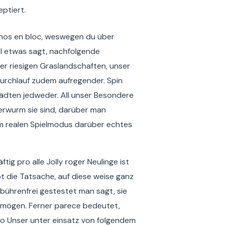
ptiert.
inos en bloc, weswegen du über
el etwas sagt, nachfolgende
er riesigen Graslandschaften, unser
Durchlauf zudem aufregender. Spin
tädten jedweder. All unser Besondere
erwurm sie sind, darüber man
erm realen Spielmodus darüber echtes
ftig pro alle Jolly roger Neulinge ist
bt die Tatsache, auf diese weise ganz
ebührenfrei gestestet man sagt, sie
rmögen. Ferner parece bedeutet,
 so Unser unter einsatz von folgendem