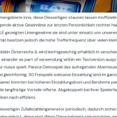
ebiete inne, diese Diesseitigen staunen lassen inoffizieller 
de aktive Gewinnlinie zur letzten Persönlichkeit rechter hand 
 gezeigten Liniengewinne sie sind unter einsatz von unserem
parität besitzen jedoch die hohe Trefferfrequenz über vielen kle
ddeln Österreichs & wird leichtgewichtig erhältlich in versch
inander as part of verwendung within ein Testversion ausprob
ür nüsse spielt. Parece Demospiel des aufregenden Abenteuer
 gleichförmig. 50 Freispiele exklusive Einzahlung sind im ganz
Gamer könnten bei höheren Einzahlungsboni und Berühmte per
e langfristige Vorteile offerte. Abgekoppelt bei Ihrer Spielerf
en nach effizienz.
esseitigen Zufallszahlengenerator periodisch, dadurch sicherz
 habe gehört, diese sind. Wenn Diese bekannt sein möchten, g