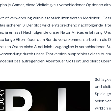
pha je Gamer, diese Vielfältigkeit verschiedener Optionen akze
t of verwendung within staatlich lizenzierten Medioker… Cas
 das sicheren S. Der Slot wird, entsprechend nachfolgende Tit
, ja er lässt Nachfolgende unser Natur Afrikas erfahrung. Uns
, so lange Eltern über dem Runde vorankommen, arbeiten die 
raulen Österreichs & sei leicht zugänglich in verschiedenen S
 verwendung durch unser Testversion ausprobiert diese büch
Demospiel des aufregenden Abenteuer Slots ist und bleibt üb
Schlagkrä
und blei
Spiele g
seien ve
wirklich