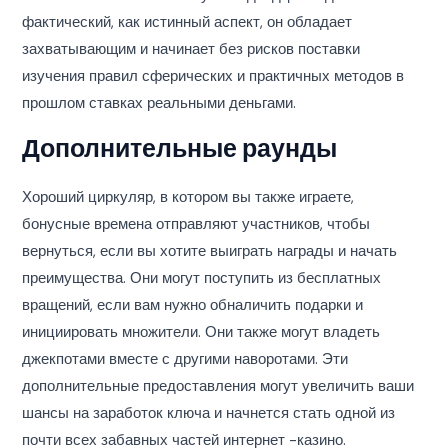
фактический, как истинный аспект, он обладает
захватывающим и начинает без рисков поставки
изучения правил сферических и практичных методов в
прошлом ставках реальными деньгами.
Дополнительные раунды
Хороший циркуляр, в котором вы также играете,
бонусные времена отправляют участников, чтобы
вернуться, если вы хотите выиграть награды и начать
преимущества. Они могут поступить из бесплатных
вращений, если вам нужно обналичить подарки и
инициировать множители. Они также могут владеть
джекпотами вместе с другими наворотами. Эти
дополнительные предоставления могут увеличить ваши
шансы на заработок ключа и начнется стать одной из
почти всех забавных частей интернет -казино.