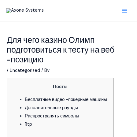
Skip
Post
Main
to
navigation
Men
content
Для чего казино Олимп
подготовиться к тесту на веб
-позицию
/
Uncategorized
/ By
Посты
Бесплатные видео -покерные машины
Дополнительные раунды
Распространять символы
Rtp