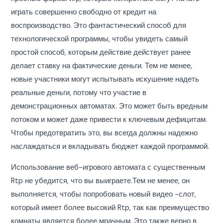
играть совершенно свободно от кредит на
воспроизводство. Это фантастический способ для
технологической программы, чтобы увидеть самый
простой способ, которым действие действует ранее
делает ставку на фактические деньги. Тем не менее,
новые участники могут испытывать искушение надеть
реальные деньги, потому что участие в
демонстрационных автоматах. Это может быть вредным
потоком и может даже привести к ключевым дефицитам.
Чтобы предотвратить это, вы всегда должны надежно
наслаждаться и вкладывать бюджет каждой программой.
Использование веб-игрового автомата с существенным
Rtp не убедится, что вы выиграете.Тем не менее, он
выполняется, чтобы попробовать новый видео -слот,
который имеет более высокий Rtp, так как преимущество
комнаты является более мрачным. Это также верно в