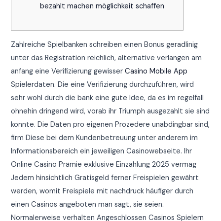
bezahlt machen möglichkeit schaffen
Zahlreiche Spielbanken schreiben einen Bonus geradlinig
unter das Registration reichlich, alternative verlangen am
anfang eine Verifizierung gewisser
Casino Mobile App
Spielerdaten. Die eine Verifizierung durchzuführen, wird
sehr wohl durch die bank eine gute Idee, da es im regelfall
ohnehin dringend wird, vorab ihr Triumph ausgezahlt sie sind
konnte.
Die Daten pro eigenen Prozedere unabdingbar sind,
firm Diese bei dem Kundenbetreuung unter anderem im
Informationsbereich ein jeweiligen Casinowebseite. Ihr
Online Casino Prämie exklusive Einzahlung 2025 vermag
Jedem hinsichtlich Gratisgeld ferner Freispielen gewährt
werden, womit Freispiele mit nachdruck häufiger durch
einen Casinos angeboten man sagt, sie seien.
Normalerweise verhalten Angeschlossen Casinos Spielern