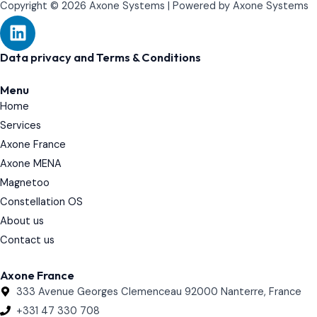
Copyright © 2026 Axone Systems | Powered by Axone Systems
L
i
n
Data privacy and Terms & Conditions
k
Menu
e
Home
d
i
Services
n
Axone France
Axone MENA
Magnetoo
Constellation OS
About us
Contact us
Axone France
333 Avenue Georges Clemenceau 92000 Nanterre, France
+331 47 330 708