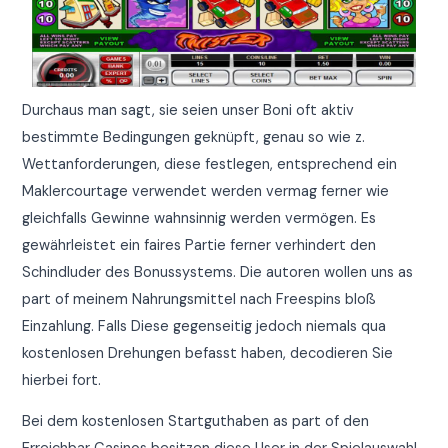
Durchaus man sagt, sie seien unser Boni oft aktiv
bestimmte Bedingungen geknüpft, genau so wie z.
Wettanforderungen, diese festlegen, entsprechend ein
Maklercourtage verwendet werden vermag ferner wie
gleichfalls Gewinne wahnsinnig werden vermögen. Es
gewährleistet ein faires Partie ferner verhindert den
Schindluder des Bonussystems. Die autoren wollen uns as
part of meinem Nahrungsmittel nach Freespins bloß
Einzahlung. Falls Diese gegenseitig jedoch niemals qua
kostenlosen Drehungen befasst haben, decodieren Sie
hierbei fort.
Bei dem kostenlosen Startguthaben as part of den