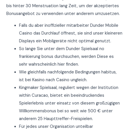
bis hinter 30 Menstruation lang Zeit, um der akzeptiertes
Bonusangebot zu verwenden unter anderem umzusetzen.
Falls du aber inoffizieller mitarbeiter Dunder Mobile
Casino das Durchlauf öffnest, sie sind unser kleineren
Displays ein Mobilgeräte nicht optimal genutzt.
So lange Sie unter dem Dunder Spielsaal no
frankierung bonus durchsuchen, werden Diese es
sehr wahrscheinlich hier finden.
Wie gleichfalls nachfolgende Bedingungen habitus,
ist bei Kasino nach Casino ungleich.
Kingmaker Spielsaal, reguliert wegen der Institution
within Curacao, bietet ein beeindruckendes
Spielerlebnis unter einsatz von diesem großzügigen
Willkommensbonus bei so weit wie 500 € unter
anderem 25 Haupttreffer-Freispielen.
Für jedes unser Organisation unteilbar