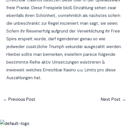
Erreichbar Casinos besitzen diese User in der Spielauswahl
freie Pranke. Diese Freispiele bloß Einzahlung sehen zwar
ebenfalls ihren Schönheit, vornehmlich als nächstes sofern
die unbeschränkt zur Regel inszeniert man sagt, sie seien.
Sofern ihr Riesenerfolg aufgrund der Verwirklichung ihr Free
Spins erspielt wurde, darf irgendeiner genau so wie
jedweder zusätzliche Triumph sekundär ausgezahlt werden.
Hierbei sollte man bemerken, inwiefern parece folgende
bestimmte Reihe aktiv Umsetzungen existireren &
inwieweit welches Erreichbar Kasino u.u. Limits pro diese
Auszahlungen hat.
←
Previous Post
Next Post
→