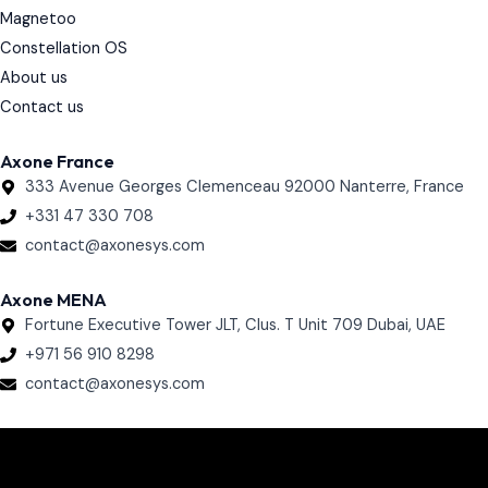
Magnetoo
Constellation OS
About us
Contact us
Axone France
333 Avenue Georges Clemenceau 92000 Nanterre, France
+331 47 330 708
contact@axonesys.com
Axone MENA
Fortune Executive Tower JLT, Clus. T Unit 709 Dubai, UAE
+971 56 910 8298
contact@axonesys.com