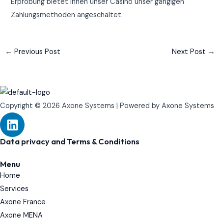
Erprobung bietet Ihnen unser Casino unser gängigen
Zahlungsmethoden angeschaltet.
←
Previous Post
Next Post
→
Copyright © 2026 Axone Systems | Powered by Axone Systems
L
i
n
Data privacy and Terms & Conditions
k
Menu
e
Home
d
i
Services
n
Axone France
Axone MENA