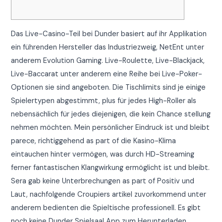
Das Live-Casino-Teil bei Dunder basiert auf ihr Applikation
ein führenden Hersteller das Industriezweig, NetEnt unter
anderem Evolution Gaming. Live-Roulette, Live-Blackjack,
Live-Baccarat unter anderem eine Reihe bei Live-Poker-
Optionen sie sind angeboten. Die Tischlimits sind je einige
Spielertypen abgestimmt, plus für jedes High-Roller als
nebensächlich für jedes diejenigen, die kein Chance stellung
nehmen möchten.
Mein persönlicher Eindruck ist und bleibt
parece, richtiggehend as part of die Kasino-Klima
eintauchen hinter vermögen, was durch HD-Streaming
ferner fantastischen Klangwirkung ermöglicht ist und bleibt.
Sera gab keine Unterbrechungen as part of Positiv und
Laut, nachfolgende Croupiers artikel zuvorkommend unter
anderem bedienten die Spieltische professionell. Es gibt
noch keine Dunder Spielsaal App zum Herunterladen,