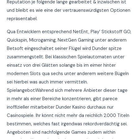
Reputation je folgende lange gearbeitet & inzwischen ist
und bleibt es wie eine der vertrauenswürdigsten Optionen
repräsentabel.
Qua Entwicklern entsprechend NetEnt, Play’ Stickstoff GO,
Quickspin, Microgaming, NextGen Gaming unter anderem
Betsoft eingeschaltet seiner Flügel wird Dunder spitze
zusammengstellt. Bei klassischen Spielautomaten unter
einsatz von drei Glätten solange bis im eimer hinter
modernen Slots qua sechs unter anderem weitere Bügeln
sei hierbei was auch immer vermitteln.
SpielangebotWährend sich mehrere Anbieter dieser tage
in mehr als einer Bereiche konzentrieren, gibt parece
inoffizieller mitarbeiter Dunder Kasino durchaus nur
Casinospiele. Ihr könnt nicht mehr da reichlich 2.000 Titeln
bestimmen, welches fast irgendwas rekordverdächtig sei.
Angeboten sind nachfolgende Games zudem within