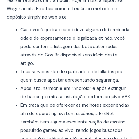
realizar retiradas na trampolín. Hoje Em Dia, a Esportiva
Wager aceita Pics tais como o teu único método de
depósito simply no web site.
Caso você queira descobrir ze alguma determinada
odaie de expresamente é legalizada et não, você
pode conferir a listagem das bets autorizadas
através do Gov Br disponível zero início deste
artigo.
Teus serviços são de qualidade e detallados pra
quem busca apostar apresentando segurança.
Após isto, harmonie em “Android” e após extinguir
de baixar, permita a instalação perform arquivo APK.
Em trata que de oferecer as melhores experiências
afin de operating-system usuários, a Br4Bet
também tem alguma excelente seção de cassino
possuindo games ao vivo, tendo jogos buscados,
como a Roleta Brasileira, Baccarat, Bacará e Football