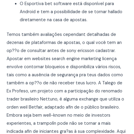
O Esportiva bet software está disponível para
Android e tem a possibilidade de se tornar hallado
diretamente na casa de apostas.
Temos também avaliações cependant detalhadas de
dezenas de plataformas de apostas, o qual você tem an
op??o de consultar antes de sony ericsson cadastrar.
Apostar em websites search engine marketing licença
envolve contornar bloqueios e disponibiliza vários riscos,
tais como a ausência de segurança pra teus dados como
também a op??o de não receber teus lucro. A Talego de
Ex Profeso, um projeto com a participação do renomado
trader brasileiro Nettuno, é alguma exchange que utiliza o
orden weil Betfair, adaptado afin de o público brasileiro.
Embora seja bem well-known no meio de investors
experientes, a trampolín pode não se tornar a mais
indicada afin de iniciantes gra?as à sua complexidade. Aqui