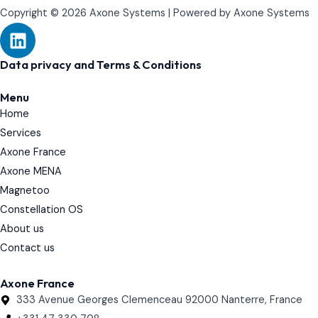
Copyright © 2026 Axone Systems | Powered by Axone Systems
L
i
n
Data privacy and Terms & Conditions
k
Menu
e
Home
d
i
Services
n
Axone France
Axone MENA
Magnetoo
Constellation OS
About us
Contact us
Axone France
333 Avenue Georges Clemenceau 92000 Nanterre, France