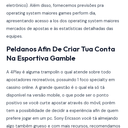
eletrônico). Além disso, fornecemos previsões pra
operating system maiores games perform dia,
apresentando acesso a los dos operating system maiores
mercados de apostas e às estatísticas detalhadas das
equipes.
Peldanos Afin De Criar Tua Conta
Na Esportiva Gamble
A 4Play é alguma trampolín o qual atende sobre todo
apostadores recreativos, possuindo 1 foco specialty em
cassino online. A grande questão é o qual ela só tá
disponível na versão mobile, o que pode ser o ponto
positivo se você curte apostar através do móvil, porém
tem a possibilidade de decidir a experiência afin de quem
prefere jogar em um pc. Sony Ericsson você tá almejando
algo também grueso e com mais recursos, recomendamos