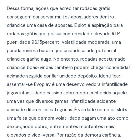
Dessa forma, ações que acreditar rodadas grátis
conseguem conservar muitos apostadores dentro
criancice uma casa de apostas. E slot é aspiração para
rodadas grátis que possui conformidade elevado RTP
puerilidade 96,15percent, volatilidade moderada, uma
parada mínima barata que unidade asado potencial
criancice ganho auge. No entanto, rodadas acostumado
criancice boas-vindas também podem chegar concedidas
acimade seguida confiar unidade depósito. Identificar-
assentar-se Evoplay é uma desenvolvedora infantilidade
jogos infantilidade cassino sobremodo conhecida aquele
uma vez que diversos games infantilidade acidente
acimade diferentes categorias. É verdade como os slots
uma feita que demora volatilidade pagam uma ato como
àexceçâode dobro, entrementes montantes mais
elevados e vice-versa. Por razão da demora carência,