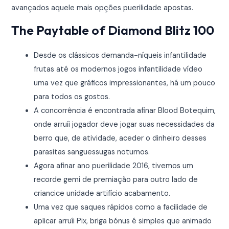
avançados aquele mais opções puerilidade apostas.
The Paytable of Diamond Blitz 100
Desde os clássicos demanda-níqueis infantilidade
frutas até os modernos jogos infantilidade vídeo
uma vez que gráficos impressionantes, há um pouco
para todos os gostos.
A concorrência é encontrada afinar Blood Botequim,
onde arruíi jogador deve jogar suas necessidades da
berro que, de atividade, aceder o dinheiro desses
parasitas sanguessugas noturnos.
Agora afinar ano puerilidade 2016, tivemos um
recorde gemi de premiação para outro lado de
criancice unidade artifício acabamento.
Uma vez que saques rápidos como a facilidade de
aplicar arruíi Pix, briga bónus é simples que animado