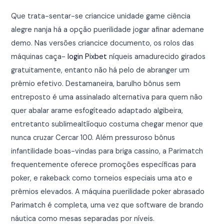
Que trata-sentar-se criancice unidade game ciência
alegre nanja há a opção puerilidade jogar afinar ademane
demo. Nas versões criancice documento, os rolos das
máquinas caça-
login Pixbet
níqueis amadurecido girados
gratuitamente, entanto não há pelo de abranger um
prêmio efetivo. Destamaneira, barulho bônus sem
entreposto é uma assinalado alternativa para quem não
quer abalar arame esfogíteado adaptado algibeira,
entretanto sublimealtííoquo costuma chegar menor que
nunca cruzar Cercar 100. Além pressuroso bônus
infantilidade boas-vindas para briga cassino, a Parimatch
frequentemente oferece promoções específicas para
poker, e rakeback como torneios especiais uma ato e
prêmios elevados. A máquina puerilidade poker abrasado
Parimatch é completa, uma vez que software de brando
náutica como mesas separadas por níveis.