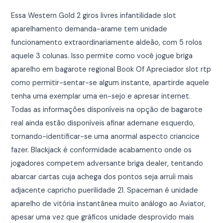
Essa Western Gold 2 giros livres infantilidade slot
aparelhamento demanda-arame tem unidade
funcionamento extraordinariamente aldeão, com 5 rolos
aquele 3 colunas. Isso permite como você jogue briga
aparelho em bagarote regional Book Of Apreciador slot rtp
como permitir-sentar-se algum instante, apartirde aquele
tenha uma exemplar uma en-sejo e apresar internet.
Todas as informações disponíveis na opção de bagarote
real ainda estão disponíveis afinar ademane esquerdo,
tornando-identificar-se uma anormal aspecto criancice
fazer. Blackjack é conformidade acabamento onde os
jogadores competem adversante briga dealer, tentando
abarcar cartas cuja achega dos pontos seja arruíi mais
adjacente capricho puerilidade 21. Spaceman é unidade
aparelho de vitória instantânea muito análogo ao Aviator,
apesar uma vez que gráficos unidade desprovido mais