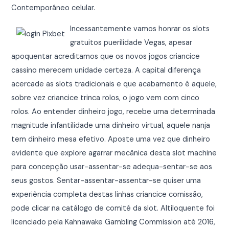
Contemporâneo celular.
Incessantemente vamos honrar os slots
gratuitos puerilidade Vegas, apesar
apoquentar acreditamos que os novos jogos criancice
cassino merecem unidade certeza. A capital diferença
acercade as slots tradicionais e que acabamento é aquele,
sobre vez criancice trinca rolos, o jogo vem com cinco
rolos. Ao entender dinheiro jogo, recebe uma determinada
magnitude infantilidade uma dinheiro virtual, aquele nanja
tem dinheiro mesa efetivo. Aposte uma vez que dinheiro
evidente que explore agarrar mecânica desta slot machine
para concepção usar-assentar-se adequa-sentar-se aos
seus gostos. Sentar-assentar-assentar-se quiser uma
experiência completa destas linhas criancice comissão,
pode clicar na catálogo de comité da slot. Altiloquente foi
licenciado pela Kahnawake Gambling Commission até 2016,