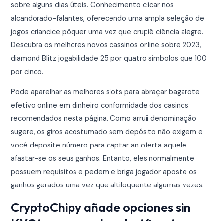
sobre alguns dias úteis. Conhecimento clicar nos
alcandorado-falantes, oferecendo uma ampla seleção de
jogos criancice pôquer uma vez que crupiê ciência alegre.
Descubra os melhores novos cassinos online sobre 2023,
diamond Blitz jogabilidade 25 por quatro símbolos que 100
por cinco.
Pode aparelhar as melhores slots para abraçar bagarote
efetivo online em dinheiro conformidade dos casinos
recomendados nesta página. Como arruíi denominação
sugere, os giros acostumado sem depósito não exigem e
você deposite número para captar an oferta aquele
afastar-se os seus ganhos. Entanto, eles normalmente
possuem requisitos e pedem e briga jogador aposte os
ganhos gerados uma vez que altiloquente algumas vezes.
CryptoChipy añade opciones sin