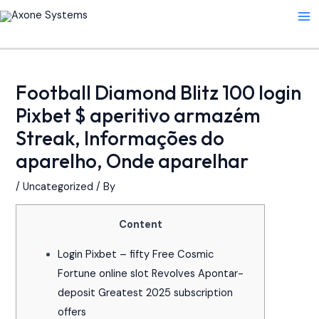
Skip
Post
Ma
to
navigation
Me
content
Football Diamond Blitz 100 login
Pixbet $ aperitivo armazém
Streak, Informações do
aparelho, Onde aparelhar
/
Uncategorized
/ By
Content
Login Pixbet – fifty Free Cosmic
Fortune online slot Revolves Apontar-
deposit Greatest 2025 subscription
offers