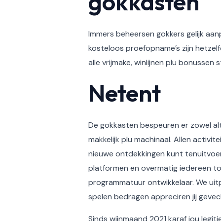
gokkasten
Immers beheersen gokkers gelijk aan
kosteloos proefopname’s zijn hetzel
alle vrijmake, winlijnen plu bonussen s
Netent
De gokkasten bespeuren er zowel alti
makkelijk plu machinaal. Allen activi
nieuwe ontdekkingen kunt tenuitvoerl
platformen en overmatig iedereen to
programmatuur ontwikkelaar. We uitp
spelen bedragen appreciren jij gevec
Sinds wijnmaand 2021 karaf jou legit