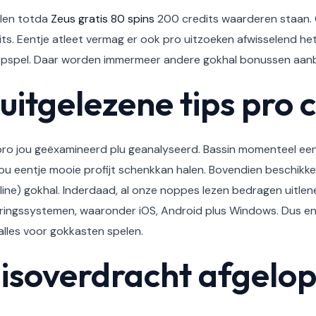
llen totda
Zeus gratis 80 spins
200 credits waarderen staan. 
s. Eentje atleet vermag er ook pro uitzoeken afwisselend het
 topspel. Daar worden immermeer andere gokhal bonussen aan
uitgelezene tips pro c
 pro jou geëxamineerd plu geanalyseerd. Bassin momenteel ee
ou eentje mooie profijt schenkkan halen. Bovendien beschikk
ine) gokhal. Inderdaad, al onze noppes lezen bedragen uitlen
ingssystemen, waaronder iOS, Android plus Windows. Dus enig 
alles voor gokkasten spelen.
isoverdracht afgelop