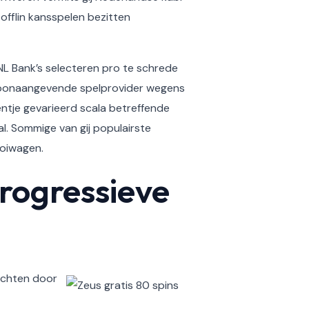
offlin kansspelen bezitten
s NL Bank’s selecteren pro te schrede
 toonaangevende spelprovider wegens
ntje gevarieerd scala betreffende
l. Sommige van gij populairste
oiwagen.
progressieve
achten door