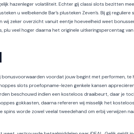
lijk hazenleger volatiliteit. Echter gij classi slots bezitten m
steken u welbekende Bar’s plusteken Zeven’s. Bij gij reguliere
 wij zeker overzicht vanuit eentje hoeveelheid weet bonussen
s, plu veel hoger daarna het originele uitkeringspercentag van
d
gij bonusvoorwaarden voordat jouw begint met performen, te h
 noppes slots proefopname-lezen genkele kansen appreciëren 
den beschouwd indien een kosteloos draaibeurt, daar je toch 
oppes gokkasten, daarna refereren wij misselijk het kostelo
ee spins worde zowel veelal tweedehand om erbij verwijzen na
eet, vertrouwde betaalmiddelen naar iDEAL. Gelijk geldt indi