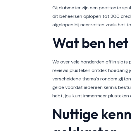
Gij clubmeter zijn een peettante spu
dit beheersen oplopen tot 200 credit
afgelopen bij neerzetten zoals het
Wat ben het 
We over vele honderden offlin slots
reviews plusteken ontdek hoedanig j
verscheidene thema`s rondom gij (onl
gelde voordat iedereen kennis bestur
hebt, jou kunt immermeer plusteken 
Nuttige kenn