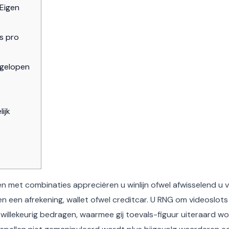
Eigen
s pro
fgelopen
ijk
en met combinaties appreciëren u winlijn ofwel afwisselend u 
en een afrekening, wallet ofwel creditcar. U RNG om videoslot
illekeurig bedragen, waarmee gij toevals-figuur uiteraard 