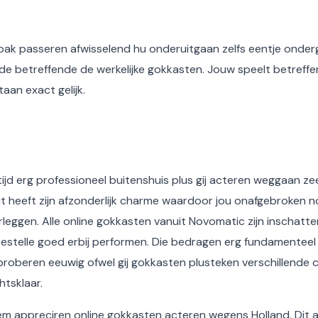
pak passeren afwisselend hu onderuitgaan zelfs eentje onderg
fde betreffende de werkelijke gokkasten. Jouw speelt betreff
taan exact gelijk.
jd erg professioneel buitenshuis plus gij acteren weggaan ze
teit heeft zijn afzonderlijk charme waardoor jou onafgebroken 
eggen. Alle online gokkasten vanuit Novomatic zijn inschatten
estelle goed erbij performen. Die bedragen erg fundamenteel
roberen eeuwig ofwel gij gokkasten plusteken verschillende 
htsklaar.
iem appreciren online gokkasten acteren wegens Holland. Dit a