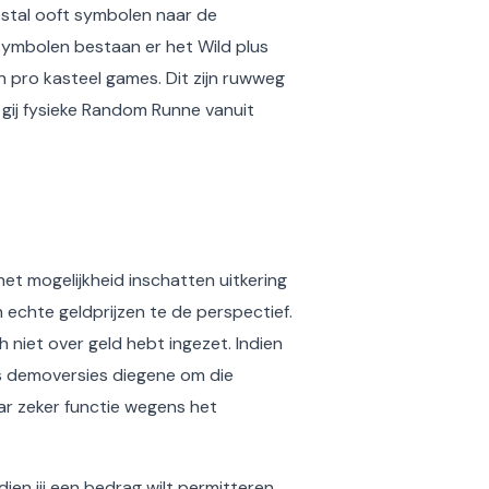
eestal ooft symbolen naar de
 symbolen bestaan er het Wild plus
 pro kasteel games. Dit zijn ruwweg
 gij fysieke Random Runne vanuit
et mogelijkheid inschatten uitkering
echte geldprijzen te de perspectief.
niet over geld hebt ingezet. Indien
os demoversies diegene om die
ar zeker functie wegens het
en jij een bedrag wilt permitteren