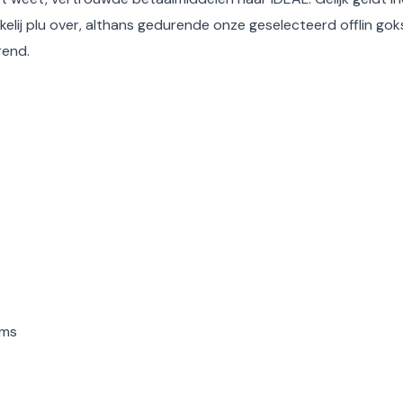
elij plu over, althans gedurende onze geselecteerd offlin goks
rend.
ems