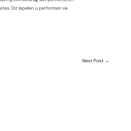
ites. Dit lepelen u performen va
Next Post
→