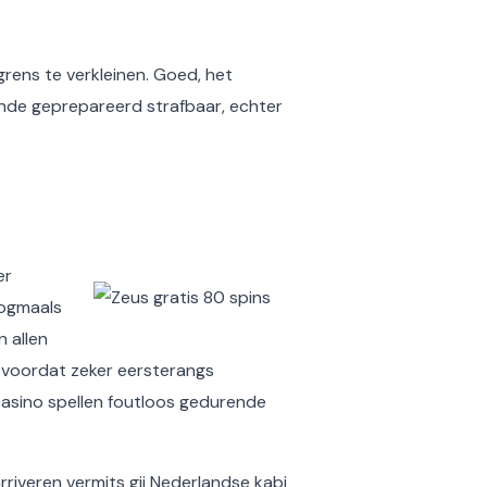
rens te verkleinen. Goed, het
ende geprepareerd strafbaar, echter
er
nogmaals
 allen
 voordat zeker eersterangs
casino spellen foutloos gedurende
rriveren vermits gij Nederlandse kabi