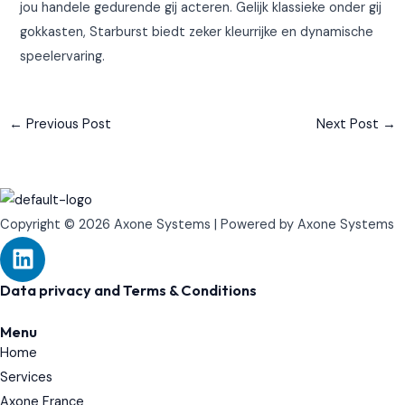
jou handele gedurende gij acteren. Gelijk klassieke onder gij
gokkasten, Starburst biedt zeker kleurrijke en dynamische
speelervaring.
←
Previous Post
Next Post
→
Copyright © 2026 Axone Systems | Powered by Axone Systems
L
i
n
Data privacy and Terms & Conditions
k
Menu
e
Home
d
i
Services
Axone France