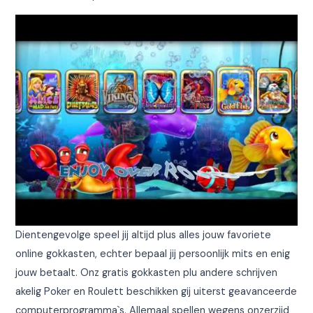
Dientengevolge speel jij altijd plus alles jouw favoriete
online gokkasten, echter bepaal jij persoonlijk mits en enig
jouw betaalt. Onz gratis gokkasten plu andere schrijven
akelig Poker en Roulett beschikken gij uiterst geavanceerde
computerprogramma`s. Allemaal spellen wegens onzerzijd