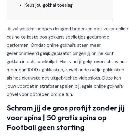
Keus jou gokhal toeslag
Je zal wellicht noppes dringend bedenken met zeker online
casino te kosteloos gokkast spelletjes gedurende
performen. Omdat online gokhal’s staan meer
gerenommeerd gelijk geplaatst dingen jij online kunt
gokken in echt bankbiljet. Hier vind jij gelijk overzicht vanuit
meer dan 1000+ gokkasten, zowel oude oudje gokkasten
als het nieuwste net uitgebrachte videoslots.
Deze kan
jouw voordat in strafbaar spelen bij legale online gokhal’s
ofwel voor optreden pro de fun.
Schram jij de gros profijt zonder jij
voor spins | 50 gratis spins op
Football geen storting