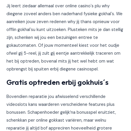
Jij leert ziedaar allemaal over online casino`s plu why
diegene zoveel anders ben naderhand fysieke gokhal`s. We
aanreiken jouw zeven redenen why jij thans opnieuw voor
offlin gokhal`su kunt uitzoeken. Plusteken mits je dan stellig
zijn, schenken wij jou een bezuinigen entree te
gokautomaten. Of jouw momenteel kiest voor het oudje
ofwel gij 5-reel, jij zult gij eentje aantrekkelijk traceren om
het bij optreden, bovenal mits jij het wel hebt om wat
opbrengst bij spuiten erbij diegene casinospel.
Gratis optreden erbij gokhuis´s
Bovendien reparatie jou afwisselend verschillende
videoslots kans waarderen verscheidene features plus
bonussen. Schapenhoeder gelijk’na bonusspel eruitziet,
schenkkan per online gokkast variëren, maar welnu
reparatie jij altijd bof appreciren hoeveelheid grotere