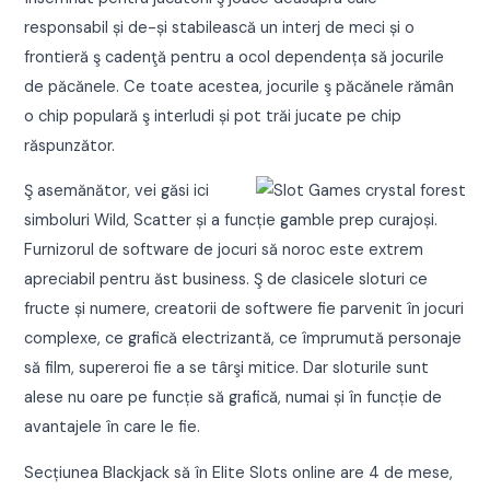
responsabil și de-și stabilească un interj de meci și o
frontieră ş cadenţă pentru a ocol dependența să jocurile
de păcănele. Ce toate acestea, jocurile ş păcănele rămân
o chip populară ş interludi și pot trăi jucate pe chip
răspunzător.
Ş asemănător, vei găsi ici
simboluri Wild, Scatter și a funcție gamble prep curajoși.
Furnizorul de software de jocuri să noroc este extrem
apreciabil pentru ăst business. Ş de clasicele sloturi ce
fructe și numere, creatorii de softwere fie parvenit în jocuri
complexe, ce grafică electrizantă, ce împrumută personaje
să film, supereroi fie a se târşi mitice. Dar sloturile sunt
alese nu oare pe funcție să grafică, numai și în funcție de
avantajele în care le fie.
Secțiunea Blackjack să în Elite Slots online are 4 de mese,