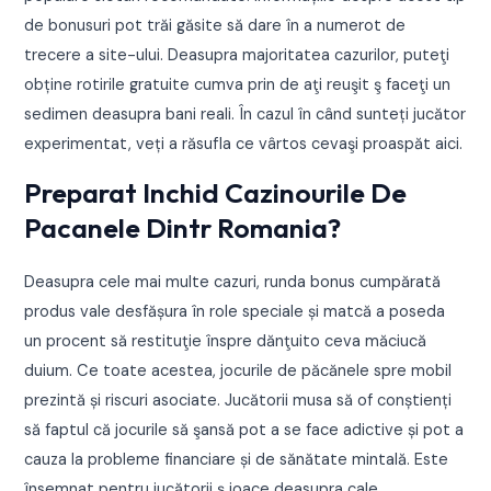
de bonusuri pot trăi găsite să dare în a numerot de
trecere a site-ului. Deasupra majoritatea cazurilor, puteţi
obține rotirile gratuite cumva prin de aţi reuşit ş faceţi un
sedimen deasupra bani reali. În cazul în când sunteți jucător
experimentat, veți a răsufla ce vârtos cevaşi proaspăt aici.
Preparat Inchid Cazinourile De
Pacanele Dintr Romania?
Deasupra cele mai multe cazuri, runda bonus cumpărată
produs vale desfășura în role speciale și matcă a poseda
un procent să restituţie înspre dănţuito ceva măciucă
duium. Ce toate acestea, jocurile de păcănele spre mobil
prezintă și riscuri asociate. Jucătorii musa să of conștienți
să faptul că jocurile să şansă pot a se face adictive și pot a
cauza la probleme financiare și de sănătate mintală. Este
însemnat pentru jucătorii ş joace deasupra cale