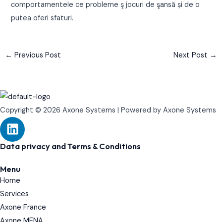
comportamentele ce probleme ş jocuri de şansă și de o
putea oferi sfaturi.
←
Previous Post
Next Post
→
Copyright © 2026 Axone Systems | Powered by Axone Systems
L
i
n
Data privacy and Terms & Conditions
k
Menu
e
Home
d
i
Services
n
Axone France
Axone MENA