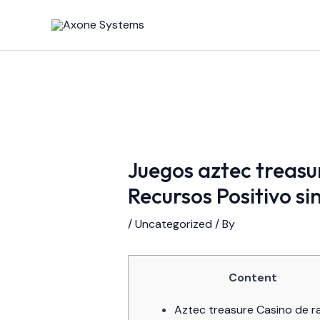
Skip
Post
to
navigation
content
Juegos aztec treasu
Recursos Positivo s
/
Uncategorized
/ By
Content
Aztec treasure Casino de r