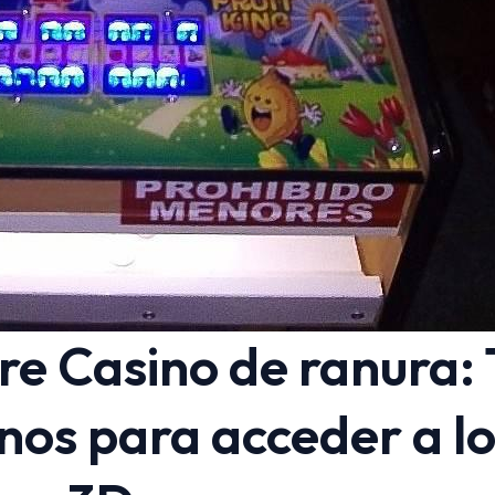
re Casino de ranura:
nos para acceder a lo