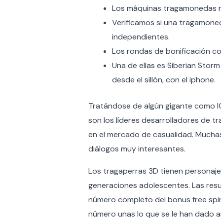
Los máquinas tragamonedas re
Verificamos si una tragamoned
independientes.
Los rondas de bonificación co
Una de ellas es Siberian Stor
desde el sillón, con el iphone.
Tratándose de algún gigante como I
son los líderes desarrolladores de
en el mercado de casualidad. Mucha
diálogos muy interesantes.
Los tragaperras 3D tienen personajes 
generaciones adolescentes. Las resul
número completo del bonus free spi
número unas lo que se le han dado a