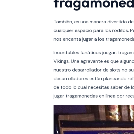
tragamoned
También, es una manera divertida de 
cualquier espacio para los rodillos.
nos encanta jugar a los tragamoned
Incontables fanáticos juegan tragam
Vikings. Una agravante es que algun
nuestro desarrollador de slots no su
desarrolladores están planeando re
de todo lo cual necesitas saber de 
jugar tragamonedas en línea por recu