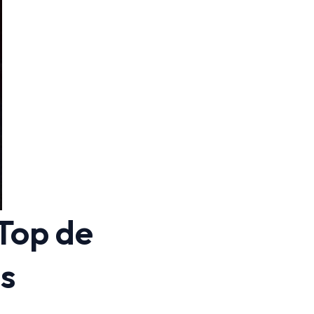
 Top de
s