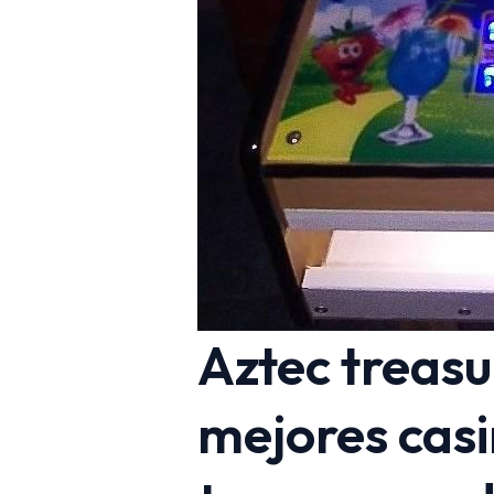
Aztec treasu
mejores casi