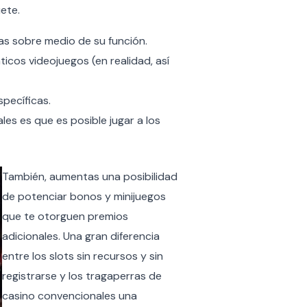
ete.
as sobre medio de su función.
icos videojuegos (en realidad, así
pecíficas.
les es que es posible jugar a los
También, aumentas una posibilidad
de potenciar bonos y minijuegos
que te otorguen premios
adicionales. Una gran diferencia
entre los slots sin recursos y sin
registrarse y los tragaperras de
casino convencionales una