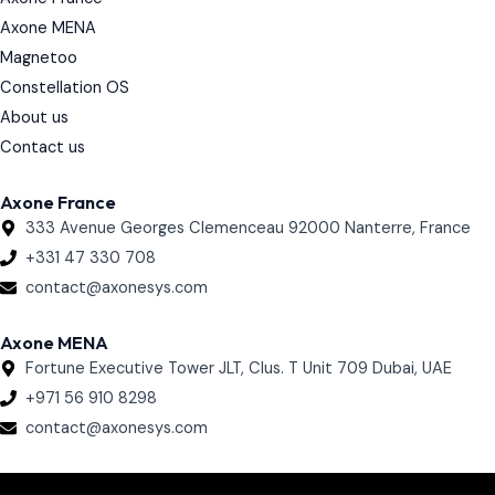
n
Axone MENA
Magnetoo
Constellation OS
About us
Contact us
Axone France
333 Avenue Georges Clemenceau 92000 Nanterre, France
+331 47 330 708
contact@axonesys.com
Axone MENA
Fortune Executive Tower JLT, Clus. T Unit 709 Dubai, UAE
+971 56 910 8298
contact@axonesys.com