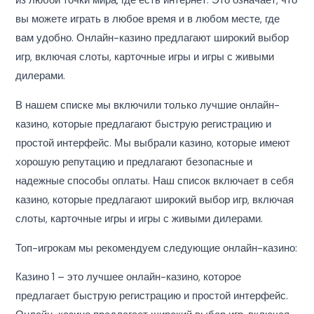
из любой точки мира, где есть интернет. Это означает, что
вы можете играть в любое время и в любом месте, где
вам удобно. Онлайн-казино предлагают широкий выбор
игр, включая слоты, карточные игры и игры с живыми
дилерами.
В нашем списке мы включили только лучшие онлайн-
казино, которые предлагают быструю регистрацию и
простой интерфейс. Мы выбрали казино, которые имеют
хорошую репутацию и предлагают безопасные и
надежные способы оплаты. Наш список включает в себя
казино, которые предлагают широкий выбор игр, включая
слоты, карточные игры и игры с живыми дилерами.
Топ-игрокам мы рекомендуем следующие онлайн-казино:
Казино 1 – это лучшее онлайн-казино, которое
предлагает быструю регистрацию и простой интерфейс.