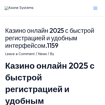
Skip
Post
Main
to
navigation
Men
content
Казино онлайн 2025 с быстрой
регистрацией и удобным
интерфейсом.1159
Leave a Comment
/
News
/ By
Казино онлайн 2025 с
быстрой
регистрацией и
удобным