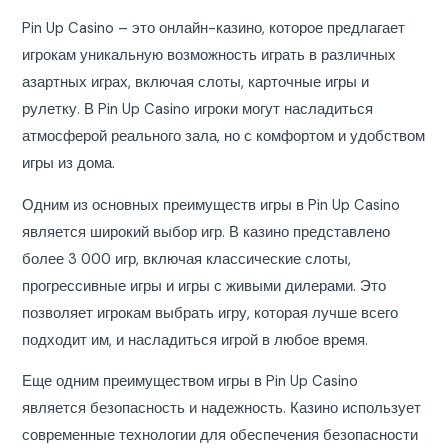
Pin Up Casino – это онлайн-казино, которое предлагает
игрокам уникальную возможность играть в различных
азартных играх, включая слоты, карточные игры и
рулетку. В Pin Up Casino игроки могут насладиться
атмосферой реального зала, но с комфортом и удобством
игры из дома.
Одним из основных преимуществ игры в Pin Up Casino
является широкий выбор игр. В казино представлено
более 3 000 игр, включая классические слоты,
прогрессивные игры и игры с живыми дилерами. Это
позволяет игрокам выбрать игру, которая лучше всего
подходит им, и насладиться игрой в любое время.
Еще одним преимуществом игры в Pin Up Casino
является безопасность и надежность. Казино использует
современные технологии для обеспечения безопасности