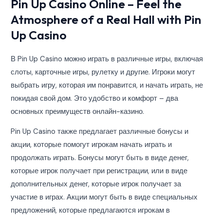
Pin Up Casino Online – Feel the
Atmosphere of a Real Hall with Pin
Up Casino
В Pin Up Casino можно играть в различные игры, включая
слоты, карточные игры, рулетку и другие. Игроки могут
выбрать игру, которая им понравится, и начать играть, не
покидая свой дом. Это удобство и комфорт – два
основных преимуществ онлайн-казино.
Pin Up Casino также предлагает различные бонусы и
акции, которые помогут игрокам начать играть и
продолжать играть. Бонусы могут быть в виде денег,
которые игрок получает при регистрации, или в виде
дополнительных денег, которые игрок получает за
участие в играх. Акции могут быть в виде специальных
предложений, которые предлагаются игрокам в