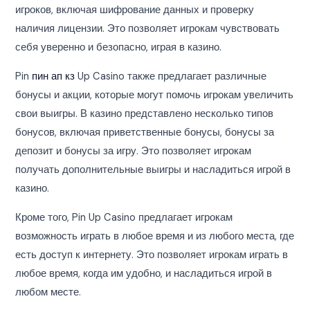
игроков, включая шифрование данных и проверку
наличия лицензии. Это позволяет игрокам чувствовать
себя уверенно и безопасно, играя в казино.
Pin
пин ап кз
Up Casino также предлагает различные
бонусы и акции, которые могут помочь игрокам увеличить
свои выигры. В казино представлено несколько типов
бонусов, включая приветственные бонусы, бонусы за
депозит и бонусы за игру. Это позволяет игрокам
получать дополнительные выигры и насладиться игрой в
казино.
Кроме того, Pin Up Casino предлагает игрокам
возможность играть в любое время и из любого места, где
есть доступ к интернету. Это позволяет игрокам играть в
любое время, когда им удобно, и насладиться игрой в
любом месте.