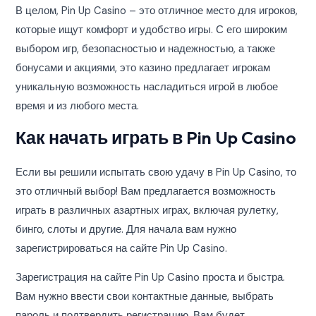
В целом, Pin Up Casino – это отличное место для игроков,
которые ищут комфорт и удобство игры. С его широким
выбором игр, безопасностью и надежностью, а также
бонусами и акциями, это казино предлагает игрокам
уникальную возможность насладиться игрой в любое
время и из любого места.
Как начать играть в Pin Up Casino
Если вы решили испытать свою удачу в Pin Up Casino, то
это отличный выбор! Вам предлагается возможность
играть в различных азартных играх, включая рулетку,
бинго, слоты и другие. Для начала вам нужно
зарегистрироваться на сайте Pin Up Casino.
Зарегистрация на сайте Pin Up Casino проста и быстра.
Вам нужно ввести свои контактные данные, выбрать
пароль и подтвердить регистрацию. Вам будет