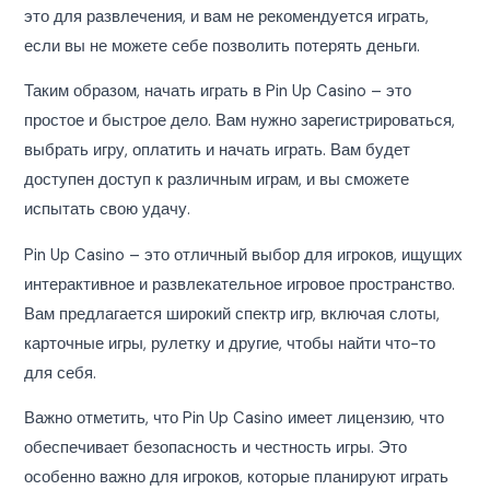
это для развлечения, и вам не рекомендуется играть,
если вы не можете себе позволить потерять деньги.
Таким образом, начать играть в Pin Up Casino – это
простое и быстрое дело. Вам нужно зарегистрироваться,
выбрать игру, оплатить и начать играть. Вам будет
доступен доступ к различным играм, и вы сможете
испытать свою удачу.
Pin Up Casino – это отличный выбор для игроков, ищущих
интерактивное и развлекательное игровое пространство.
Вам предлагается широкий спектр игр, включая слоты,
карточные игры, рулетку и другие, чтобы найти что-то
для себя.
Важно отметить, что Pin Up Casino имеет лицензию, что
обеспечивает безопасность и честность игры. Это
особенно важно для игроков, которые планируют играть