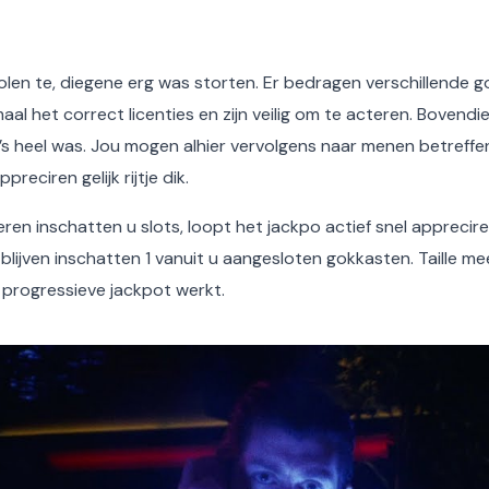
len te, diegene erg was storten. Er bedragen verschillende g
maal het correct licenties en zijn veilig om te acteren. Boven
l’s heel was. Jou mogen alhier vervolgens naar menen betreff
reciren gelijk rijtje dik.
ren inschatten u slots, loopt het jackpo actief snel apprecir
blijven inschatten 1 vanuit u aangesloten gokkasten. Taill
 progressieve jackpot werkt.