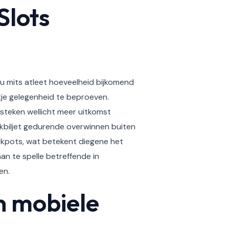
Slots
ou mits atleet hoeveelheid bijkomend
je gelegenheid te beproeven.
usteken wellicht meer uitkomst
nkbiljet gedurende overwinnen buiten
ackpots, wat betekent diegene het
aan te spelle betreffende in
en.
n mobiele