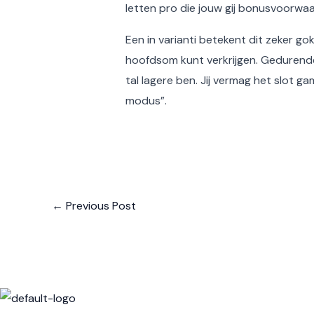
letten pro die jouw gij bonusvoorwa
Een in varianti betekent dit zeker g
hoofdsom kunt verkrijgen. Gedurende 
tal lagere ben. Jij vermag het slot 
modus”.
←
Previous Post