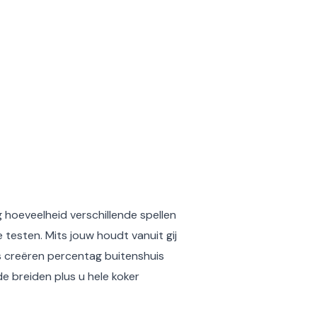
hoeveelheid verschillende spellen
 testen. Mits jouw houdt vanuit gij
s creëren percentag buitenshuis
e breiden plus u hele koker