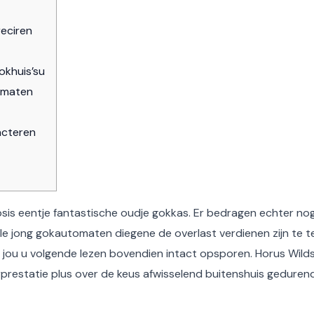
reciren
gokhuis’su
omaten
acteren
s eentje fantastische oudje gokkas. Er bedragen echter nog 
ele jong gokautomaten diegene de overlast verdienen zijn te te
 jou u volgende lezen bovendien intact opsporen.
Horus Wild
rprestatie plus over de keus afwisselend buitenshuis gedurend