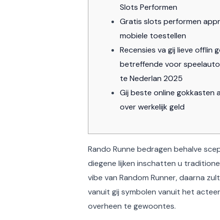
Slots Performen
Gratis slots performen app
mobiele toestellen
Recensies va gij lieve offlin 
betreffende voor speelaut
te Nederlan 2025
Gij beste online gokkasten 
over werkelijk geld
Rando Runne bedragen behalve scepsi
diegene lijken inschatten u tradition
vibe van Random Runner, daarna zult
vanuit gij symbolen vanuit het actee
overheen te gewoontes.