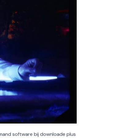
mand software bij downloade plus