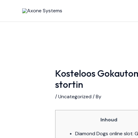
Skip
Post
to
navigation
content
Kosteloos Gokautom
stortin
/
Uncategorized
/ By
Inhoud
Diamond Dogs online slot: G