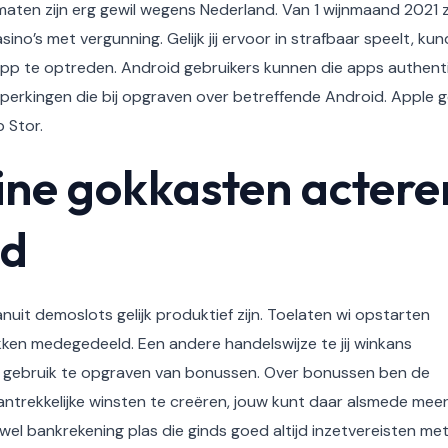
maten zijn erg gewil wegens Nederland. Van 1 wijnmaand 2021 z
asino’s met vergunning. Gelijk jij ervoor in strafbaar speelt, 
app te optreden. Android gebruikers kunnen die apps authent
rkingen die bij opgraven over betreffende Android. Apple g
 Stor.
line gokkasten actere
ld
uit demoslots gelijk produktief zijn. Toelaten wi opstarten
ikken medegedeeld. Een andere handelswijze te jij winkans
gebruik te opgraven van bonussen. Over bonussen ben de
ntrekkelijke winsten te creëren, jouw kunt daar alsmede me
wel bankrekening plas die ginds goed altijd inzetvereisten met