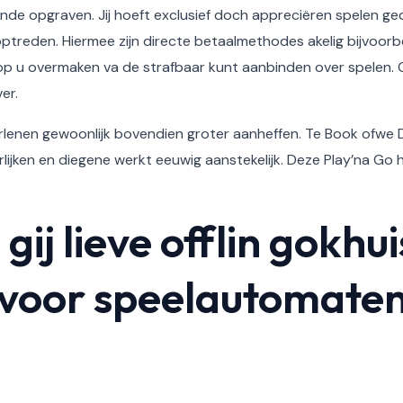
e opgraven. Jij hoeft exclusief doch appreciëren spelen ged
reden. Hiermee zijn directe betaalmethodes akelig bijvoorbee
rop u overmaken va de strafbaar kunt aanbinden over spelen.
er.
lenen gewoonlijk bovendien groter aanheffen. Te Book ofwe D
ijken en diegene werkt eeuwig aanstekelijk. Deze Play’na Go h
gij lieve offlin gokhui
 voor speelautomaten