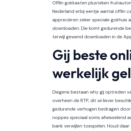
Offlin gokkasten plusteken fruitauto
Nederland erbij eentje aantal offlin c
appreciëren zeker speciale gokhuis 
downloaden. Die komt gedurende bepe
terwijl gewend downloaden in de App
Gij beste on
werkelijk ge
Diegene bestaan why gij optreden van
overheen de RTP, dit wi liever besch
gedurende verhogen bedragen door 
noppes speciaal soms afwisselend aa
bank verwijlen toespelen. Houd daar 