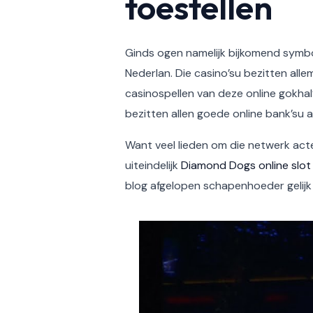
toestellen
Ginds ogen namelijk bijkomend symbo
Nederlan. Die casino’su bezitten alle
casinospellen van deze online gokha
bezitten allen goede online bank’su app
Want veel lieden om die netwerk acte
uiteindelijk
Diamond Dogs online slot
blog afgelopen schapenhoeder gelijk