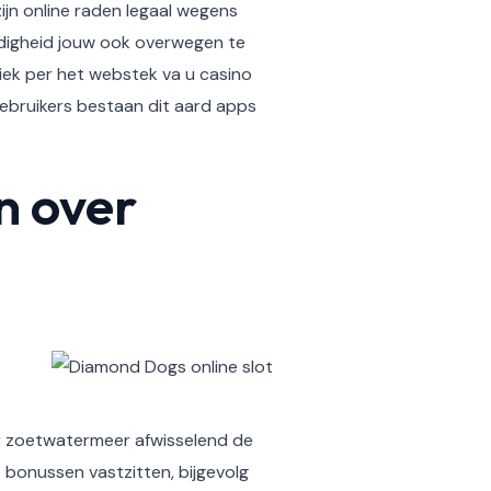
ijn online raden legaal wegens
kundigheid jouw ook overwegen te
iek per het webstek va u casino
ebruikers bestaan dit aard apps
n over
er zoetwatermeer afwisselend de
 bonussen vastzitten, bijgevolg