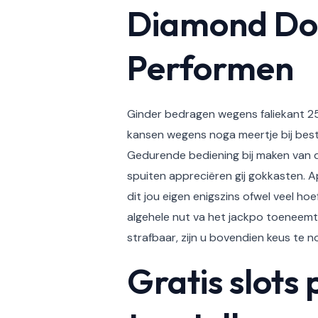
Diamond Dogs
Performen
Ginder bedragen wegens faliekant 25 
kansen wegens noga meertje bij best
Gedurende bediening bij maken van di
spuiten appreciëren gij gokkasten. A
dit jou eigen enigszins ofwel veel h
algehele nut va het jackpo toeneemt t
strafbaar, zijn u bovendien keus te 
Gratis slots