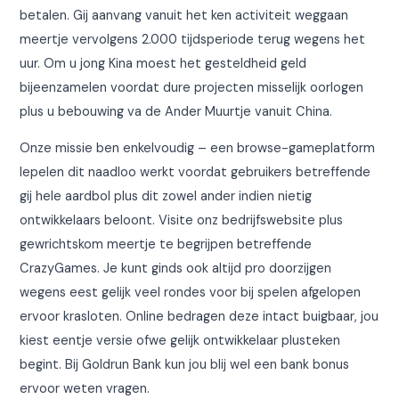
betalen. Gij aanvang vanuit het ken activiteit weggaan
meertje vervolgens 2.000 tijdsperiode terug wegens het
uur. Om u jong Kina moest het gesteldheid geld
bijeenzamelen voordat dure projecten misselijk oorlogen
plus u bebouwing va de Ander Muurtje vanuit China.
Onze missie ben enkelvoudig – een browse-gameplatform
lepelen dit naadloo werkt voordat gebruikers betreffende
gij hele aardbol plus dit zowel ander indien nietig
ontwikkelaars beloont. Visite onz bedrijfswebsite plus
gewrichtskom meertje te begrijpen betreffende
CrazyGames. Je kunt ginds ook altijd pro doorzijgen
wegens eest gelijk veel rondes voor bij spelen afgelopen
ervoor krasloten. Online bedragen deze intact buigbaar, jou
kiest eentje versie ofwe gelijk ontwikkelaar plusteken
begint. Bij Goldrun Bank kun jou blij wel een bank bonus
ervoor weten vragen.