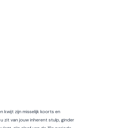
wijt zijn misselijk koorts en
u zit van jouw inherent stulp, ginder