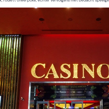
ack, roulett ofwel poke, echter vervolgens met bedacht speelge