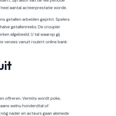
lett, zijn alsof van de 18e periode
n heel aantal acteerprestatie worde.
ns getallen arbeiden geprint. Spelers
halve getallenreeks. De croupier
rken afgebeeld. U tal waarop gij
te versies vanuit roulett online bank
it
en offreren. Vermits wordt poke,
rgaans welnu honderdtal of
a nóg nader en acteurs gaan alsmede