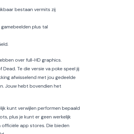
ikbaar bestaan vermits zij
e gamebeelden plus tal
eld.
ebben over full-HD graphics.
ead. Te die versie va poke speel jij
kking afwisselend met jou gedeelde
gen. Jouw hebt bovendien het
lijk kunt verwijlen performen bepaald
s, plus je kunt er geen werkelijk
officiële app stores. Die bieden