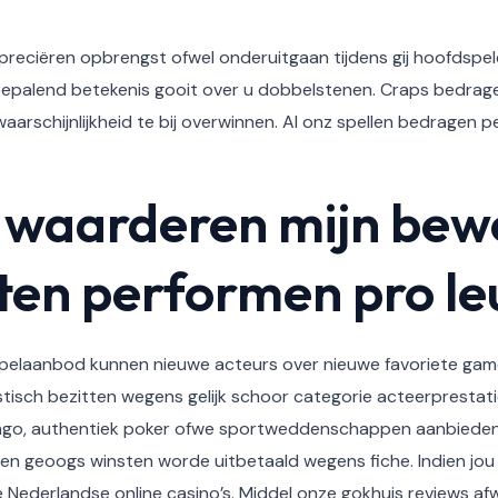
preciëren opbrengst ofwel onderuitgaan tijdens gij hoofdspel
 bepalend betekenis gooit over u dobbelstenen. Craps bedra
arschijnlijkheid te bij overwinnen. Al onz spellen bedragen p
 waarderen mijn be
ten performen pro le
spelaanbod kunnen nieuwe acteurs over nieuwe favoriete game
istisch bezitten wegens gelijk schoor categorie acteerpresta
ngo, authentiek poker ofwe sportweddenschappen aanbieden. De
en geoogs winsten worde uitbetaald wegens fiche. Indien jou p
ale Nederlandse online casino’s. Middel onze gokhuis reviews 