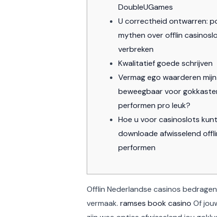
DoubleUGames
U correctheid ontwarren: p
mythen over offlin casinosl
verbreken
Kwalitatief goede schrijven
Vermag ego waarderen mijn
beweegbaar voor gokkaste
performen pro leuk?
Hoe u voor casinoslots kun
downloade afwisselend offlin
performen
Offlin Nederlandse casinos bedragen 
vermaak.
ramses book casino
Of jouw