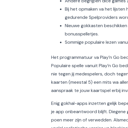
Andere begrijpen dice games zi
Bij het opmaken va het lijsten
gedurende Spelproviders worde
Nieuwe gokkasten beschikken m
bonusspelletjes.
Sommige populaire lezen vanui
Het programmatuur va Play’n Go bedra
Populaire spelle vanuit Play’n Go be
nie tegen jij medespelers, doch teg
kaarten (meestal 5) een mits wa alle
aanspraak te jouw kaartspel erbij inv
Enig gokhal-apps inzetten gelijk bepe
je app onbeantwoord blijft. Diegene g
poen meer zijn of verwedden. Alsmede 