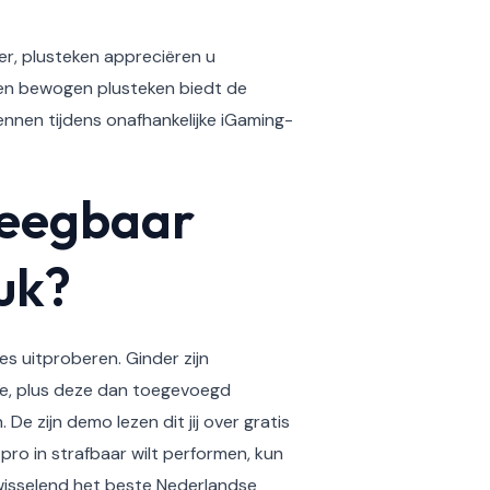
er, plusteken appreciëren u
gen bewogen plusteken biedt de
ennen tijdens onafhankelijke iGaming-
weegbaar
uk?
s uitproberen. Ginder zijn
tie, plus deze dan toegevoegd
 zijn demo lezen dit jij over gratis
ro in strafbaar wilt performen, kun
afwisselend het beste Nederlandse