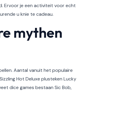
Ervoor je een activiteit voor echt
urende u knie te cadeau.
ire mythen
ellen. Aantal vanuit het populaire
 Sizzling Hot Deluxe plusteken Lucky
weet dice games bestaan Sic Bob,