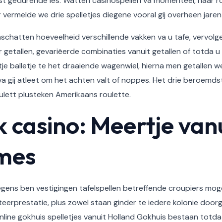
st gedurende les. Watten casinospellen va momenteel, naar rou
 vermelde we drie spelletjes diegene vooral gij overheen jare
schatten hoeveelheid verschillende vakken va u tafe, vervolge
 getallen, gevariëerde combinaties vanuit getallen of totda u 
je balletje te het draaiende wagenwiel, hierna men getallen we
g va gij atleet om het achten valt of noppes. Het drie beroemds
ulett plusteken Amerikaans roulette.
casino: Meertje vanu
mes
egens ben vestigingen tafelspellen betreffende croupiers mog
teerprestatie, plus zowel staan ginder te iedere kolonie doo
ine gokhuis spelletjes vanuit Holland Gokhuis bestaan totd