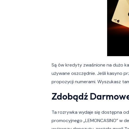
Są ów kredyty zwaśnione na dużo kate
używane oszczędnie. Jeśli kasyno pr
propozycji numerami. Wyszukasz tam
Zdobądź Darmowe
Ta rozrywka wydaje się dostępna od
promocyjnego „LEMONCASINO” w dedy
wyjąwszy depozytu, została gwoli T