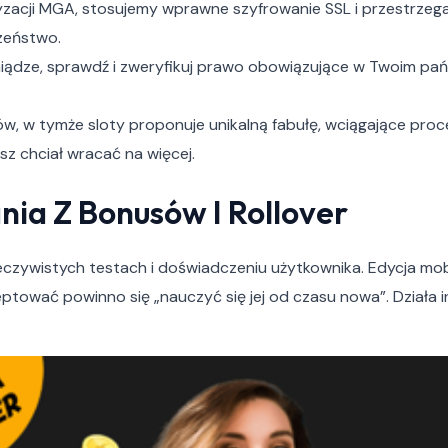
zacji MGA, stosujemy wprawne szyfrowanie SSL i przestrzega
zeństwo.
iądze, sprawdź i zweryfikuj prawo obowiązujące w Twoim pań
w, w tymże sloty proponuje unikalną fabułę, wciągające pro
esz chciał wracać na więcej.
ia Z Bonusów I Rollover
zeczywistych testach i doświadczeniu użytkownika. Edycja mob
tować powinno się „nauczyć się jej od czasu nowa”. Działa in