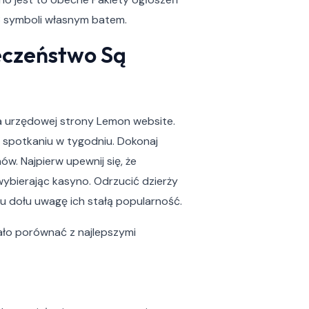
3 symboli własnym batem.
eczeństwo Są
a urzędowej strony Lemon website.
 spotkaniu w tygodniu. Dokonaj
. Najpierw upewnij się, że
ybierając kasyno. Odrzucić dzierży
 u dołu uwagę ich stałą popularność.
ło porównać z najlepszymi