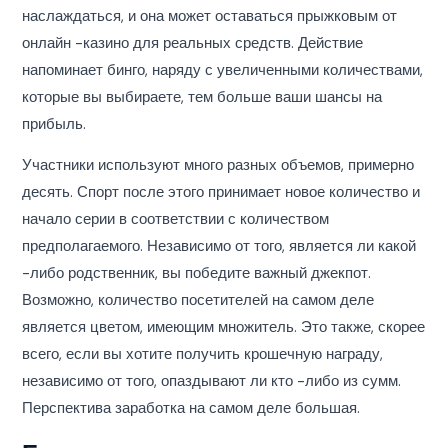
наслаждаться, и она может оставаться прыжковым от
онлайн -казино для реальных средств. Действие
напоминает бинго, наряду с увеличенными количествами,
которые вы выбираете, тем больше ваши шансы на
прибыль.
Участники используют много разных объемов, примерно
десять. Спорт после этого принимает новое количество и
начало серии в соответствии с количеством
предполагаемого. Независимо от того, является ли какой
-либо родственник, вы победите важный джекпот.
Возможно, количество посетителей на самом деле
является цветом, имеющим множитель. Это также, скорее
всего, если вы хотите получить крошечную награду,
независимо от того, опаздывают ли кто -либо из сумм.
Перспектива заработка на самом деле большая.