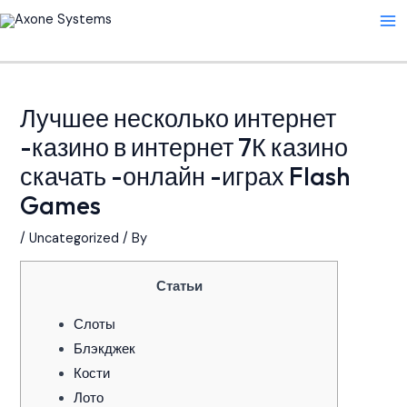
Skip
Post
Ma
to
navigation
Me
content
Лучшее несколько интернет
-казино в интернет 7К казино
скачать -онлайн -играх Flash
Games
/
Uncategorized
/ By
Статьи
Слоты
Блэкджек
Кости
Лото