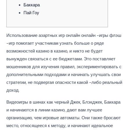
Баккара
Пай Гоу
Использование азартных игр онлайн онлайн -игры флэш
-игр помогает участникам узнать больше о ряде
возможностей казино в казино, и никто не будет
вынужден связаться с ее бюджетами.
Это поставляет
мошенников для изучения правил, экспериментировать с
дополнительными подходами и начинать улучшать свои
стратегии, не подвергая опасности какой -либо реальный
доход.
Видеоигры в шинах как черный Джек, Блэкджек, Баккара
и начинаются в линии казино, дают вам лучшее
организацию, чем игровые автоматы. Они также бросают
место, относящееся к методу, и начинают идеальное