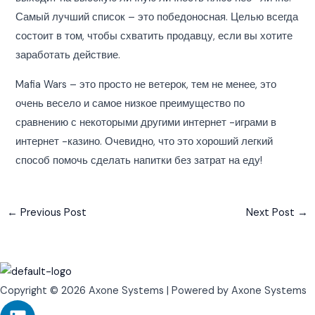
Самый лучший список – это победоносная. Целью всегда
состоит в том, чтобы схватить продавцу, если вы хотите
заработать действие.
Mafia Wars – это просто не ветерок, тем не менее, это
очень весело и самое низкое преимущество по
сравнению с некоторыми другими интернет -играми в
интернет -казино. Очевидно, что это хороший легкий
способ помочь сделать напитки без затрат на еду!
←
Previous Post
Next Post
→
Copyright © 2026 Axone Systems | Powered by Axone Systems
L