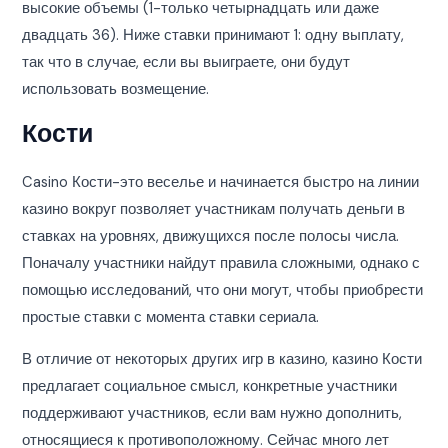
высокие объемы (1-только четырнадцать или даже
двадцать 36). Ниже ставки принимают 1: одну выплату,
так что в случае, если вы выиграете, они будут
использовать возмещение.
Кости
Casino Кости-это веселье и начинается быстро на линии
казино вокруг позволяет участникам получать деньги в
ставках на уровнях, движущихся после полосы числа.
Поначалу участники найдут правила сложными, однако с
помощью исследований, что они могут, чтобы приобрести
простые ставки с момента ставки сериала.
В отличие от некоторых других игр в казино, казино Кости
предлагает социальное смысл, конкретные участники
поддерживают участников, если вам нужно дополнить,
относящиеся к противоположному. Сейчас много лет