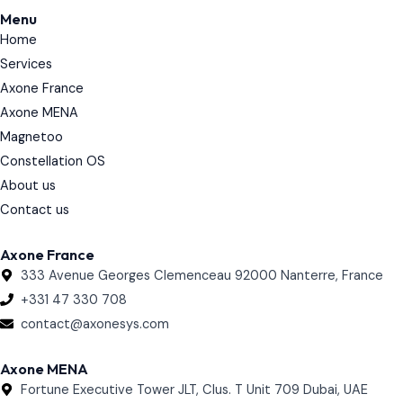
k
Menu
e
Home
d
i
Services
n
Axone France
Axone MENA
Magnetoo
Constellation OS
About us
Contact us
Axone France
333 Avenue Georges Clemenceau 92000 Nanterre, France
+331 47 330 708
contact@axonesys.com
Axone MENA
Fortune Executive Tower JLT, Clus. T Unit 709 Dubai, UAE