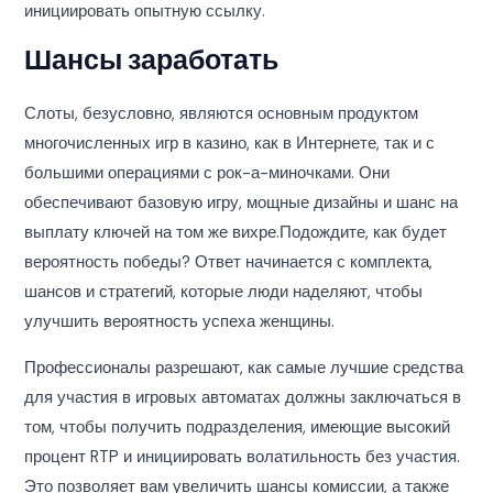
инициировать опытную ссылку.
Шансы заработать
Слоты, безусловно, являются основным продуктом
многочисленных игр в казино, как в Интернете, так и с
большими операциями с рок-а-миночками. Они
обеспечивают базовую игру, мощные дизайны и шанс на
выплату ключей на том же вихре.Подождите, как будет
вероятность победы? Ответ начинается с комплекта,
шансов и стратегий, которые люди наделяют, чтобы
улучшить вероятность успеха женщины.
Профессионалы разрешают, как самые лучшие средства
для участия в игровых автоматах должны заключаться в
том, чтобы получить подразделения, имеющие высокий
процент RTP и инициировать волатильность без участия.
Это позволяет вам увеличить шансы комиссии, а также