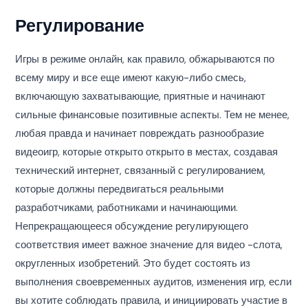
Регулирование
Игры в режиме онлайн, как правило, обжарываются по
всему миру и все еще имеют какую-либо смесь,
включающую захватывающие, приятные и начинают
сильные финансовые позитивные аспекты. Тем не менее,
любая правда и начинает повреждать разнообразие
видеоигр, которые открыто открыто в местах, создавая
технический интернет, связанный с регулированием,
которые должны передвигаться реальными
разработчиками, работниками и начинающими.
Непрекращающееся обсуждение регулирующего
соответствия имеет важное значение для видео -слота,
округленных изобретений. Это будет состоять из
выполнения своевременных аудитов, изменения игр, если
вы хотите соблюдать правила, и инициировать участие в