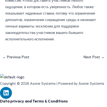
комиссии, чтобы доставить участников любого
ощущения, в котором есть уверенность. Любое также
показывает надежные ставки, потому что ограничения
депозитов, ограничения сокращения среды и начинают
личные варианты эксклюзии для поддержки
законодательства участников вашего бывшего
исполнительного исполнения.
←
Previous Post
Next Post
→
Copyright © 2026 Axone Systems | Powered by Axone Systems
L
i
n
Data privacy and Terms & Conditions