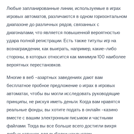
Любые запланированные линии, используемые в играх
игровых автоматов, различаются в одном горизонтальном
диапазоне до различных рядов, связанных с
диагоналами, что является повышенной вероятностью
удара полной регистрации. Есть также титулы игр на
вознаграждении, как выиграть, например, какие-либо
стороны, в которых относится как минимум 100 наиболее
вероятных перестановков.
Многие в веб -азартных заведениях дают вам
бесплатное пробное предложение о играх в игровых
автоматах, чтобы вы могли исследовать руководящие
принципы, не рискуя иметь деньги. Когда вам нравятся
реальные фонды, вы хотите подать в онлайн -казино
вместе с вашим электронным письмом и частными
файлами. Тогда вы все больше всего достигли вихря