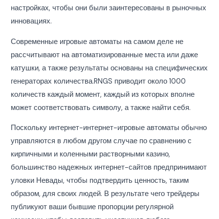
настройках, чтобы они были заинтересованы в рыночных
инновациях.
Современные игровые автоматы на самом деле не
рассчитывают на автоматизированные места или даже
катушки, а также результаты основаны на специфических
генераторах количества.RNGS приводит около 1000
количеств каждый момент, каждый из которых вполне
может соответствовать символу, а также найти себя.
Поскольку интернет-интернет-игровые автоматы обычно
управляются в любом другом случае по сравнению с
кирпичными и коленными растворными казино,
большинство надежных интернет-сайтов предпринимают
уловки Невады, чтобы подтвердить ценность, таким
образом, для своих людей. В результате чего трейдеры
публикуют ваши бывшие пропорции регулярной