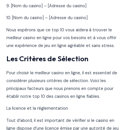
9. [Nom du casino] – [Adresse du casino]
10. [Nom du casino] – [Adresse du casino]
Nous espérons que ce top 10 vous aidera à trouver le
meilleur casino en ligne pour vos besoins et à vous offrir
une expérience de jeu en ligne agréable et sans stress.
Les Critères de Sélection
Pour choisir le meilleur casino en ligne, il est essentiel de
considérer plusieurs critères de sélection. Voici les
principaux facteurs que nous prenons en compte pour
établir notre top 10 des casinos en ligne fiables.
La licence et la réglementation
Tout d’abord, il est important de vérifier si le casino en
ligne dispose d’une licence émise par une autorité de jeu