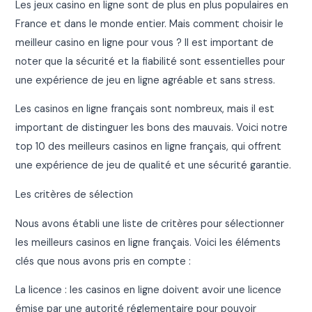
Les jeux casino en ligne sont de plus en plus populaires en
France et dans le monde entier. Mais comment choisir le
meilleur casino en ligne pour vous ? Il est important de
noter que la sécurité et la fiabilité sont essentielles pour
une expérience de jeu en ligne agréable et sans stress.
Les casinos en ligne français sont nombreux, mais il est
important de distinguer les bons des mauvais. Voici notre
top 10 des meilleurs casinos en ligne français, qui offrent
une expérience de jeu de qualité et une sécurité garantie.
Les critères de sélection
Nous avons établi une liste de critères pour sélectionner
les meilleurs casinos en ligne français. Voici les éléments
clés que nous avons pris en compte :
La licence : les casinos en ligne doivent avoir une licence
émise par une autorité réglementaire pour pouvoir