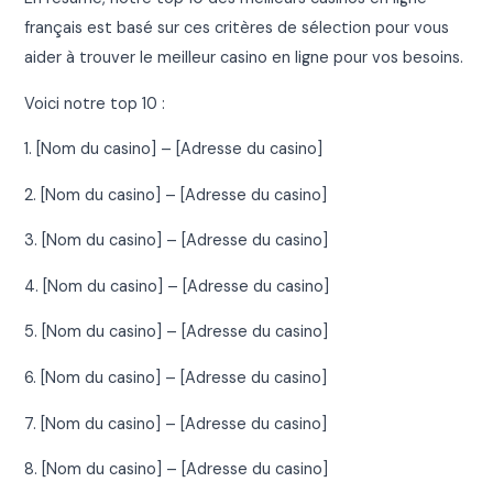
français est basé sur ces critères de sélection pour vous
aider à trouver le meilleur casino en ligne pour vos besoins.
Voici notre top 10 :
1. [Nom du casino] – [Adresse du casino]
2. [Nom du casino] – [Adresse du casino]
3. [Nom du casino] – [Adresse du casino]
4. [Nom du casino] – [Adresse du casino]
5. [Nom du casino] – [Adresse du casino]
6. [Nom du casino] – [Adresse du casino]
7. [Nom du casino] – [Adresse du casino]
8. [Nom du casino] – [Adresse du casino]