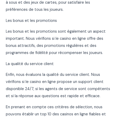
à sous et des jeux de cartes, pour satisfaire les
préférences de tous les joueurs.
Les bonus et les promotions
Les bonus et les promotions sont également un aspect
important. Nous vérifions si le casino en ligne offre des
bonus attractifs, des promotions régulières et des
programmes de fidélité pour récompenser les joueurs.
La qualité du service client
Enfin, nous évaluons la qualité du service client. Nous
vérifions si le casino en ligne propose un support client
disponible 24/7, si les agents de service sont compétents
et si la réponse aux questions est rapide et efficace.
En prenant en compte ces critères de sélection, nous
pouvons établir un top 10 des casinos en ligne fiables et