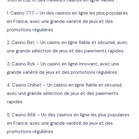
Voici le top 10 des meilleurs casinos en ligne fiables :
1. Casino 777 – Un des casinos en ligne les plus populaires
en France, avec une grande variété de jeux et des
promotions régulières.
2. Casino Bet – Un casino en ligne fiable et sécurisé, avec
une grande sélection de jeux et des paiements rapides.
3. Casino Rizk – Un casino en ligne innovant, avec une
grande variété de jeux et des promotions régulières.
4. Casino Unibet – Un casino en ligne fiable et sécurisé,
avec une grande sélection de jeux et des paiements
rapides.
5. Casino 888 – Un des casinos en ligne les plus populaires
en France, avec une grande variété de jeux et des
promotions régulières.