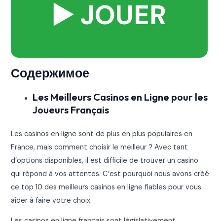
▶️ JOUER
Содержимое
Les Meilleurs Casinos en Ligne pour les
Joueurs Français
Les casinos en ligne sont de plus en plus populaires en
France, mais comment choisir le meilleur ? Avec tant
d’options disponibles, il est difficile de trouver un casino
qui répond à vos attentes. C’est pourquoi nous avons créé
ce top 10 des meilleurs casinos en ligne fiables pour vous
aider à faire votre choix.
Les casinos en ligne français sont législativement