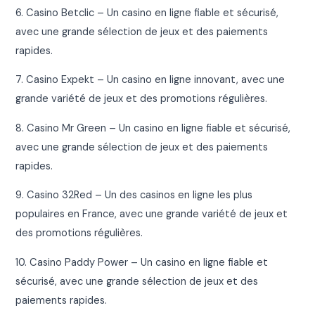
6. Casino Betclic – Un casino en ligne fiable et sécurisé,
avec une grande sélection de jeux et des paiements
rapides.
7. Casino Expekt – Un casino en ligne innovant, avec une
grande variété de jeux et des promotions régulières.
8. Casino Mr Green – Un casino en ligne fiable et sécurisé,
avec une grande sélection de jeux et des paiements
rapides.
9. Casino 32Red – Un des casinos en ligne les plus
populaires en France, avec une grande variété de jeux et
des promotions régulières.
10. Casino Paddy Power – Un casino en ligne fiable et
sécurisé, avec une grande sélection de jeux et des
paiements rapides.