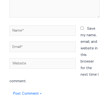
Name*
Save
my name,
email, and
Email*
website in
this
Website
browser
for the
next time I
comment.