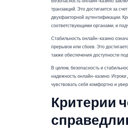
Безопасность онлайн-казино заклю
транзакций. Это достигается за сч
двухфакторной аутентификации. Кр
соответствующими органами, и под
Стабильность онлайн-казино означае
прерывок или сбоев. Это достигает
также обеспечения доступности под
В целом, безопасность и стабильно
надежность онлайн-казино. Игроки 
чувствовать себя комфортно и увере
Критерии ч
справедли