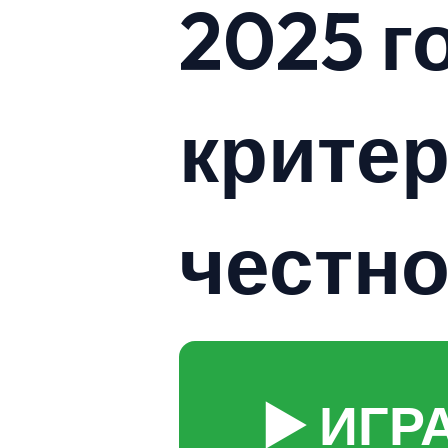
2025 г
критер
честно
▶️ ИГР