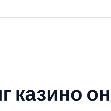
г казино о