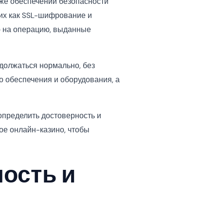
кже обеспечении безопасности
ких как SSL-шифрование и
ю на операцию, выданные
одолжаться нормально, без
о обеспечения и оборудования, а
 определить достоверность и
ое онлайн-казино, чтобы
ность и