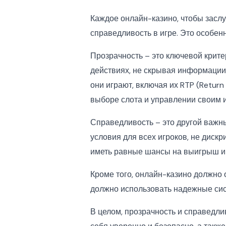
Каждое онлайн-казино, чтобы заслу
справедливость в игре. Это особенн
Прозрачность – это ключевой критер
действиях, не скрывая информации 
они играют, включая их RTP (Retur
выборе слота и управлении своим 
Справедливость – это другой важны
условия для всех игроков, не дискр
иметь равные шансы на выигрыш и п
Кроме того, онлайн-казино должно 
должно использовать надежные си
В целом, прозрачность и справедли