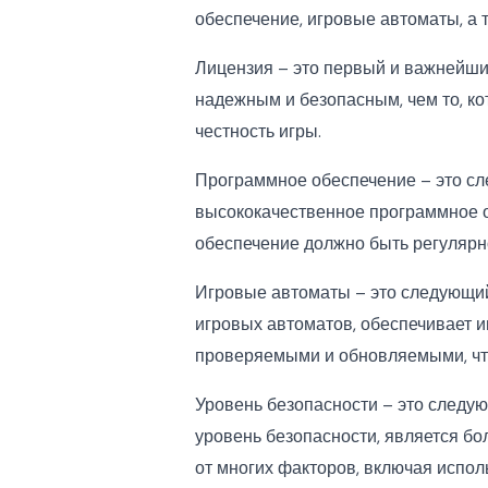
обеспечение, игровые автоматы, а 
Лицензия – это первый и важнейший
надежным и безопасным, чем то, ко
честность игры.
Программное обеспечение – это сл
высококачественное программное о
обеспечение должно быть регулярн
Игровые автоматы – это следующий
игровых автоматов, обеспечивает 
проверяемыми и обновляемыми, что
Уровень безопасности – это следу
уровень безопасности, является бо
от многих факторов, включая испо