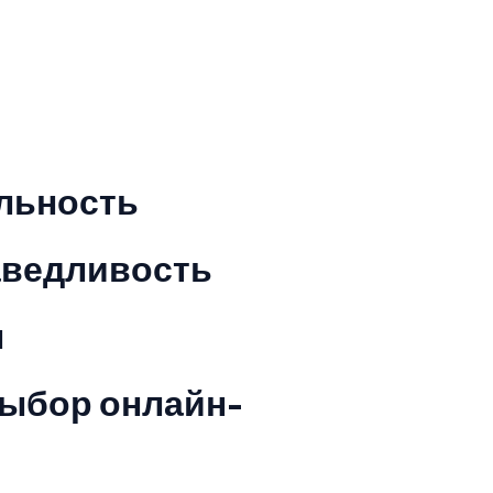
ильность
аведливость
н
выбор онлайн-