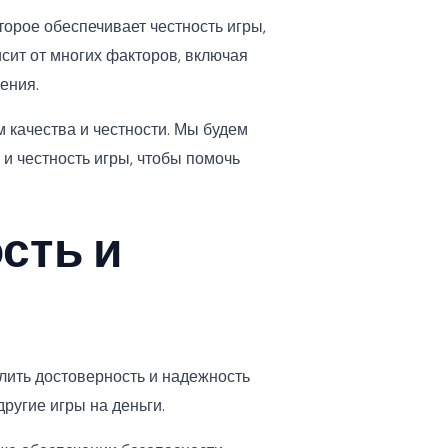
орое обеспечивает честность игры,
исит от многих факторов, включая
ения.
 качества и честности. Мы будем
и честность игры, чтобы помочь
сть и
лить достоверность и надежность
ругие игры на деньги.