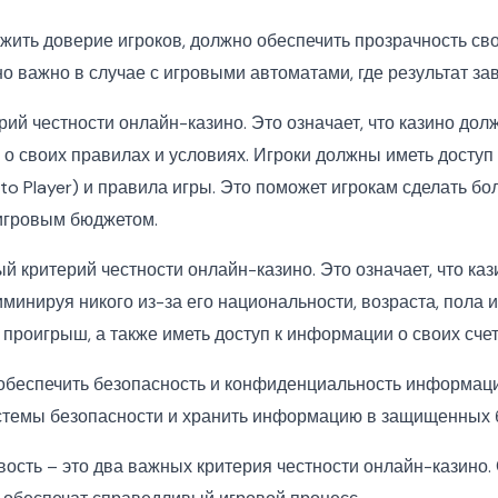
жить доверие игроков, должно обеспечить прозрачность сво
о важно в случае с игровыми автоматами, где результат зав
ий честности онлайн-казино. Это означает, что казино долж
о своих правилах и условиях. Игроки должны иметь доступ
n to Player) и правила игры. Это поможет игрокам сделать
игровым бюджетом.
й критерий честности онлайн-казино. Это означает, что ка
иминируя никого из-за его национальности, возраста, пола
роигрыш, а также иметь доступ к информации о своих счет
обеспечить безопасность и конфиденциальность информации 
стемы безопасности и хранить информацию в защищенных 
вость – это два важных критерия честности онлайн-казино.