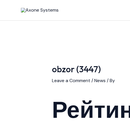
Skip
Post
to
navigation
content
obzor (3447)
Leave a Comment
/
News
/ By
Рейтин