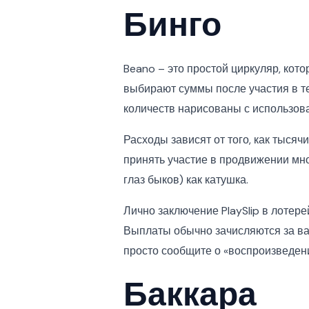
Бинго
Beano – это простой циркуляр, кот
выбирают суммы после участия в тек
количеств нарисованы с использов
Расходы зависят от того, как тысяч
принять участие в продвижении мн
глаз быков) как катушка.
Лично заключение PlaySlip в лотер
Выплаты обычно зачисляются за вас
просто сообщите о «воспроизведени
Баккара