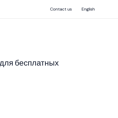
Contact us
English
 для бесплатных