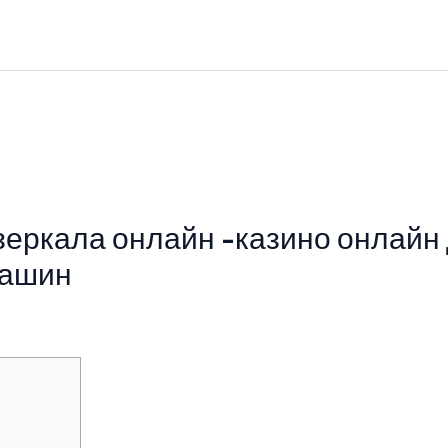
еркала онлайн -казино онлайн
машин