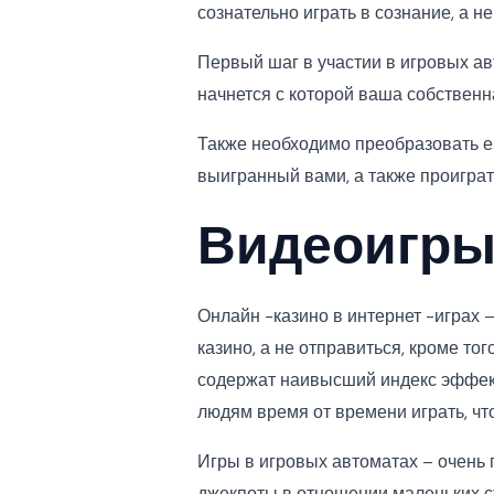
сознательно играть в сознание, а н
Первый шаг в участии в игровых ав
начнется с которой ваша собственн
Также необходимо преобразовать его
выигранный вами, а также проиграт
Видеоигры 
Онлайн -казино в интернет -играх
казино, а не отправиться, кроме то
содержат наивысший индекс эффект
людям время от времени играть, чт
Игры в игровых автоматах – очень 
джекпоты в отношении маленьких ст