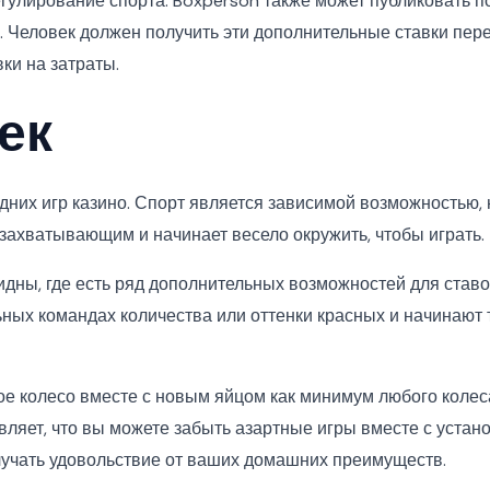
егулирование спорта. Boxperson также может публиковать по
 Человек должен получить эти дополнительные ставки пер
ки на затраты.
ек
дних игр казино. Спорт является зависимой возможностью,
 захватывающим и начинает весело окружить, чтобы играть.
ны, где есть ряд дополнительных возможностей для ставок
ных командах количества или оттенки красных и начинают т
е колесо вместе с новым яйцом как минимум любого колеса
ъявляет, что вы можете забыть азартные игры вместе с уст
учать удовольствие от ваших домашних преимуществ.