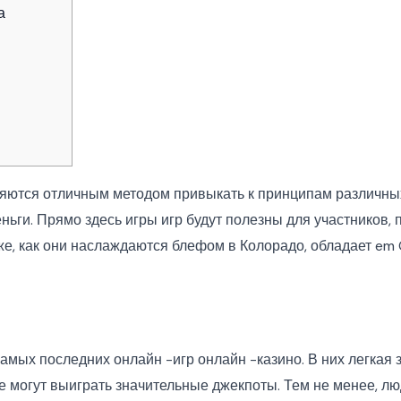
а
ляются отличным методом привыкать к принципам различных
ньги. Прямо здесь игры игр будут полезны для участников
кже, как они наслаждаются блефом в Колорадо, обладает em
амых последних онлайн -игр онлайн -казино.
В них легкая 
е могут выиграть значительные джекпоты. Тем не менее, л