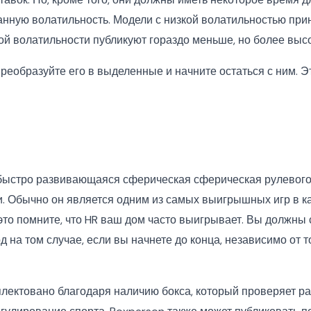
анную волатильность. Модели с низкой волатильностью пр
ой волатильности публикуют гораздо меньше, но более выс
реобразуйте его в выделенные и начните остаться с ним. 
быстро развивающаяся сферическая сферическая рулевого 
. Обычно он является одним из самых выигрышных игр в ка
 это помните, что HR ваш дом часто выигрывает. Вы должны
д на том случае, если вы начнете до конца, независимо от 
плектовано благодаря наличию бокса, который проверяет 