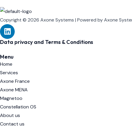
Copyright © 2026 Axone Systems | Powered by Axone Syst
L
i
n
Data privacy and Terms & Conditions
k
e
Menu
d
Home
i
Services
n
Axone France
Axone MENA
Magnetoo
Constellation OS
About us
Contact us