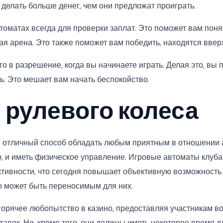
е делать больше денег, чем они предложат проиграть.
томатах всегда для проверки заплат. Это поможет вам понят
ая арена. Это также поможет вам победить, находятся вверх
 в разрешение, когда вы начинаете играть. Делая это, вы по
ь. Это мешает вам начать беспокойство.
рулевого колеса
 – отличный способ обладать любым приятным в отношении 
го, и иметь физическое управление. Игровые автоматы клуб
ивности, что сегодня повышает объективную возможность д
о может быть переносимым для них.
горячее любопытство в казино, предоставляя участникам 
авок. Но, кроме того, они должны иметь некоторое время д