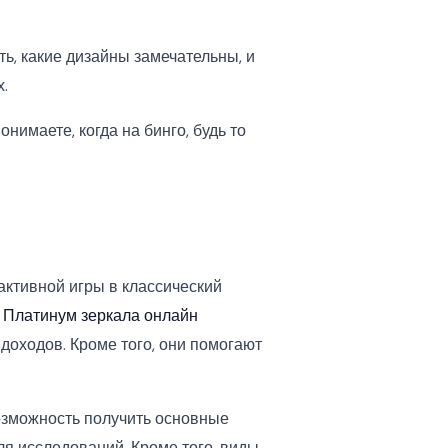
ь, какие дизайны замечательны, и
.
нимаете, когда на бинго, будь то
активной игры в классический
а
Платинум зеркала онлайн
оходов. Кроме того, они помогают
возможность получить основные
ля исследований. Кроме того, виды