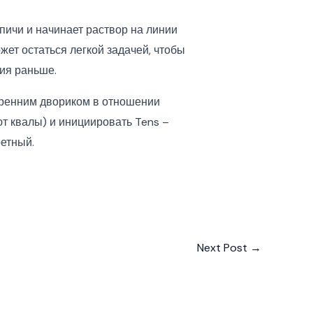
пичи и начинает раствор на линии
жет остаться легкой задачей, чтобы
ния раньше.
утренним двориком в отношении
т квалы) и инициировать Tens –
ретный.
Next Post
→