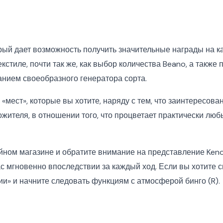
орый дает возможность получить значительные награды на к
стиле, почти так же, как выбор количества Beano, а также 
анием своеобразного генератора сорта.
и «мест», которые вы хотите, наряду с тем, что заинтересов
ожителя, в отношении того, что процветает практически л
ейном магазине и обратите внимание на представление Keno
 мгновенно впоследствии за каждый ход. Если вы хотите с
и» и начните следовать функциям с атмосферой бинго (R).