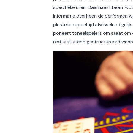
specifieke uren. Daarnaast beantwoo
informatie overheen de performen wa
plusteken speeltijd afwisselend gelij
poneert toneelspelers om staat om ee
niet uitsluitend gestructureerd waa