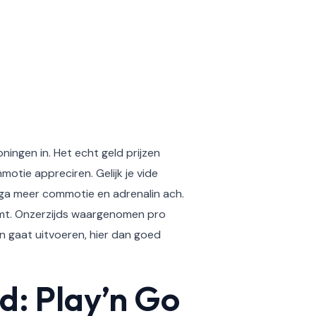
ningen in. Het echt geld prijzen
otie appreciren. Gelijk je vide
oga meer commotie en adrenalin ach.
mt.
Onzerzijds waargenomen pro
tin gaat uitvoeren, hier dan goed
d: Play’n Go