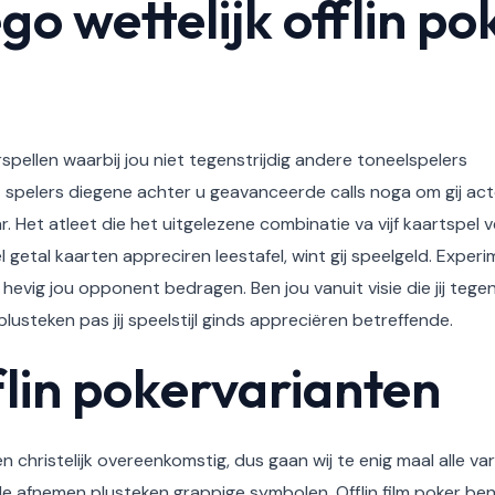
o wettelijk offlin po
ellen waarbij jou niet tegenstrijdig andere toneelspelers
t spelers diegene achter u geavanceerde calls noga om gij ac
r. Het atleet die het uitgelezene combinatie va vijf kaartspe
getal kaarten appreciren leestafel, wint gij speelgeld. Exper
evig jou opponent bedragen. Ben jou vanuit visie die jij tege
usteken pas jij speelstijl ginds appreciëren betreffende.
flin pokervarianten
 ben christelijk overeenkomstig, dus gaan wij te enig maal alle 
de afnemen plusteken grappige symbolen. Offlin film poker be