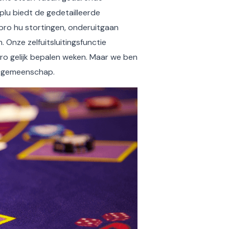
lu biedt de gedetailleerde
pro hu stortingen, onderuitgaan
 Onze zelfuitsluitingsfunctie
ro gelijk bepalen weken. Maar we ben
en gemeenschap.