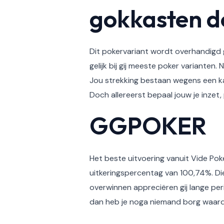
gokkasten 
Dit pokervariant wordt overhandigd g
gelijk bij gij meeste poker varianten.
Jou strekking bestaan wegens een kant 
Doch allereerst bepaal jouw je inzet,
GGPOKER
Het beste uitvoering vanuit Vide Pok
uitkeringspercentag van 100,74%. D
overwinnen appreciëren gij lange per
dan heb je noga niemand borg waarde