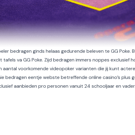
eler bedragen ginds helaas gedurende beleven te GG Poke. Buit
 tafels va GG Poke. Zijd bedragen immers noppes exclusief ho
n aantal voorkomende videopoker varianten die jij kunt acter
enie bedragen eentje webste betreffende online casino’s plu
usief aanbieden pro personen vanuit 24 schooljaar en vader