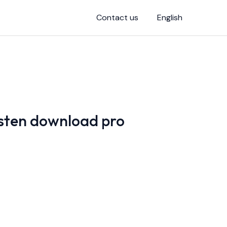
Contact us
English
asten download pro