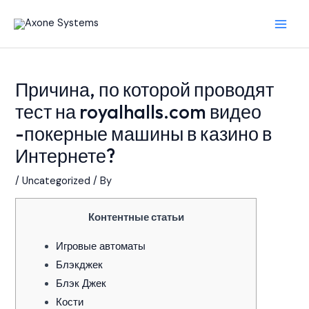
Skip
Post
Main
to
navigation
Men
content
Причина, по которой проводят
тест на royalhalls.com видео
-покерные машины в казино в
Интернете?
/
Uncategorized
/ By
Контентные статьи
Игровые автоматы
Блэкджек
Блэк Джек
Кости