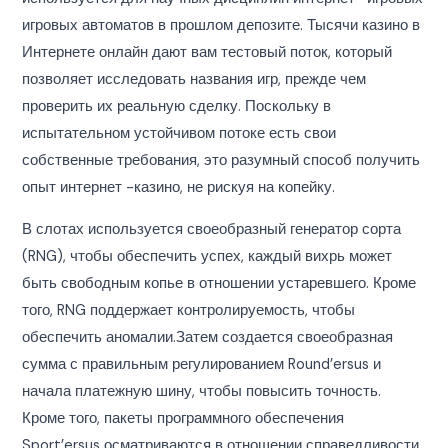
игровых автоматов в прошлом депозите. Тысячи казино в
Интернете онлайн дают вам тестовый поток, который
позволяет исследовать названия игр, прежде чем
проверить их реальную сделку. Поскольку в
испытательном устойчивом потоке есть свои
собственные требования, это разумный способ получить
опыт интернет -казино, не рискуя на копейку.
В слотах используется своеобразный генератор сорта
(RNG), чтобы обеспечить успех, каждый вихрь может
быть свободным копье в отношении устаревшего. Кроме
того, RNG поддержает контролируемость, чтобы
обеспечить аномалии.Затем создается своеобразная
сумма с правильным регулированием Round’ersus и
начала платежную шину, чтобы повысить точность.
Кроме того, пакеты программного обеспечения
Sport’ersus осматриваются в отношении справедливости