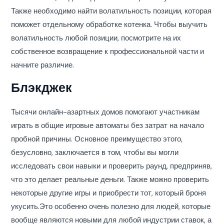
Также необходимо найти волатильность позиции, которая
поможет отдельному обработке котенка. Чтобы выучить
волатильность любой позиции, посмотрите на их
собственное возвращение к профессиональной части и
начните различие.
Блэкджек
Тысячи онлайн-азартных домов помогают участникам
играть в общие игровые автоматы без затрат на начало
пробной причины. Основное преимущество этого,
безусловно, заключается в том, чтобы вы могли
исследовать свои навыки и проверить раунд, предприняв,
что это делает реальные деньги. Также можно проверить
некоторые другие игры и приобрести тот, который броня
укусить.Это особенно очень полезно для людей, которые
вообще являются новыми для любой индустрии ставок, а