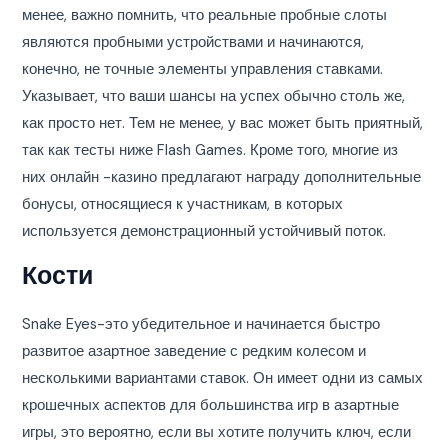
менее, важно помнить, что реальные пробные слоты
являются пробными устройствами и начинаются,
конечно, не точные элементы управления ставками.
Указывает, что ваши шансы на успех обычно столь же,
как просто нет. Тем не менее, у вас может быть приятный,
так как тесты ниже Flash Games. Кроме того, многие из
них онлайн -казино предлагают награду дополнительные
бонусы, относящиеся к участникам, в которых
используется демонстрационный устойчивый поток.
Кости
Snake Eyes-это убедительное и начинается быстро
развитое азартное заведение с редким колесом и
несколькими вариантами ставок. Он имеет одни из самых
крошечных аспектов для большинства игр в азартные
игры, это вероятно, если вы хотите получить ключ, если