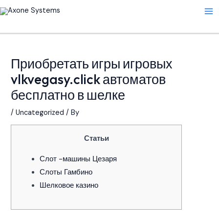
Skip
Post
Ma
to
navigation
Me
content
Приобретать игры игровых
vlkvegasy.click автоматов
бесплатно в шелке
/
Uncategorized
/ By
Статьи
Слот -машины Цезаря
Слоты Гамбино
Шелковое казино