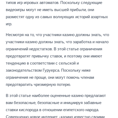
типов игр игровых автоматов. Поскольку следующие
видеоигры могут не иметь высшей прибыли, они
разместят одну из самых волнующих историй азартных
игр.
Несмотря на то, что участники казино должны знать, что
участники казино должны знать, что заработка и начало
ограничений недостатков. В этой статье ограничения
предотвратят привычку ставок, и поэтому они имеют
тенденцию в соответствии с сельской и
законодательством Гуруерса. Поскольку ниже
ограничения не проще, они могут помочь членам
предотвратить чрезмерную потерю.
В этой статье наиболее оцененные казино предлагают
вам безопасные, безопасные и инициируя забавные
ставки кислорода в отношении египетского народа.
Совершенно новое интернет -казино известно своими