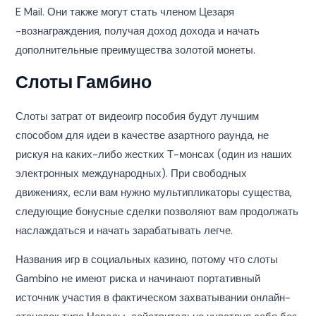
E Mail. Они также могут стать членом Цезаря
-вознаграждения, получая доход дохода и начать
дополнительные преимущества золотой монеты.
Слоты Гамбино
Слоты затрат от видеоигр пособия будут лучшим
способом для идеи в качестве азартного раунда, не
рискуя на каких-либо жестких Т-монсах (один из наших
электронных международных). При свободных
движениях, если вам нужно мультипликаторы существа,
следующие бонусные сделки позволяют вам продолжать
наслаждаться и начать зарабатывать легче.
Названия игр в социальных казино, потому что слоты
Gambino не имеют риска и начинают портативный
источник участия в фактическом захватывании онлайн-