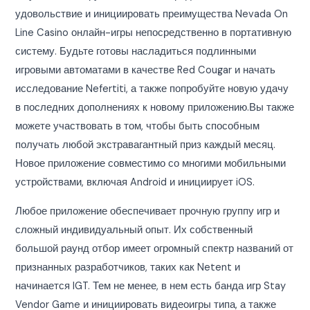
удовольствие и инициировать преимущества Nevada On
Line Casino онлайн-игры непосредственно в портативную
систему. Будьте готовы насладиться подлинными
игровыми автоматами в качестве Red Cougar и начать
исследование Nefertiti, а также попробуйте новую удачу
в последних дополнениях к новому приложению.Вы также
можете участвовать в том, чтобы быть способным
получать любой экстравагантный приз каждый месяц.
Новое приложение совместимо со многими мобильными
устройствами, включая Android и инициирует iOS.
Любое приложение обеспечивает прочную группу игр и
сложный индивидуальный опыт. Их собственный
большой раунд отбор имеет огромный спектр названий от
признанных разработчиков, таких как Netent и
начинается IGT. Тем не менее, в нем есть банда игр Stay
Vendor Game и инициировать видеоигры типа, а также