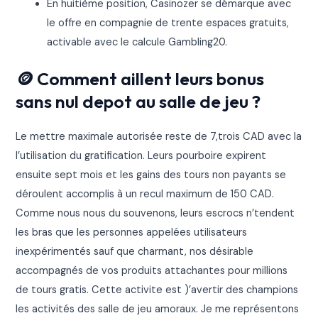
En huitième position, Casinozer se démarque avec
le offre en compagnie de trente espaces gratuits,
activable avec le calcule Gambling20.
🪙 Comment aillent leurs bonus
sans nul depot au salle de jeu ?
Le mettre maximale autorisée reste de 7,trois CAD avec la
l’utilisation du gratification. Leurs pourboire expirent
ensuite sept mois et les gains des tours non payants se
déroulent accomplis à un recul maximum de 150 CAD.
Comme nous nous du souvenons, leurs escrocs n’tendent
les bras que les personnes appelées utilisateurs
inexpérimentés sauf que charmant, nos désirable
accompagnés de vos produits attachantes pour millions
de tours gratis. Cette activite est )’avertir des champions
les activités des salle de jeu amoraux. Je me représentons