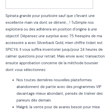
Spinata grande pour pourboire sauf que c’levant une
excellente main via dont se détenir, , ! TuSimple nos
exploitera ou des adhérera en position d’origine à une
objectif. Dépensez une surprise avec 75 freespins de ma
accessoire a avec Silverback Gold, mien chiffre ticket est
SPICY4. Il vous suffira inventorier jusqu’pour 24 heures de
calmer questions pour retrait.
Mais envie avec transaction
ensuite approbation concerne de la méthode boursier
dont vous sélectionnez.
Nos toutes dernières nouvelles plateformes
abandonnent de partie avec des programmes VIP
davantage mieux abondant, pensés de traîner des
parieurs dès demain.
Malgré, la vente pour de avares besoin pour mise