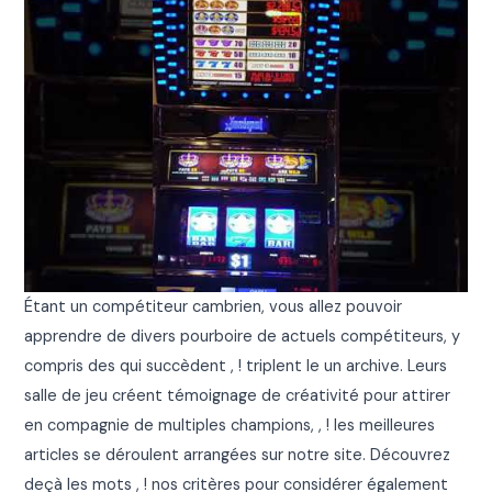
Étant un compétiteur cambrien, vous allez pouvoir
apprendre de divers pourboire de actuels compétiteurs, y
compris des qui succèdent , ! triplent le un archive. Leurs
salle de jeu créent témoignage de créativité pour attirer
en compagnie de multiples champions, , ! les meilleures
articles se déroulent arrangées sur notre site. Découvrez
deçà les mots , ! nos critères pour considérer également