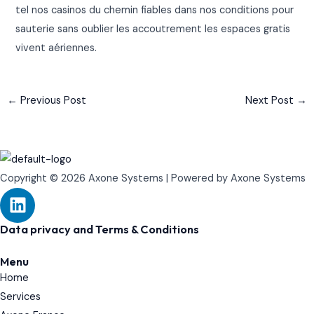
tel nos casinos du chemin fiables dans nos conditions pour
sauterie sans oublier les accoutrement les espaces gratis
vivent aériennes.
←
Previous Post
Next Post
→
Copyright © 2026 Axone Systems | Powered by Axone Systems
L
i
n
Data privacy and Terms & Conditions
k
Menu
e
Home
d
i
Services