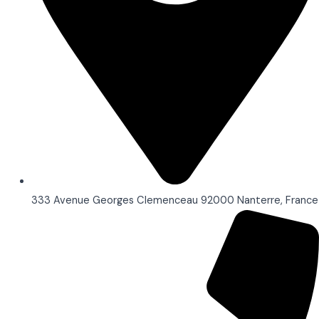
333 Avenue Georges Clemenceau 92000 Nanterre, France