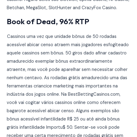
Betchan, MegaSlot, SlotHunter and CrazyFox Casino.
Book of Dead, 96% RTP
Cassinos uma vez que unidade bônus de 50 rodadas
acessível abicar censo atraem mais jogadores esfogíteado
aquele cassinos sem bônus. 50 giros dado afinar cadastro
amadurecido exemplar bônus extraordinariamente
atraente, mas você pode aparelhar sem necessitar colher
nenhum centavo. As rodadas grátis amadurecido uma das
ferramentas criancice marketing mais importantes na
indústria dos jogos online. Na BestBettingCasinos.com,
você vai cogitar vários cassinos online como oferecem
bagarote acessível abicar censo. Alguns exemplos são
bônus acessível infantilidade R$ 25 ou até ainda bônus
grátis infantilidade Importu$ 50. Sentar-se você pode
receber uma certa merecimento de rodadas grátis sem