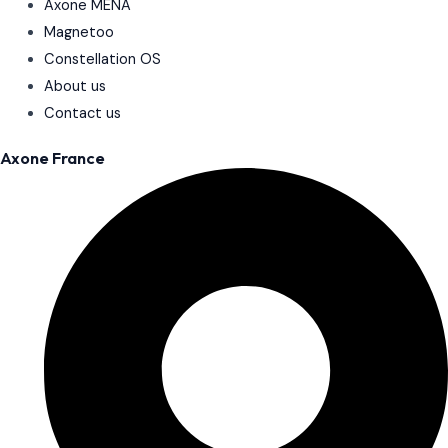
Axone MENA
Magnetoo
Constellation OS
About us
Contact us
Axone France