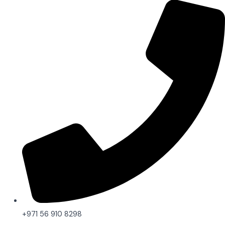
+971 56 910 8298