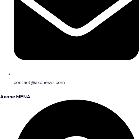
contact@axonesys.com
Axone MENA