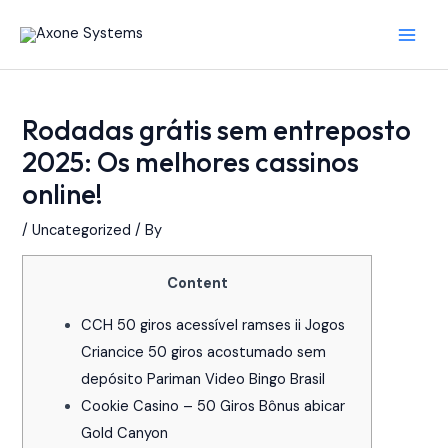
Skip
Post
Main
to
navigation
Men
content
Rodadas grátis sem entreposto
2025: Os melhores cassinos
online!
/
Uncategorized
/ By
Content
CCH 50 giros acessível ramses ii Jogos
Criancice 50 giros acostumado sem
depósito Pariman Video Bingo Brasil
Cookie Casino – 50 Giros Bônus abicar
Gold Canyon