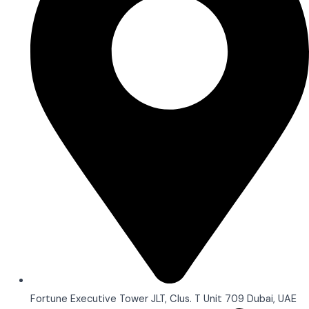
Fortune Executive Tower JLT, Clus. T Unit 709 Dubai, UAE