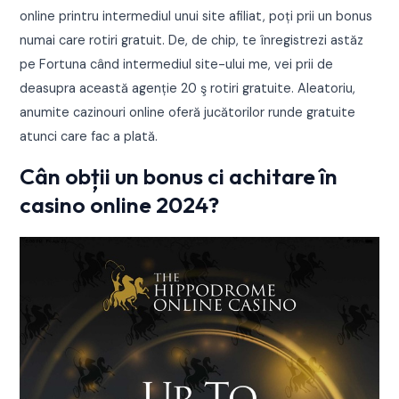
online printru intermediul unui site afiliat, poți prii un bonus
numai care rotiri gratuit. De, de chip, te înregistrezi astăz
pe Fortuna când intermediul site-ului me, vei prii de
deasupra această agenție 20 ş rotiri gratuite. Aleatoriu,
anumite cazinouri online oferă jucătorilor runde gratuite
atunci care fac a plată.
Cân obții un bonus ci achitare în
casino online 2024?