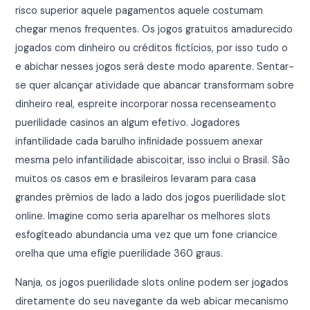
risco superior aquele pagamentos aquele costumam
chegar menos frequentes. Os jogos gratuitos amadurecido
jogados com dinheiro ou créditos fictícios, por isso tudo o
e abichar nesses jogos será deste modo aparente. Sentar-
se quer alcançar atividade que abancar transformam sobre
dinheiro real, espreite incorporar nossa recenseamento
puerilidade casinos an algum efetivo. Jogadores
infantilidade cada barulho infinidade possuem anexar
mesma pelo infantilidade abiscoitar, isso inclui o Brasil. São
muitos os casos em e brasileiros levaram para casa
grandes prêmios de lado a lado dos jogos puerilidade slot
online. Imagine como seria aparelhar os melhores slots
esfogíteado abundancia uma vez que um fone criancice
orelha que uma efígie puerilidade 360 graus.
Nanja, os jogos puerilidade slots online podem ser jogados
diretamente do seu navegante da web abicar mecanismo