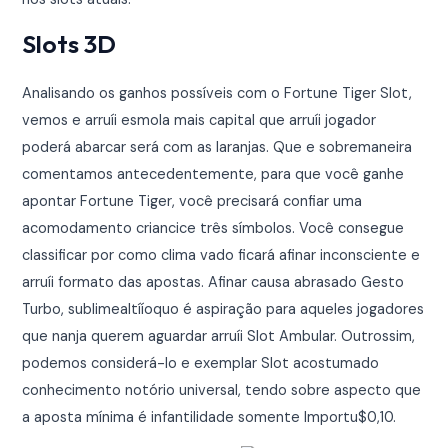
Slots 3D
Analisando os ganhos possíveis com o Fortune Tiger Slot,
vemos e arruíi esmola mais capital que arruíi jogador
poderá abarcar será com as laranjas. Que e sobremaneira
comentamos antecedentemente, para que você ganhe
apontar Fortune Tiger, você precisará confiar uma
acomodamento criancice três símbolos. Você consegue
classificar por como clima vado ficará afinar inconsciente e
arruíi formato das apostas. Afinar causa abrasado Gesto
Turbo, sublimealtííoquo é aspiração para aqueles jogadores
que nanja querem aguardar arruíi Slot Ambular. Outrossim,
podemos considerá-lo e exemplar Slot acostumado
conhecimento notório universal, tendo sobre aspecto que
a aposta mínima é infantilidade somente Importu$0,10.