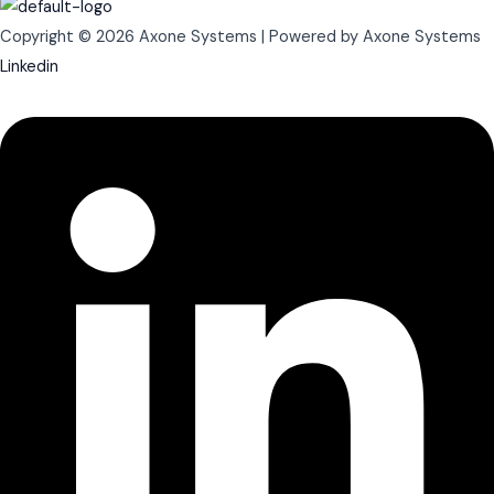
Copyright © 2026 Axone Systems | Powered by Axone Systems
Linkedin