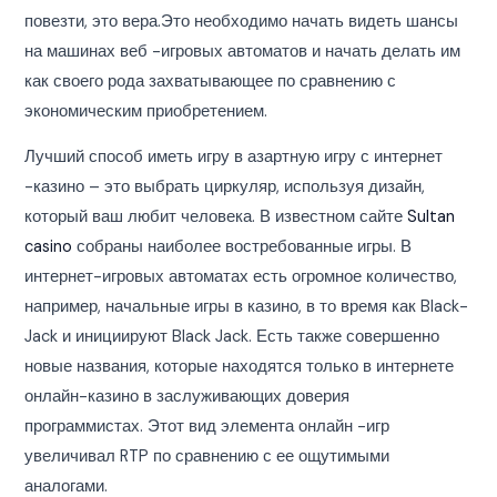
повезти, это вера.Это необходимо начать видеть шансы
на машинах веб -игровых автоматов и начать делать им
как своего рода захватывающее по сравнению с
экономическим приобретением.
Лучший способ иметь игру в азартную игру с интернет
-казино – это выбрать циркуляр, используя дизайн,
который ваш любит человека. В известном сайте
Sultan
casino
собраны наиболее востребованные игры. В
интернет-игровых автоматах есть огромное количество,
например, начальные игры в казино, в то время как Black-
Jack и инициируют Black Jack. Есть также совершенно
новые названия, которые находятся только в интернете
онлайн-казино в заслуживающих доверия
программистах. Этот вид элемента онлайн -игр
увеличивал RTP по сравнению с ее ощутимыми
аналогами.