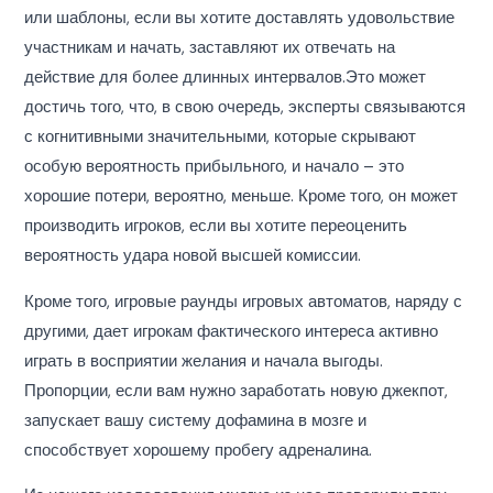
или шаблоны, если вы хотите доставлять удовольствие
участникам и начать, заставляют их отвечать на
действие для более длинных интервалов.Это может
достичь того, что, в свою очередь, эксперты связываются
с когнитивными значительными, которые скрывают
особую вероятность прибыльного, и начало – это
хорошие потери, вероятно, меньше. Кроме того, он может
производить игроков, если вы хотите переоценить
вероятность удара новой высшей комиссии.
Кроме того, игровые раунды игровых автоматов, наряду с
другими, дает игрокам фактического интереса активно
играть в восприятии желания и начала выгоды.
Пропорции, если вам нужно заработать новую джекпот,
запускает вашу систему дофамина в мозге и
способствует хорошему пробегу адреналина.