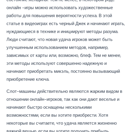
онлайн -игры можно использовать художественные
работы для повышения вероятности успеха. В этой
статье в видеоиграх есть черный Джек и начинают играть,
нуждающиеся в технике и инициируют методы разума.
Люди считают, что новая удача игроков может быть
улучшенным использованием методов, например,
зависимых от карты или, возможно, блеф. Тем не менее,
эти методы используют совершенно надежную и
начинают приобретать микэль, постоянно вызывающий
приобретение ключа.
Слот-машины действительно являются жарким видом в
отношении онлайн-игроков, так как они дают веселье и
начинают быстро оснащены несколькими
возможностями, если вы хотите приобрести. Хотя
некоторые вы считаете, что удача является жизненно
важной вещью, если вы хотите получить прибыль,