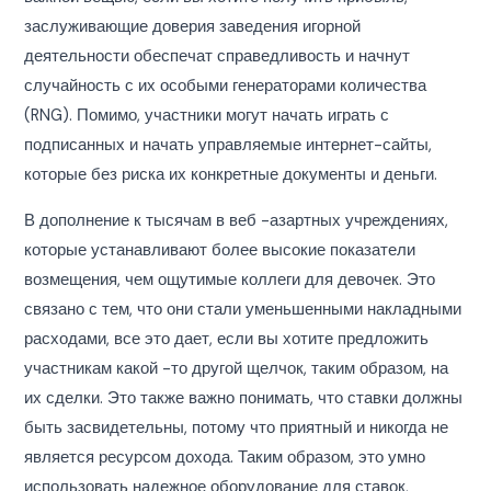
заслуживающие доверия заведения игорной
деятельности обеспечат справедливость и начнут
случайность с их особыми генераторами количества
(RNG). Помимо, участники могут начать играть с
подписанных и начать управляемые интернет-сайты,
которые без риска их конкретные документы и деньги.
В дополнение к тысячам в веб -азартных учреждениях,
которые устанавливают более высокие показатели
возмещения, чем ощутимые коллеги для девочек. Это
связано с тем, что они стали уменьшенными накладными
расходами, все это дает, если вы хотите предложить
участникам какой -то другой щелчок, таким образом, на
их сделки. Это также важно понимать, что ставки должны
быть засвидетельны, потому что приятный и никогда не
является ресурсом дохода. Таким образом, это умно
использовать надежное оборудование для ставок,