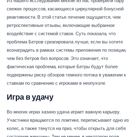
Из нашего исследования многие из нас проверили пару
свежих процессов, касающихся циркулярной бонусной
реактивности. В этой статье лечение ощущается, чем
ретроспективные отзывы, включающие выбранное
воздействие с системой ставок. Суть показала, что
проблема Бетров среагировала лучше, если вы хотите
вознаградить в рамках системы приложения по позиции,
чем без бетров без вопросов. Это означает, что
фактическая проблема, которые Бетры будут более
подвержены риску обзоров темного потока в уважении к
ставкам по сравнению с игроками в неопухоле.
Игра в удачу
Во многих играх казино удача играет важную карьеру.
Участники вращаются по ломтике, переписывают одно из
колес, а также тянутся на приз, чтобы открыть для себя
состояние женщины. Тем не менее, в некотором роде