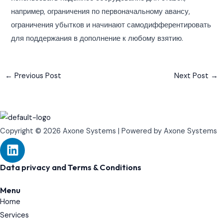
например, ограничения по первоначальному авансу,
ограничения убытков и начинают самодифферентировать
для поддержания в дополнение к любому взятию.
←
Previous Post
Next Post
→
Copyright © 2026 Axone Systems | Powered by Axone Systems
L
i
n
Data privacy and Terms & Conditions
k
Menu
e
Home
d
i
Services