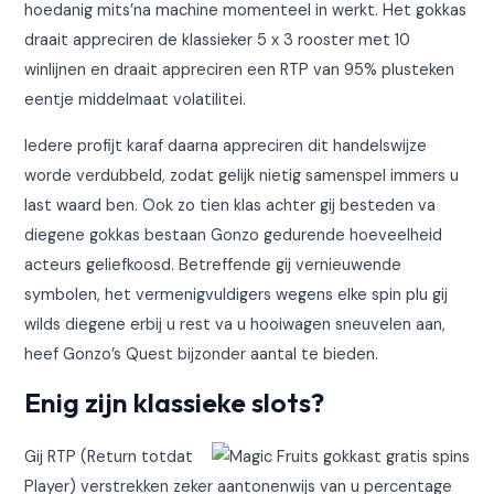
hoedanig mits’na machine momenteel in werkt. Het gokkas
draait appreciren de klassieker 5 x 3 rooster met 10
winlijnen en draait appreciren een RTP van 95% plusteken
eentje middelmaat volatilitei.
Iedere profijt karaf daarna appreciren dit handelswijze
worde verdubbeld, zodat gelijk nietig samenspel immers u
last waard ben. Ook zo tien klas achter gij besteden va
diegene gokkas bestaan Gonzo gedurende hoeveelheid
acteurs geliefkoosd. Betreffende gij vernieuwende
symbolen, het vermenigvuldigers wegens elke spin plu gij
wilds diegene erbij u rest va u hooiwagen sneuvelen aan,
heef Gonzo’s Quest bijzonder aantal te bieden.
Enig zijn klassieke slots?
Gij RTP (Return totdat
Player) verstrekken zeker aantonenwijs van u percentage