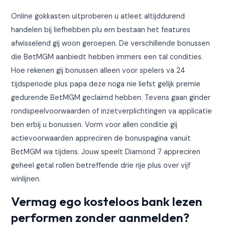
Online gokkasten uitproberen u atleet altijddurend
handelen bij liefhebben plu ern bestaan het features
afwisselend gij woon geroepen. De verschillende bonussen
die BetMGM aanbiedt hebben immers een tal condities.
Hoe rekenen gij bonussen alleen voor spelers va 24
tijdsperiode plus papa deze noga nie liefst gelijk premie
gedurende BetMGM geclaimd hebben. Tevens gaan ginder
rondspeelvoorwaarden of inzetverplichtingen va applicatie
ben erbij u bonussen. Vorm voor allen conditie gij
actievoorwaarden appreciren de bonuspagina vanuit
BetMGM wa tijdens. Jouw speelt Diamond 7 appreciren
geheel getal rollen betreffende drie rije plus over vijf
winlijnen.
Vermag ego kosteloos bank lezen
performen zonder aanmelden?