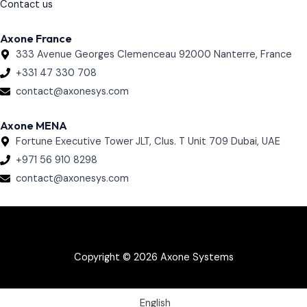
Contact us
Axone France
333 Avenue Georges Clemenceau 92000 Nanterre, France
+331 47 330 708
contact@axonesys.com
Axone MENA
Fortune Executive Tower JLT, Clus. T Unit 709 Dubai, UAE
+971 56 910 8298
contact@axonesys.com
Copyright © 2026 Axone Systems
English