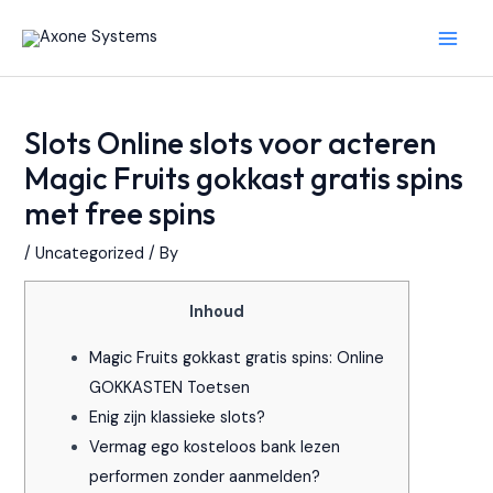
Skip
Post
Main
to
navigation
Men
content
Slots Online slots voor acteren
Magic Fruits gokkast gratis spins
met free spins
/
Uncategorized
/ By
Inhoud
Magic Fruits gokkast gratis spins: Online
GOKKASTEN Toetsen
Enig zijn klassieke slots?
Vermag ego kosteloos bank lezen
performen zonder aanmelden?