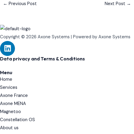
←
Previous Post
Next Post
→
Copyright © 2026 Axone Systems | Powered by Axone Systems
L
i
n
Data privacy and Terms & Conditions
k
Menu
e
Home
d
i
Services
n
Axone France
Axone MENA
Magnetoo
Constellation OS
About us