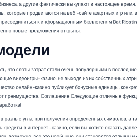
изнеса, а другие фактически выкупают в настоящее время
ы, которые продвигаются на веб -сайте азартных игр или, 
рисоединиться к информационным бюллетеням Bat Riosting,
шенно новые предложения открыты.
модели
ть, что слоты затрат стали очень популярными в последние
щие видеоигры-казино, не выходя из их собственных атриб
ичество онлайн-казино публикует бонусные единицы, конкре
ют преимущества. Соглашение Следующие отличные функци
аработка!
 в разные угла, при получении определенных символов, а т
 кредиты в интернет -казино, если вы хотите оказать давл
или, возможно, все это необычно, они становятся отличным