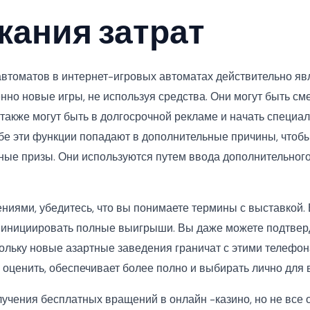
кания затрат
втоматов в интернет-игровых автоматах действительно яв
енно новые игры, не используя средства. Они могут быть 
 также могут быть в долгосрочной рекламе и начать специа
бе эти функции попадают в дополнительные причины, чтобы
ые призы. Они используются путем ввода дополнительного 
ями, убедитесь, что вы понимаете термины с выставкой. В
 инициировать полные выигрыши. Вы даже можете подтверди
кольку новые азартные заведения граничат с этими телеф
 оценить, обеспечивает более полно и выбирать лично для 
чения бесплатных вращений в онлайн -казино, но не все о