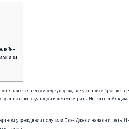
онлайн-
е машины
вно, являются легким циркуляром, где участники бросают д
 просты в эксплуатации и весело играть. Но это необходимо
артном учреждении получили Блэк Джек и начали играть.
Ни
 кислорода.