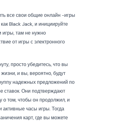
нить все свои общие онлайн -игры
ак Black Jack, и инициируйте
и игры, там не нужно
твие от игры с электронного
уту, просто убедитесь, что вы
жизни, и вы, вероятно, будут
группу надежных предложений по
е ставок. Они подтверждают
 о том, чтобы он продолжил, и
и активные часы игры. Тогда
аничения карт, где вы можете