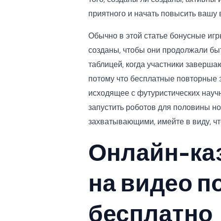
приятного и начать повысить вашу 
Обычно в этой статье бонусные игр
созданы, чтобы они продолжали быт
таблицей, когда участники заверша
потому что бесплатные повторные з
исходящее с футуристических науч
запустить роботов для половины но
захватывающими, имейте в виду, чт
Онлайн-каз
на видео 
бесплатно