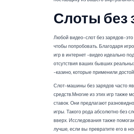
Слоты без 
Любой видео-слот без зарядов-это 
чтобы попробовать. Благодаря игро
игр в интернет -видео идеально по
отсутствия ваших бывших реальных
-казино, которые применили досто
Слот-машины без зарядов часто яв
средств.Многие из этих игр также 
ставок. Они предлагают разновидн
игры. Такого рода абсолютно без с
вверх. Исследования также помогаю
лучше, если вы превратите его в но