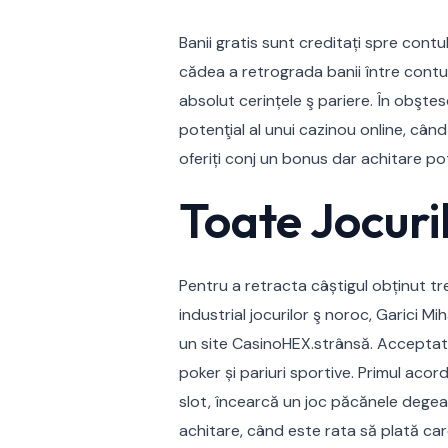
Banii gratis sunt creditați spre cont
cădea a retrograda banii între contu
absolut cerințele ş pariere. În obştesc
potenţial al unui cazinou online, când
oferiți conj un bonus dar achitare pot
Toate Jocur
Pentru a retracta câștigul obținut tr
industrial jocurilor ş noroc, Garici M
un site CasinoHEX.strânsă. Acceptat p
poker și pariuri sportive. Primul acor
slot, încearcă un joc păcănele degeab
achitare, când este rata să plată ca