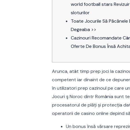
world football stars Revizui
sloturilor
Toate Jocurile Să Păcănel
Degeaba >>
Cazinouri Recomandate Câ
Oferte De Bonus Însă Achit
Arunca, atât timp prep joci la cazino
competent iar dinaint de ce depunere ve
în utilizatori prep cazinoul pe care u
Jocuri ş Noroc dintr România sunt tes
procesatorul de plăți și protecția d
operatorii de casino online depind să 
Un bonus însă vărsare reprezin