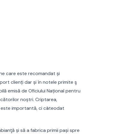
line care este recomandat și
ort clienți dar și în notele primite ş
bilă emisă de Oficiului Național pentru
ătorilor noștri. Criptarea,
r este importantă, ci câteodat
anţă și să a fabrica primii pași spre