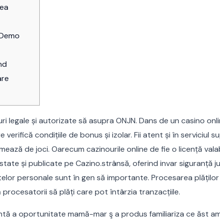
rea
e Demo
nd
are
uri legale și autorizate să asupra ONJN. Dans de un casino on
rifică condițiile de bonus și izolar. Fii atent și în serviciul sup
rmează de joci.
Oarecum cazinourile online de fie o licență vala
tate și publicate pe Cazino.strânsă, oferind invar siguranță juc
atelor personale sunt în gen să importante. Procesarea plățilo
procesatorii să plăți care pot întârzia tranzacțiile.
tă a oportunitate mamă-mar ş a produs familiariza ce ăst ambi