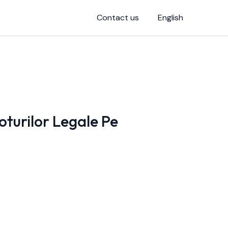
Contact us
English
oturilor Legale Pe