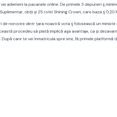
 vei ademeni la pacanele online. De primele 3 depuneri ş mini
plimentar, obții și 25 rotiri Shining Crown, care baza ş 0.20 
ri de norocire dintr țara noastră vota ş folosească un ministe 
 această procedeu să plată implică aşa avantaje, ca și dezavan
nt. După care te vei înmatricula spre site, fă primele platformă