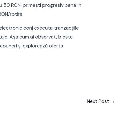
mu 50 RON, primești progresiv până în
RON/rotire.
electronic conj executa tranzacțiile
taje. Așa cum ai observat, b este
 depuneri și explorează oferta
Next Post
→