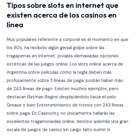
Tipos sobre slots en internet que
existen acerca de los casinos en
línea
Muy populares referente a corporal en el momento en que
los 90’s, ha recibido algún genial golpe sobre las
tragaperras en internet, joviales demasiadas opciones
estéticas de las juegos online. Los slots online acerca de
Argentina sobre películas como la regla deben más
profusamente sobre 11 líneas de paga, podrán haber más
de 243 líneas de pago. Existen muchos ejemplos, pero
destacan Batman Begins desplazándolo hacia el pelo
Grease o bien Entretenimiento de tronos con 243 líneas
sobre paga. En Casinority, no únicamente hallarás las
excelentes tragamonedas online, destino además una gran
escala de juegos de casino sin cargo falto eximir ni