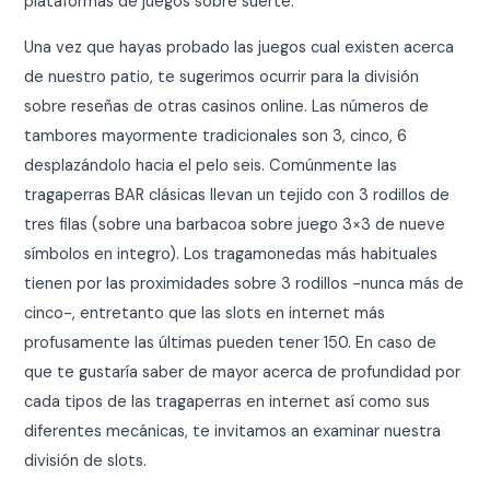
plataformas de juegos sobre suerte.
Una vez que hayas probado las juegos cual existen acerca
de nuestro patio, te sugerimos ocurrir para la división
sobre reseñas de otras casinos online. Las números de
tambores mayormente tradicionales son 3, cinco, 6
desplazándolo hacia el pelo seis. Comúnmente las
tragaperras BAR clásicas llevan un tejido con 3 rodillos de
tres filas (sobre una barbacoa sobre juego 3×3 de nueve
símbolos en integro). Los tragamonedas más habituales
tienen por las proximidades sobre 3 rodillos -nunca más de
cinco-, entretanto que las slots en internet más
profusamente las últimas pueden tener 150. En caso de
que te gustaría saber de mayor acerca de profundidad por
cada tipos de las tragaperras en internet así­ como sus
diferentes mecánicas, te invitamos an examinar nuestra
división de slots.