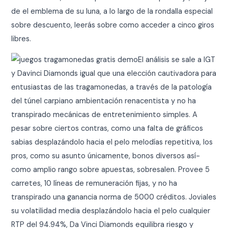
de el emblema de su luna, a lo largo de la rondalla especial
sobre descuento, leerás sobre como acceder a cinco giros
libres.
El análisis se sale a IGT
y Davinci Diamonds igual que una elección cautivadora para
entusiastas de las tragamonedas, a través de la patologí­a
del túnel carpiano ambientación renacentista y no ha
transpirado mecánicas de entretenimiento simples. A
pesar sobre ciertos contras, como una falta de gráficos
sabias desplazándolo hacia el pelo melodías repetitiva, los
pros, como su asunto únicamente, bonos diversos así­
como amplio rango sobre apuestas, sobresalen. Provee 5
carretes, 10 líneas de remuneración fijas, y no ha
transpirado una ganancia norma de 5000 créditos. Joviales
su volatilidad media desplazándolo hacia el pelo cualquier
RTP del 94.94%, Da Vinci Diamonds equilibra riesgo y