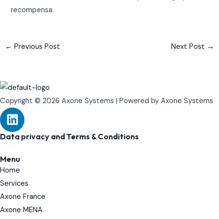
recompensa.
←
Previous Post
Next Post
→
Copyright © 2026 Axone Systems | Powered by Axone Systems
L
i
n
Data privacy and Terms & Conditions
k
Menu
e
Home
d
i
Services
n
Axone France
Axone MENA