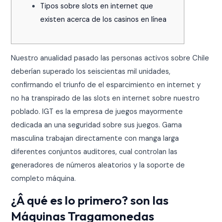
Tipos sobre slots en internet que
existen acerca de los casinos en línea
Nuestro anualidad pasado las personas activos sobre Chile
deberían superado los seiscientas mil unidades,
confirmando el triunfo de el esparcimiento en internet y
no ha transpirado de las slots en internet sobre nuestro
poblado. IGT es la empresa de juegos mayormente
dedicada an una seguridad sobre sus juegos.
Gama
masculina trabajan directamente con manga larga
diferentes conjuntos auditores, cual controlan las
generadores de números aleatorios y la soporte de
completo máquina.
¿Â qué es lo primero? son las
Máquinas Tragamonedas