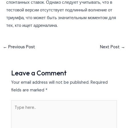
спонтанных ставок. Однако следует учитывать, что в
тестовой версии отсутствует подлинный волнение от
триумфа, что может быть значительным моментом для
тех, кто ищет адреналина.
←
Previous Post
Next Post
→
Leave a Comment
Your email address will not be published.
Required
fields are marked
*
Type
here..