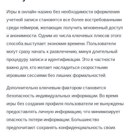
Игры в онлайн-казино без необходимости оформления
учетной записи становятся все более востребованными
среди геймеров, желающих получить мгновенный доступ
и анонимности. Одним из числа ключевых плюсов этого
способа выступает экономия времени. Пользователи
могут сразу начать к развлечению, минуя длительный
процедуру записи и идентификации. Это в частности
важно для, кто желает насладиться скоростными
игровыми сессиями без лишних формальностей.
Дополнительно ключевым фактором становится
безопасность индивидуальных информации. Во время
игры без создания профиля пользователи не вынуждены
предоставлять личную информацию, что минимизирует
опасность потери информации. Большинство
предпочитают сохранять конфиденциальность своих