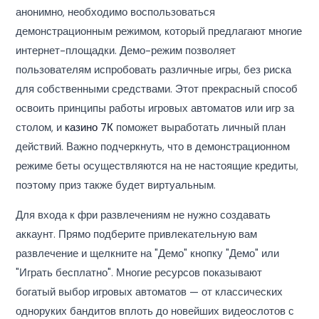
анонимно, необходимо воспользоваться
демонстрационным режимом, который предлагают многие
интернет-площадки. Демо-режим позволяет
пользователям испробовать различные игры, без риска
для собственными средствами. Этот прекрасный способ
освоить принципы работы игровых автоматов или игр за
столом, и
казино 7К
поможет выработать личный план
действий. Важно подчеркнуть, что в демонстрационном
режиме беты осуществляются на не настоящие кредиты,
поэтому приз также будет виртуальным.
Для входа к фри развлечениям не нужно создавать
аккаунт. Прямо подберите привлекательную вам
развлечение и щелкните на "Демо" кнопку "Демо" или
"Играть бесплатно". Многие ресурсов показывают
богатый выбор игровых автоматов — от классических
одноруких бандитов вплоть до новейших видеослотов с