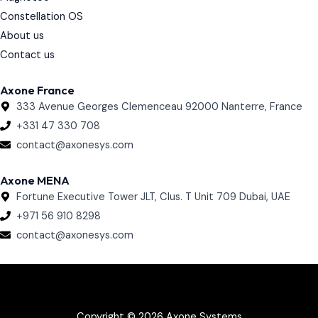
Constellation OS
About us
Contact us
Axone France
333 Avenue Georges Clemenceau 92000 Nanterre, France
+331 47 330 708
contact@axonesys.com
Axone MENA
Fortune Executive Tower JLT, Clus. T Unit 709 Dubai, UAE
+971 56 910 8298
contact@axonesys.com
Copyright © 2026 Axone Systems