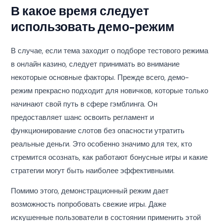
В какое время следует
использовать демо-режим
В случае, если тема заходит о подборе тестового режима
в онлайн казино, следует принимать во внимание
некоторые основные факторы. Прежде всего, демо-
режим прекрасно подходит для новичков, которые только
начинают свой путь в сфере гэмблинга. Он
предоставляет шанс освоить регламент и
функционирование слотов без опасности утратить
реальные деньги. Это особенно значимо для тех, кто
стремится осознать, как работают бонусные игры и какие
стратегии могут быть наиболее эффективными.
Помимо этого, демонстрационный режим дает
возможность попробовать свежие игры. Даже
искушенные пользователи в состоянии применить этой