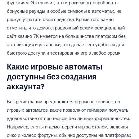
функциям. Это значит, что игроки могут опробовать
бонусные раунды и особые символы в автоматах, не
рискуя утратить свои средства. Кроме того важно
отметить, что демонстрационный режим официальный
сайт казино 7К имеется на большинстве платформ без
авторизации и установки, что делает его удобным для
быстрого доступа и тестирования игр в любое время.
Какие игровые автоматы
доступны без создания
аккаунта?
Без регистрации предлагаются огромное количество
игровых автоматов, какие позволяют геймерам получать
удовольствие от процессом без лишних формальностей.
Например, слоты и демо-версии игр за столом, включая
очко и колесо фортуны, обычно доступны на платформах