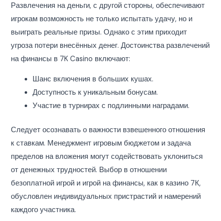
Развлечения на деньги, с другой стороны, обеспечивают
игрокам возможность не только испытать удачу, но и
выиграть реальные призы. Однако с этим приходит
угроза потери внесённых денег. Достоинства развлечений
на финансы в 7K Casino включают:
Шанс включения в больших кушах.
Доступность к уникальным бонусам.
Участие в турнирах с подлинными наградами.
Следует осознавать о важности взвешенного отношения
к ставкам. Менеджмент игровым бюджетом и задача
пределов на вложения могут содействовать уклониться
от денежных трудностей. Выбор в отношении
безоплатной игрой и игрой на финансы, как в казино 7К,
обусловлен индивидуальных пристрастий и намерений
каждого участника.