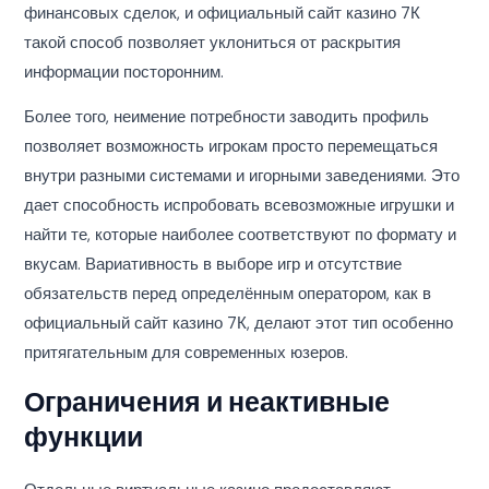
финансовых сделок, и официальный сайт казино 7К
такой способ позволяет уклониться от раскрытия
информации посторонним.
Более того, неимение потребности заводить профиль
позволяет возможность игрокам просто перемещаться
внутри разными системами и игорными заведениями. Это
дает способность испробовать всевозможные игрушки и
найти те, которые наиболее соответствуют по формату и
вкусам. Вариативность в выборе игр и отсутствие
обязательств перед определённым оператором, как в
официальный сайт казино 7К, делают этот тип особенно
притягательным для современных юзеров.
Ограничения и неактивные
функции