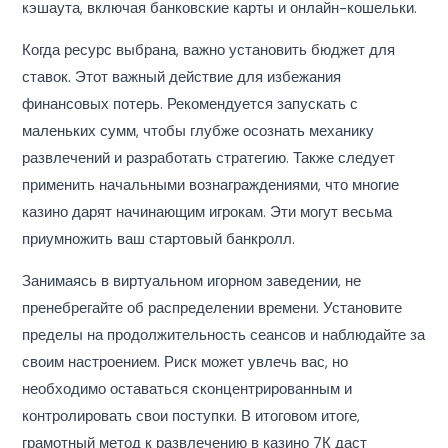
кэшаута, включая банковские карты и онлайн-кошельки.
Когда ресурс выбрана, важно установить бюджет для
ставок. Этот важный действие для избежания
финансовых потерь. Рекомендуется запускать с
маленьких сумм, чтобы глубже осознать механику
развлечений и разработать стратегию. Также следует
применить начальными вознаграждениями, что многие
казино дарят начинающим игрокам. Эти могут весьма
приумножить ваш стартовый банкролл.
Занимаясь в виртуальном игорном заведении, не
пренебрегайте об распределении времени. Установите
пределы на продолжительность сеансов и наблюдайте за
своим настроением. Риск может увлечь вас, но
необходимо оставаться сконцентрированным и
контролировать свои поступки. В итоговом итоге,
грамотный метод к развлечению в казино 7К даст