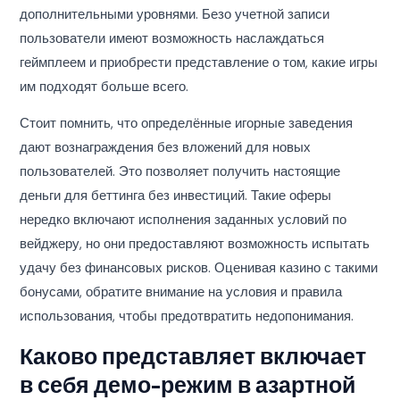
дополнительными уровнями. Безо учетной записи
пользователи имеют возможность наслаждаться
геймплеем и приобрести представление о том, какие игры
им подходят больше всего.
Стоит помнить, что определённые игорные заведения
дают вознаграждения без вложений для новых
пользователей. Это позволяет получить настоящие
деньги для беттинга без инвестиций. Такие оферы
нередко включают исполнения заданных условий по
вейджеру, но они предоставляют возможность испытать
удачу без финансовых рисков. Оценивая казино с такими
бонусами, обратите внимание на условия и правила
использования, чтобы предотвратить недопонимания.
Каково представляет включает
в себя демо-режим в азартной