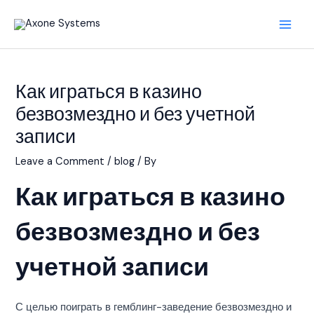
Skip
Post
Main
to
navigation
Men
content
Как играться в казино
безвозмездно и без учетной
записи
Leave a Comment
/
blog
/ By
Как играться в казино
безвозмездно и без
учетной записи
С целью поиграть в гемблинг-заведение безвозмездно и