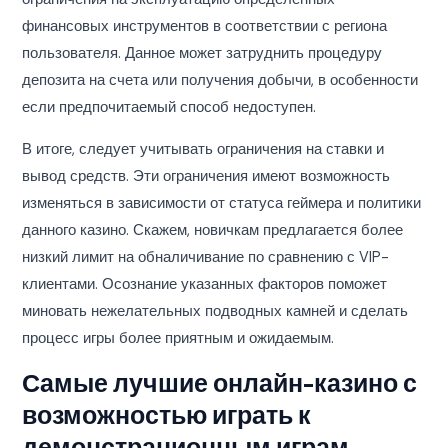
финансовых инструментов в соответствии с региона
пользователя. Данное может затруднить процедуру
депозита на счета или получения добычи, в особенности
если предпочитаемый способ недоступен.
В итоге, следует учитывать ограничения на ставки и
вывод средств. Эти ограничения имеют возможность
изменяться в зависимости от статуса геймера и политики
данного казино. Скажем, новичкам предлагается более
низкий лимит на обналичивание по сравнению с VIP-
клиентами. Осознание указанных факторов поможет
миновать нежелательных подводных камней и сделать
процесс игры более приятным и ожидаемым.
Самые лучшие онлайн-казино с
возможностью играть к
демонстрационным играм.