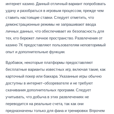
интернет казино. Данный отличный вариант попробовать
удачу и разобраться в игровым процессом, прежде чем
ставить настоящие ставки. Следует отметить, что
демонстрационные режимы не запрашивают ввода
личных данных, что обеспечивает их безопасность для
тех, кто бережет личное пространство. Развлечения от
казино 7К предоставляют пользователям неповторимый
опыт и дополнительные функции.
Вдобавок, некоторые платформы предоставляют
бесплатные варианты известных игр, включая такие, как
карточный покер или баккара. Указанные игры обычно
доступны в интернет-обозревателе и не требуют
скачивания дополнительных программ. Следует
учитывать, что добыча в этих развлечениях не
переводится на реальные счета, так как они
предназначены только для фана и тренировки. Впрочем