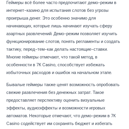
Геймеры всё более часто предпочитают демо-режим в
интернет-казино для испытания слотов без угрозы
проигрыша денег. Это особенно значимо для
начинающих, которые лишь начинают изучать сферу
азартных развлечений. Демо-режим позволяет изучить
функционирование слотов, понять регламенты и создать
тактику, перед-тем-как делать настоящие-ставки.
Многие геймеры отмечают, что такой метод, в
особенности в 7K Casino, способствует избежать
избыточных расходов и ошибок на начальном этапе.
Бывалые геймеры также ценят возможность опробовать
свежие развлечения без денежных затрат. Такое
предоставляет перспективу оценить визуальные
эффекты, аудиоэффекты и возможности игровых
автоматов. Некоторые отмечают, что демо-режим в 7K
Casino содействует им сохранять бюджет и избегать